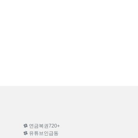
연금복권720+
유튜브인급동