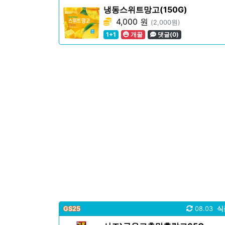
냉동스위트망고(150G)
4,000 원
(2,000원)
1+1
개꿀
댓글(0)
GS25
08.03
식