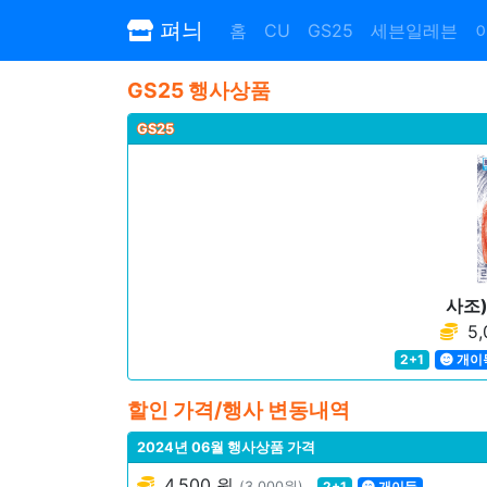
펴늬
홈
CU
GS25
세븐일레븐
GS25 행사상품
GS25
사조
5,
2+1
개이
할인 가격/행사 변동내역
2024년 06월 행사상품 가격
4,500 원
(3,000원)
2+1
개이득