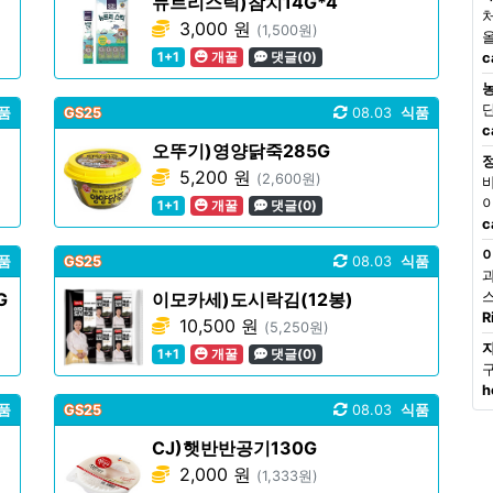
뉴트리스틱)참치14G*4
3,000 원
(1,500원)
1+1
개꿀
댓글(0)
c
품
GS25
08.03
식품
c
오뚜기)영양닭죽285G
5,200 원
(2,600원)
1+1
개꿀
댓글(0)
c
품
GS25
08.03
식품
G
이모카세)도시락김(12봉)
R
10,500 원
(5,250원)
1+1
개꿀
댓글(0)
h
품
GS25
08.03
식품
CJ)햇반반공기130G
2,000 원
(1,333원)