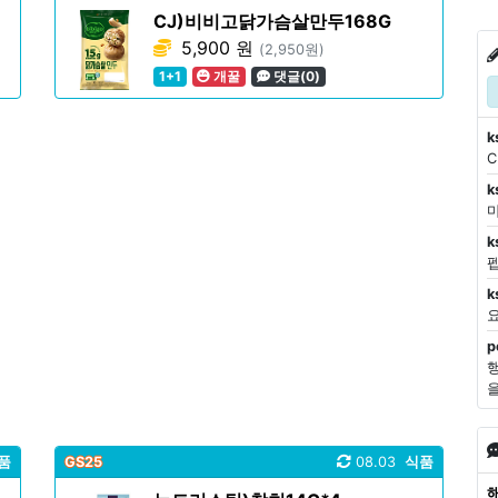
CJ)비비고닭가슴살만두168G
5,900 원
(2,950원)
1+1
개꿀
댓글(0)
k
k
마
k
k
p
품
GS25
08.03
식품