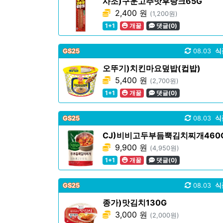
사조)구운고추맛후랑크65G
2,400 원
(1,200원)
1+1
개꿀
댓글(0)
GS25
08.03
식
오뚜기)치킨마요덮밥(컵밥)
5,400 원
(2,700원)
1+1
개꿀
댓글(0)
GS25
08.03
식
CJ)비비고두부듬뿍김치찌개460
9,900 원
(4,950원)
1+1
개꿀
댓글(0)
GS25
08.03
식
종가)맛김치130G
3,000 원
(2,000원)