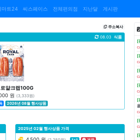
이마트24
씨스페이스
전체편의점
지난달
게시판
주소복사
08.03
식품
c
c
c
)로얄크랩100G
c
000 원
(3,333원)
득
2026년 08월 행사상품
c
c
2025년 02월 행사상품 가격
4,500 원
(2,250원)
1+1
개꿀