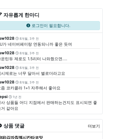
자유롭게 한마디
로그인이 필요합니다.
sw1028
8개월, 3주 전
CU가 네이버페이랑 연동되니까 좋은 듯여
sw1028
8개월, 3주 전
운틴듀 제로도 1.5리터 나와줬으면....
sw1028
8개월, 3주 전
펩시제로는 너무 달아서 별로더라고요
sw1028
8개월, 3주 전
요즘 코카콜라 1+1 자주해서 좋아요
epsi
1년 전
행사 상품들 어디 지점에서 판매하는건지도 표시되면 좋
을거 같아요
상품 댓글
더보기
해태)감자칩멕시칸타코맛