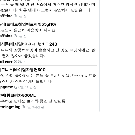
처음 먹을 때 몇 년 전 버스에서 마주친 외국인 암내가 떠
올랐습니다. 처음 냄새가 그렇지 짭잘하니 맛있습니다.
affeine
5일 전
농심)포테토칩엽떡로제맛55g(16)
단짠인데 은근히 매운맛이 나네요.
affeine
5일 전
정식품)베지밀바나나피넛버터240
바나나와 땅콩버터맛이 은은하고 단 맛도 적당하네요. 많
이 달지 않아서 좋았습니다.
affeine
5일 전
이그니스)바이탈자몽캔500
과일 산미 좋아하시는 분들 꼭 드셔보세용. 탄산 + 시트러
스 산미가 청량감 개터트립니다.
ipgame
6일, 1시간 전
쟈뎅)청보리차500ML
구수하고 맛나요 보리차 중엔 젤 맛난듯
emingming
6일, 9시간 전