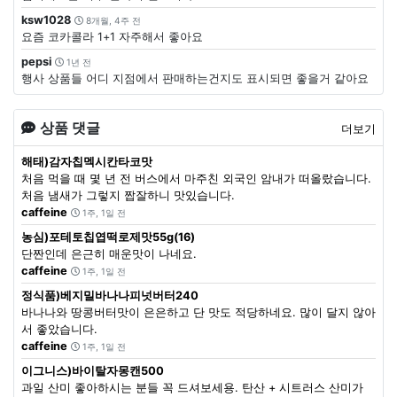
ksw1028
8개월, 4주 전
요즘 코카콜라 1+1 자주해서 좋아요
pepsi
1년 전
행사 상품들 어디 지점에서 판매하는건지도 표시되면 좋을거 같아요
상품 댓글
더보기
해태)감자칩멕시칸타코맛
처음 먹을 때 몇 년 전 버스에서 마주친 외국인 암내가 떠올랐습니다.
처음 냄새가 그렇지 짭잘하니 맛있습니다.
caffeine
1주, 1일 전
농심)포테토칩엽떡로제맛55g(16)
단짠인데 은근히 매운맛이 나네요.
caffeine
1주, 1일 전
정식품)베지밀바나나피넛버터240
바나나와 땅콩버터맛이 은은하고 단 맛도 적당하네요. 많이 달지 않아
서 좋았습니다.
caffeine
1주, 1일 전
이그니스)바이탈자몽캔500
과일 산미 좋아하시는 분들 꼭 드셔보세용. 탄산 + 시트러스 산미가