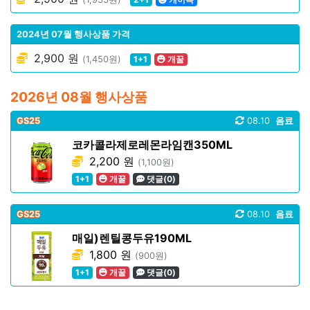
2024년 07월 행사상품 가격
2,900 원
(1,450원)
1+1
개꿀
2026년 08월 행사상품
GS25
08.10
음료
코카콜라제로레몬라임캔350ML
2,200 원
(1,100원)
1+1
개꿀
댓글(0)
GS25
08.10
음료
매일)렌틸콩두유190ML
1,800 원
(900원)
1+1
개꿀
댓글(0)