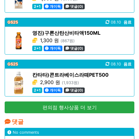
2+1
개이득
댓글(0)
GS25
08.10
음료
영진)구론산탄산비타액150ML
1,300 원
(867원)
2+1
개이득
댓글(0)
GS25
08.10
음료
칸타타)콘트라베이스라떼PET500
2,900 원
(1,933원)
2+1
개이득
댓글(0)
편의점 행사상품 더 보기
댓글
No comments