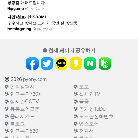
청량감 개터트립니다.
Ripgame
1주, 2일 전
쟈뎅)청보리차500ML
구수하고 맛나요 보리차 중엔 젤 맛난듯
hemingming
1주, 2일 전
현재 페이지 공유하기
2026
pyony.com
편의점행사
로또
연금복권720+
실시간TV
실시간CCTV
금융
유튜브인급동
공개형ToDo
플래시카드
모르는전화번호
블로그
앱스토어
연금복권520
전자책