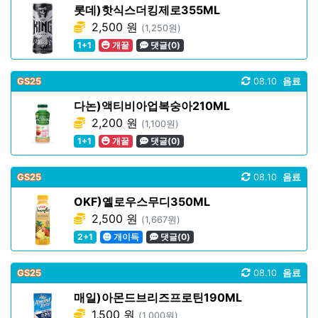
롯데)핫식스더킹제로355ML
2,500 원
(1,250원)
1+1
개꿀
댓글(0)
GS25
08.10
음료
다논)액티비아업복숭아210ML
2,200 원
(1,100원)
1+1
개꿀
댓글(0)
GS25
08.10
음료
OKF)옐로우스무디350ML
2,500 원
(1,667원)
2+1
개이득
댓글(0)
GS25
08.10
음료
매일)아몬드브리즈프로틴190ML
1,500 원
(1,000원)