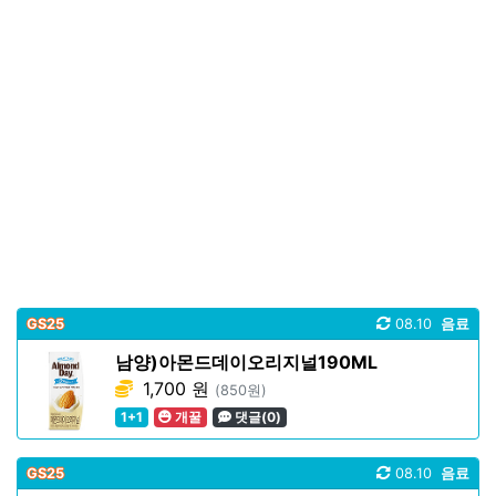
GS25
08.10
음료
남양)아몬드데이오리지널190ML
1,700 원
(850원)
1+1
개꿀
댓글(0)
GS25
08.10
음료