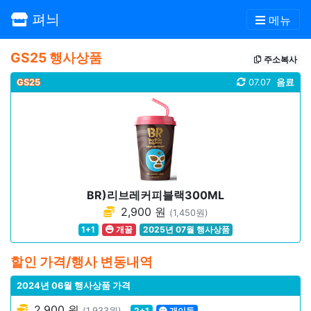
펴늬
메뉴
GS25 행사상품
주소복사
GS25
07.07
음료
BR)리브레커피블랙300ML
2,900 원
(1,450원)
1+1
개꿀
2025년 07월 행사상품
할인 가격/행사 변동내역
2024년 06월 행사상품 가격
2,900 원
(1,933원)
2+1
개이득