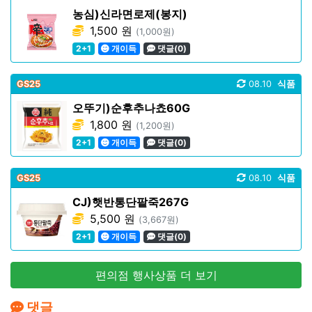
농심)신라면로제(봉지)
1,500 원
(1,000원)
2+1
개이득
댓글(0)
GS25
08.10
식품
오뚜기)순후추나쵸60G
1,800 원
(1,200원)
2+1
개이득
댓글(0)
GS25
08.10
식품
CJ)햇반통단팥죽267G
5,500 원
(3,667원)
2+1
개이득
댓글(0)
편의점 행사상품 더 보기
댓글