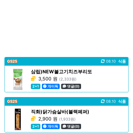
GS25
08.10
식품
삼립)NEW불고기치즈부리또
3,500 원
(2,333원)
2+1
개이득
댓글(0)
GS25
08.10
식품
직화)닭가슴살바(블랙페퍼)
2,900 원
(1,933원)
2+1
개이득
댓글(0)