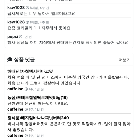
ksw1028
8개월, 4주 전
펩시제로는 너무 달아서 별로더라고요
ksw1028
8개월, 4주 전
요즘 코카콜라 1+1 자주해서 좋아요
pepsi
1년 전
행사 상품들 어디 지점에서 판매하는건지도 표시되면 좋을거 같아요
상품 댓글
더보기
해태)감자칩멕시칸타코맛
처음 먹을 때 몇 년 전 버스에서 마주친 외국인 암내가 떠올랐습니다.
처음 냄새가 그렇지 짭잘하니 맛있습니다.
caffeine
1주, 1일 전
농심)포테토칩엽떡로제맛55g(16)
단짠인데 은근히 매운맛이 나네요.
caffeine
1주, 1일 전
정식품)베지밀바나나피넛버터240
바나나와 땅콩버터맛이 은은하고 단 맛도 적당하네요. 많이 달지 않아
서 좋았습니다.
caffeine
1주, 1일 전