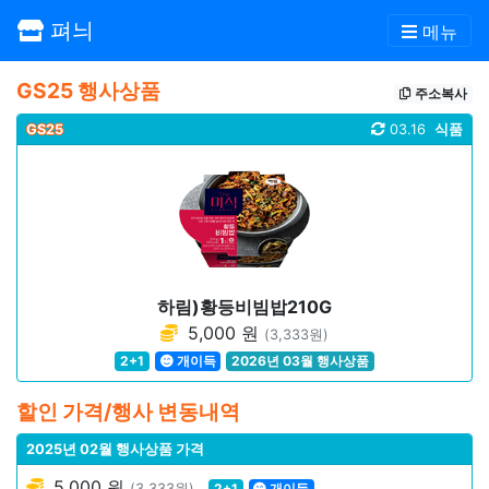
펴늬
메뉴
GS25 행사상품
주소복사
GS25
03.16
식품
하림)황등비빔밥210G
5,000 원
(3,333원)
2+1
개이득
2026년 03월 행사상품
할인 가격/행사 변동내역
2025년 02월 행사상품 가격
5,000 원
(3,333원)
2+1
개이득