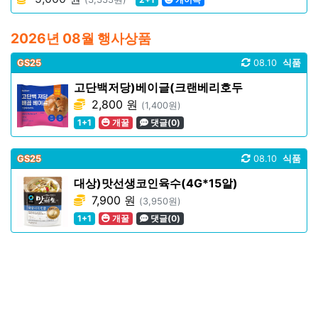
2026년 08월 행사상품
GS25
08.10
식품
고단백저당)베이글(크랜베리호두
2,800 원
(1,400원)
1+1
개꿀
댓글(0)
GS25
08.10
식품
대상)맛선생코인육수(4G*15알)
7,900 원
(3,950원)
1+1
개꿀
댓글(0)