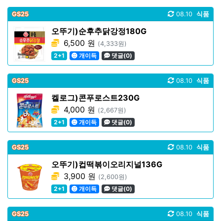
GS25
08.10
식품
오뚜기)순후추닭강정180G
6,500 원
(4,333원)
2+1
개이득
댓글(0)
GS25
08.10
식품
켈로그)콘푸로스트230G
4,000 원
(2,667원)
2+1
개이득
댓글(0)
GS25
08.10
식품
오뚜기)컵떡볶이오리지널136G
3,900 원
(2,600원)
2+1
개이득
댓글(0)
GS25
08.10
식품