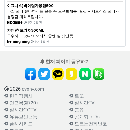
이그니스)바이탈자몽캔500
과일 산미 좋아하시는 분들 꼭 드셔보세용. 탄산 + 시트러스 산미가
청량감 개터트립니다.
Ripgame
1주, 2일 전
쟈뎅)청보리차500ML
구수하고 맛나요 보리차 중엔 젤 맛난듯
hemingming
1주, 2일 전
현재 페이지 공유하기
2026
pyony.com
편의점행사
로또
연금복권720+
실시간TV
실시간CCTV
금융
유튜브인급동
공개형ToDo
플래시카드
모르는전화번호