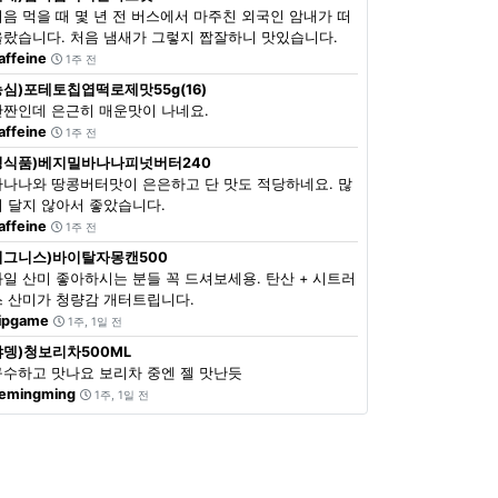
처음 먹을 때 몇 년 전 버스에서 마주친 외국인 암내가 떠
올랐습니다. 처음 냄새가 그렇지 짭잘하니 맛있습니다.
affeine
1주 전
농심)포테토칩엽떡로제맛55g(16)
단짠인데 은근히 매운맛이 나네요.
affeine
1주 전
정식품)베지밀바나나피넛버터240
바나나와 땅콩버터맛이 은은하고 단 맛도 적당하네요. 많
이 달지 않아서 좋았습니다.
affeine
1주 전
이그니스)바이탈자몽캔500
과일 산미 좋아하시는 분들 꼭 드셔보세용. 탄산 + 시트러
스 산미가 청량감 개터트립니다.
ipgame
1주, 1일 전
쟈뎅)청보리차500ML
구수하고 맛나요 보리차 중엔 젤 맛난듯
emingming
1주, 1일 전