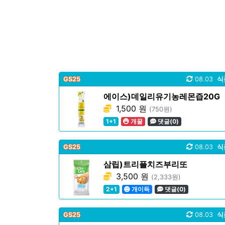
GS25
08.03
식
에이스)데일리유기농레몬즙20G
1,500 원
(750원)
1+1
개꿀
댓글(0)
GS25
08.03
식
삼립)트리플치즈부리또
3,500 원
(2,333원)
2+1
개이득
댓글(0)
GS25
08.03
식