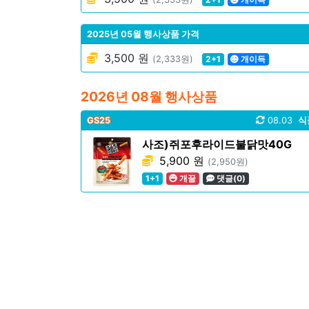
2025년 05월 행사상품 가격
3,500 원
(2,333원)
2+1
개이득
2026년 08월 행사상품
GS25
08.03
식
사조)쥐포후라이드불닭맛40G
5,900 원
(2,950원)
1+1
개꿀
댓글(0)