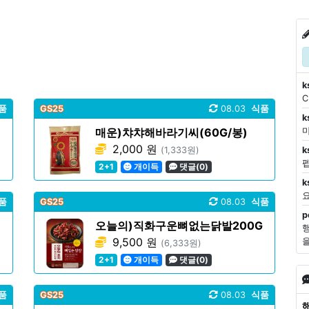
k
품
GS25
08.03
식품
k
매운)챠챠해바라기씨(60G/봉)
마
2,000 원
(1,333원)
k
2+1
개이득
댓글(0)
k
품
GS25
08.03
식품
p
오늘의)직화구운뼈없는닭발200G
9,500 원
(6,333원)
2+1
개이득
댓글(0)
품
GS25
08.03
식품