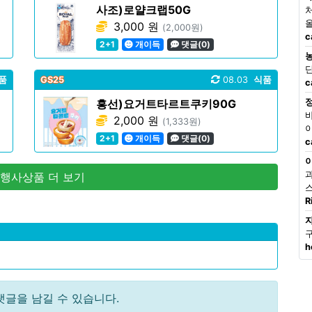
사조)로얄크랩50G
3,000 원
(2,000원)
c
2+1
개이득
댓글(0)
품
GS25
08.03
식품
c
흥선)요거트타르트쿠키90G
2,000 원
(1,333원)
2+1
개이득
댓글(0)
c
 행사상품 더 보기
R
h
댓글을 남길 수 있습니다.