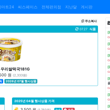
이마트24
씨스페이스
전체편의점
지난달
게시판
주소복사
07.27
식품
c
c
c
)우리쌀떡국181G
c
500 원
(2,333원)
득
2026년 07월 행사상품
c
c
2025년 04월 행사상품 가격
3,500 원
(1,750원)
1+1
개꿀