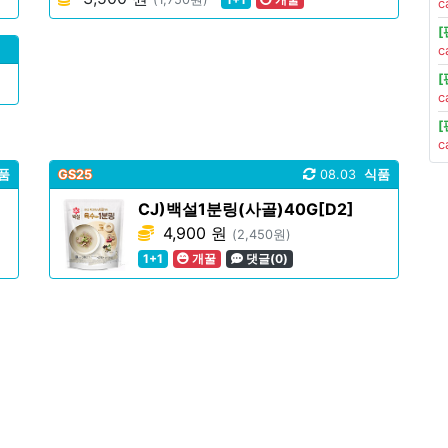
c
c
c
c
품
GS25
08.03
식품
CJ)백설1분링(사골)40G[D2]
4,900 원
(2,450원)
1+1
개꿀
댓글(0)