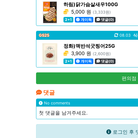
하림)닭가슴살새우100G
5,000 원
(3,333원)
2+1
개이득
댓글(0)
GS25
08.03
식
정화)맥반석굿찡어25G
3,900 원
(2,600원)
2+1
개이득
댓글(0)
편의점
댓글
No comments
첫 댓글을 남겨주세요.
로그인 후 