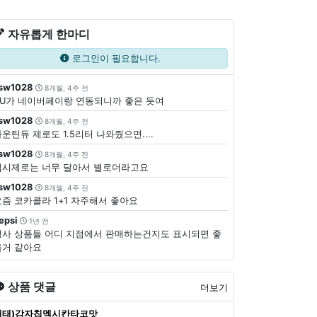
자유롭게 한마디
로그인이 필요합니다.
sw1028
8개월, 4주 전
CU가 네이버페이랑 연동되니까 좋은 듯여
sw1028
8개월, 4주 전
운틴듀 제로도 1.5리터 나와줬으면....
sw1028
8개월, 4주 전
펩시제로는 너무 달아서 별로더라고요
sw1028
8개월, 4주 전
요즘 코카콜라 1+1 자주해서 좋아요
epsi
1년 전
행사 상품들 어디 지점에서 판매하는건지도 표시되면 좋
을거 같아요
상품 댓글
더보기
해태)감자칩멕시칸타코맛