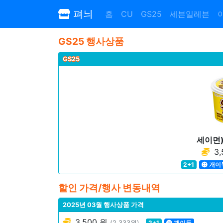
펴늬
홈
CU
GS25
세븐일레븐
GS25 행사상품
GS25
세이면
3,
2+1
개이
할인 가격/행사 변동내역
2025년 03월 행사상품 가격
3,500 원
(2,333원)
2+1
개이득