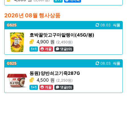
2026년 08월 행사상품
GS25
08.03
식품
호박꿀맛고구마말랭이(45G/봉)
4,900 원
(2,450원)
1+1
개꿀
댓글(0)
GS25
08.03
식품
동원)양반쇠고기죽287G
4,500 원
(2,250원)
1+1
개꿀
댓글(0)