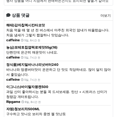
행사 상품들 어디 지점에서 판매하는건지도 표시되면 좋을거 같아요
상품 댓글
더보기
해태)감자칩멕시칸타코맛
처음 먹을 때 몇 년 전 버스에서 마주친 외국인 암내가 떠올랐습니다.
처음 냄새가 그렇지 짭잘하니 맛있습니다.
caffeine
5일, 6시간 전
농심)포테토칩엽떡로제맛55g(16)
단짠인데 은근히 매운맛이 나네요.
caffeine
5일, 7시간 전
정식품)베지밀바나나피넛버터240
바나나와 땅콩버터맛이 은은하고 단 맛도 적당하네요. 많이 달지 않아
서 좋았습니다.
caffeine
5일, 7시간 전
이그니스)바이탈자몽캔500
과일 산미 좋아하시는 분들 꼭 드셔보세용. 탄산 + 시트러스 산미가
청량감 개터트립니다.
Ripgame
6일, 8시간 전
쟈뎅)청보리차500ML
구수하고 맛나요 보리차 중엔 젤 맛난듯