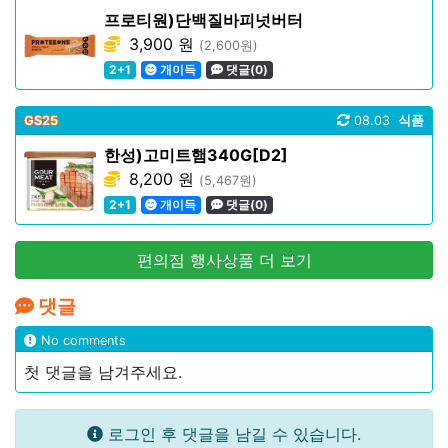
프로티원)단백질바피넛버터
3,900 원
(2,600원)
2+1
개이득
댓글(0)
GS25
08.03
식품
한성)고미트햄340G[D2]
8,200 원
(5,467원)
2+1
개이득
댓글(0)
편의점 행사상품 더 보기
댓글
No comments
첫 댓글을 남겨주세요.
로그인 후 댓글을 남길 수 있습니다.