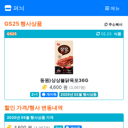
펴늬
메뉴
GS25 행사상품
주소복사
GS25
02.23
식품
동원)상상불닭육포36G
4,600 원
(3,067원)
2+1
개이득
2026년 02월 행사상품
할인 가격/행사 변동내역
2025년 05월 행사상품 가격
4,600 원
(3,067원)
2+1
개이득