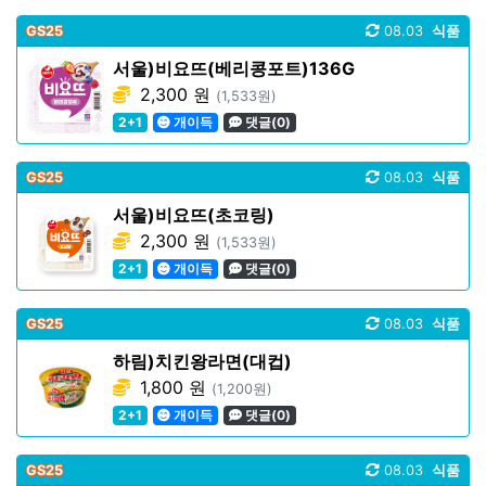
GS25
08.03
식품
서울)비요뜨(베리콩포트)136G
2,300 원
(1,533원)
2+1
개이득
댓글(0)
GS25
08.03
식품
서울)비요뜨(초코링)
2,300 원
(1,533원)
2+1
개이득
댓글(0)
GS25
08.03
식품
하림)치킨왕라면(대컵)
1,800 원
(1,200원)
2+1
개이득
댓글(0)
GS25
08.03
식품