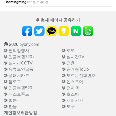
hemingming
6일, 16시간 전
현재 페이지 공유하기
2026
pyony.com
편의점행사
로또
연금복권720+
실시간TV
실시간CCTV
금융
유튜브인급동
공개형ToDo
플래시카드
모르는전화번호
블로그
앱스토어
연금복권520
전자책
패스트푸드
호스팅
웹툰
서버시간
환율
도구
개인정보취급방침