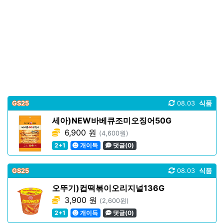
GS25
08.03
식품
세아)NEW바베큐조미오징어50G
6,900 원
(4,600원)
2+1
개이득
댓글(0)
GS25
08.03
식품
오뚜기)컵떡볶이오리지널136G
3,900 원
(2,600원)
2+1
개이득
댓글(0)