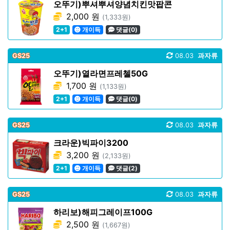
오뚜기)뿌셔뿌셔양념치킨맛팝콘
2,000 원
(1,333원)
2+1
개이득
댓글(0)
GS25
08.03
과자류
오뚜기)열라면프레첼50G
1,700 원
(1,133원)
2+1
개이득
댓글(0)
GS25
08.03
과자류
크라운)빅파이3200
3,200 원
(2,133원)
2+1
개이득
댓글(2)
GS25
08.03
과자류
하리보)해피그레이프100G
2,500 원
(1,667원)