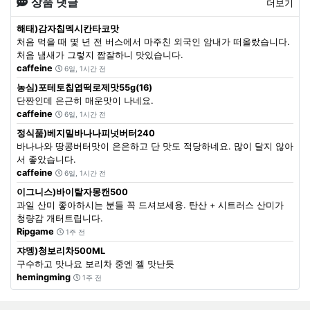
상품 댓글
더보기
해태)감자칩멕시칸타코맛
처음 먹을 때 몇 년 전 버스에서 마주친 외국인 암내가 떠올랐습니다.
처음 냄새가 그렇지 짭잘하니 맛있습니다.
caffeine
6일, 1시간 전
농심)포테토칩엽떡로제맛55g(16)
단짠인데 은근히 매운맛이 나네요.
caffeine
6일, 1시간 전
정식품)베지밀바나나피넛버터240
바나나와 땅콩버터맛이 은은하고 단 맛도 적당하네요. 많이 달지 않아
서 좋았습니다.
caffeine
6일, 1시간 전
이그니스)바이탈자몽캔500
과일 산미 좋아하시는 분들 꼭 드셔보세용. 탄산 + 시트러스 산미가
청량감 개터트립니다.
Ripgame
1주 전
쟈뎅)청보리차500ML
구수하고 맛나요 보리차 중엔 젤 맛난듯
hemingming
1주 전