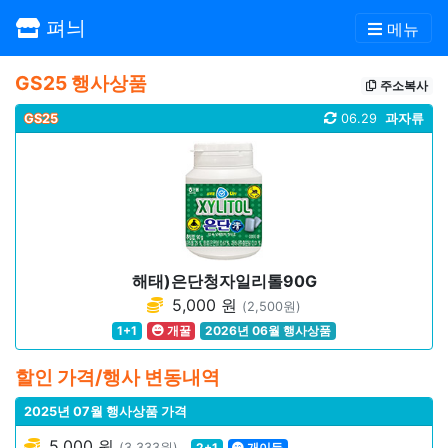
펴늬
메뉴
GS25 행사상품
주소복사
GS25
06.29
과자류
해태)은단청자일리톨90G
5,000 원
(2,500원)
1+1
개꿀
2026년 06월 행사상품
할인 가격/행사 변동내역
2025년 07월 행사상품 가격
5,000 원
(3,333원)
2+1
개이득