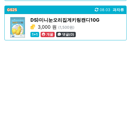
GS25
08.03
과자류
DS)미니눈오리집게키링캔디10G
3,000 원
(1,500원)
1+1
개꿀
댓글(0)