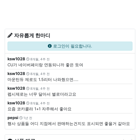
자유롭게 한마디
로그인이 필요합니다.
ksw1028
8개월, 4주 전
CU가 네이버페이랑 연동되니까 좋은 듯여
ksw1028
8개월, 4주 전
마운틴듀 제로도 1.5리터 나와줬으면....
ksw1028
8개월, 4주 전
펩시제로는 너무 달아서 별로더라고요
ksw1028
8개월, 4주 전
요즘 코카콜라 1+1 자주해서 좋아요
pepsi
1년 전
행사 상품들 어디 지점에서 판매하는건지도 표시되면 좋을거 같아요