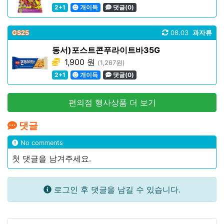
2+1
개이득
댓글(0)
GS25
08.03
과자류
동서)포스트콘푸라이트바35G
1,900 원
(1,267원)
2+1
개이득
댓글(0)
편의점 행사상품 더 보기
댓글
No comments
첫 댓글을 남겨주세요.
로그인 후 댓글을 남길 수 있습니다.