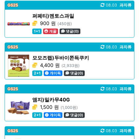
GS25
08.03
과자류
퍼페티)멘토스과일
900 원
(450원)
1+1
개꿀
댓글(0)
GS25
08.03
과자류
모모즈랩)두바이쫀득쿠키
4,400 원
(2,933원)
2+1
개이득
댓글(0)
GS25
08.03
과자류
앰지)밀카무40G
1,500 원
(1,000원)
2+1
개이득
댓글(0)
GS25
08.03
과자류