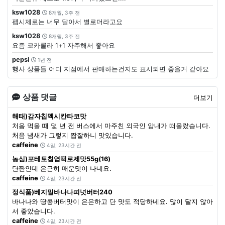
ksw1028
8개월, 3주 전
펩시제로는 너무 달아서 별로더라고요
ksw1028
8개월, 3주 전
요즘 코카콜라 1+1 자주해서 좋아요
pepsi
1년 전
행사 상품들 어디 지점에서 판매하는건지도 표시되면 좋을거 같아요
상품 댓글
더보기
해태)감자칩멕시칸타코맛
처음 먹을 때 몇 년 전 버스에서 마주친 외국인 암내가 떠올랐습니다.
처음 냄새가 그렇지 짭잘하니 맛있습니다.
caffeine
4일, 23시간 전
농심)포테토칩엽떡로제맛55g(16)
단짠인데 은근히 매운맛이 나네요.
caffeine
4일, 23시간 전
정식품)베지밀바나나피넛버터240
바나나와 땅콩버터맛이 은은하고 단 맛도 적당하네요. 많이 달지 않아
서 좋았습니다.
caffeine
4일, 23시간 전