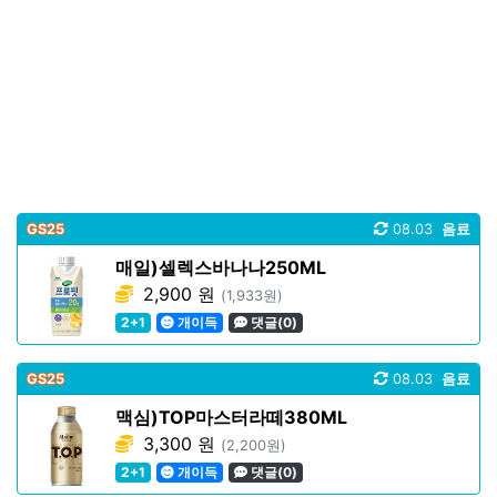
GS25
08.03
음료
매일)셀렉스바나나250ML
2,900 원
(1,933원)
2+1
개이득
댓글(0)
GS25
08.03
음료
맥심)TOP마스터라떼380ML
3,300 원
(2,200원)
2+1
개이득
댓글(0)