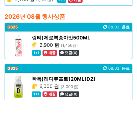
2026년 08월 행사상품
GS25
08.03
음료
링티)제로복숭아맛500ML
2,900 원
(1,450원)
1+1
개꿀
댓글(0)
GS25
08.03
음료
한독)레디큐프로120ML[D2]
6,000 원
(3,000원)
1+1
개꿀
댓글(0)