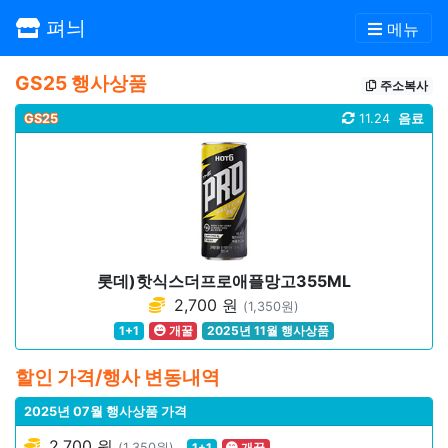
펴늬
메뉴
GS25 행사상품
주소복사
GS25
11.24
음료
롯데)핫식스더프로애플망고355ML
2,700 원
(1,350원)
1+1
개꿀
2025년 11월 행사상품
할인 가격/행사 변동내역
2025년 07월 행사상품 가격
2,700 원
(1,350원)
1+1
개꿀