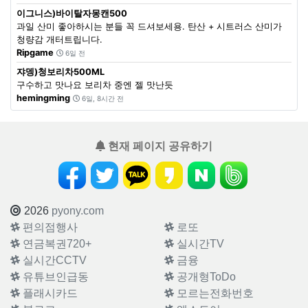
이그니스)바이탈자몽캔500
과일 산미 좋아하시는 분들 꼭 드셔보세용. 탄산 + 시트러스 산미가
청량감 개터트립니다.
Ripgame
6일 전
쟈뎅)청보리차500ML
구수하고 맛나요 보리차 중엔 젤 맛난듯
hemingming
6일, 8시간 전
현재 페이지 공유하기
2026
pyony.com
편의점행사
로또
연금복권720+
실시간TV
실시간CCTV
금융
유튜브인급동
공개형ToDo
플래시카드
모르는전화번호