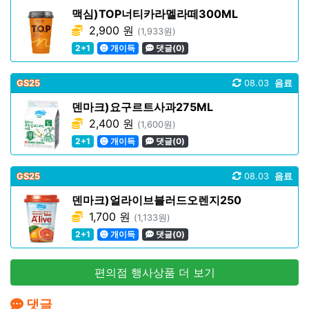
맥심)TOP너티카라멜라떼300ML
2,900 원
(1,933원)
2+1
개이득
댓글(0)
GS25
08.03
음료
덴마크)요구르트사과275ML
2,400 원
(1,600원)
2+1
개이득
댓글(0)
GS25
08.03
음료
덴마크)얼라이브블러드오렌지250
1,700 원
(1,133원)
2+1
개이득
댓글(0)
편의점 행사상품 더 보기
댓글