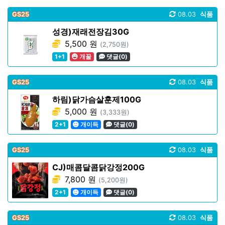
GS25
08.03
식품
성경)재래전장김30G
5,500 원
(2,750원)
1+1
개꿀
댓글(0)
GS25
08.03
식품
하림)닭가슴살훈제100G
5,000 원
(3,333원)
2+1
개이득
댓글(0)
GS25
08.03
식품
CJ)매콤달콤닭강정200G
7,800 원
(5,200원)
2+1
개이득
댓글(0)
GS25
08.03
식품