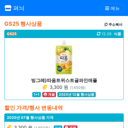
펴늬
메뉴
GS25 행사상품
주소복사
GS25
12.29
식품
빙그레)따옴트위스트귤파인애플
3,300 원
(1,650원)
1+1
개꿀
2025년 12월 행사상품
할인 가격/행사 변동내역
2025년 07월 행사상품 가격
3,300 원
(1,650원)
1+1
개꿀