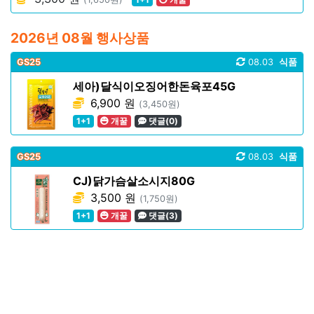
2026년 08월 행사상품
GS25
08.03
식품
세아)달식이오징어한돈육포45G
6,900 원
(3,450원)
1+1
개꿀
댓글(0)
GS25
08.03
식품
CJ)닭가슴살소시지80G
3,500 원
(1,750원)
1+1
개꿀
댓글(3)