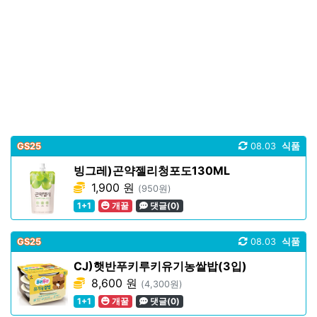
GS25
08.03
식품
빙그레)곤약젤리청포도130ML
1,900 원
(950원)
1+1
개꿀
댓글(0)
GS25
08.03
식품
CJ)햇반푸키루키유기농쌀밥(3입)
8,600 원
(4,300원)
1+1
개꿀
댓글(0)