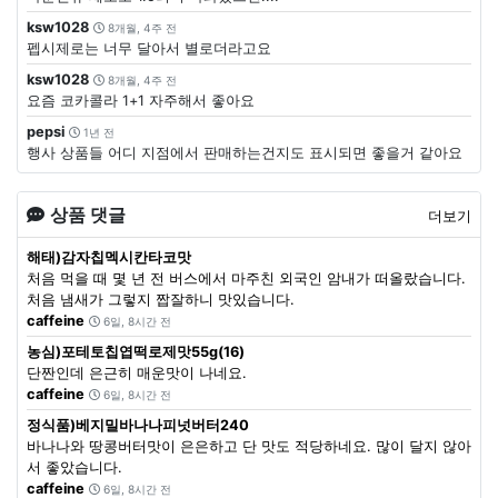
ksw1028
8개월, 4주 전
펩시제로는 너무 달아서 별로더라고요
ksw1028
8개월, 4주 전
요즘 코카콜라 1+1 자주해서 좋아요
pepsi
1년 전
행사 상품들 어디 지점에서 판매하는건지도 표시되면 좋을거 같아요
상품 댓글
더보기
해태)감자칩멕시칸타코맛
처음 먹을 때 몇 년 전 버스에서 마주친 외국인 암내가 떠올랐습니다.
처음 냄새가 그렇지 짭잘하니 맛있습니다.
caffeine
6일, 8시간 전
농심)포테토칩엽떡로제맛55g(16)
단짠인데 은근히 매운맛이 나네요.
caffeine
6일, 8시간 전
정식품)베지밀바나나피넛버터240
바나나와 땅콩버터맛이 은은하고 단 맛도 적당하네요. 많이 달지 않아
서 좋았습니다.
caffeine
6일, 8시간 전