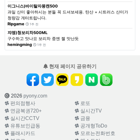
이그니스)바이탈자몽캔500
과일 산미 좋아하시는 분들 꼭 드셔보세용. 탄산 + 시트러스 산미가
청량감 개터트립니다.
Ripgame
1주 전
쟈뎅)청보리차500ML
구수하고 맛나요 보리차 중엔 젤 맛난듯
hemingming
1주 전
현재 페이지 공유하기
2026
pyony.com
편의점행사
로또
연금복권720+
실시간TV
실시간CCTV
금융
유튜브인급동
공개형ToDo
플래시카드
모르는전화번호