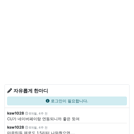
자유롭게 한마디
로그인이 필요합니다.
ksw1028
8개월, 4주 전
CU가 네이버페이랑 연동되니까 좋은 듯여
ksw1028
8개월, 4주 전
마운틴듀 제로도 1.5리터 나와줬으면....