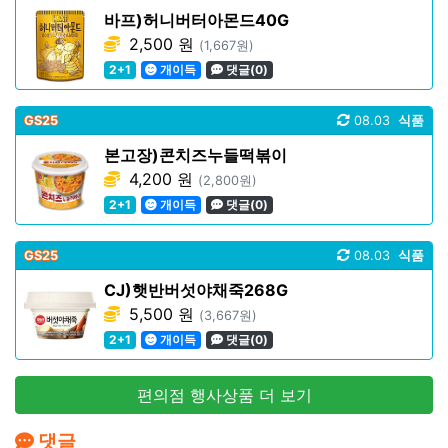
바프)허니버터아몬드40G
2,500 원
(1,667원)
2+1
개이득
댓글(0)
GS25
08.03
식품
본고장)콘치즈누들떡볶이
4,200 원
(2,800원)
2+1
개이득
댓글(0)
GS25
08.03
식품
CJ)햇반버섯야채죽268G
5,500 원
(3,667원)
2+1
개이득
댓글(0)
편의점 행사상품 더 보기
댓글