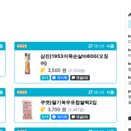
k
품
GS25
08.03
식품
k
삼진)1953어묵순살바80G(오징
마
어)
k
3,500 원
(2,333원)
k
2+1
개이득
댓글(0)
p
품
GS25
08.03
식품
쿠캣)딸기쏙우유찹쌀떡2입
3,700 원
(2,467원)
2+1
개이득
댓글(0)