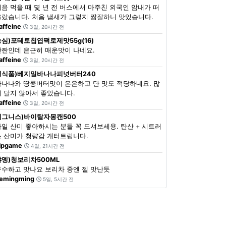
처음 먹을 때 몇 년 전 버스에서 마주친 외국인 암내가 떠
올랐습니다. 처음 냄새가 그렇지 짭잘하니 맛있습니다.
affeine
3일, 20시간 전
농심)포테토칩엽떡로제맛55g(16)
단짠인데 은근히 매운맛이 나네요.
affeine
3일, 20시간 전
정식품)베지밀바나나피넛버터240
바나나와 땅콩버터맛이 은은하고 단 맛도 적당하네요. 많
이 달지 않아서 좋았습니다.
affeine
3일, 20시간 전
이그니스)바이탈자몽캔500
과일 산미 좋아하시는 분들 꼭 드셔보세용. 탄산 + 시트러
스 산미가 청량감 개터트립니다.
ipgame
4일, 21시간 전
쟈뎅)청보리차500ML
구수하고 맛나요 보리차 중엔 젤 맛난듯
emingming
5일, 5시간 전