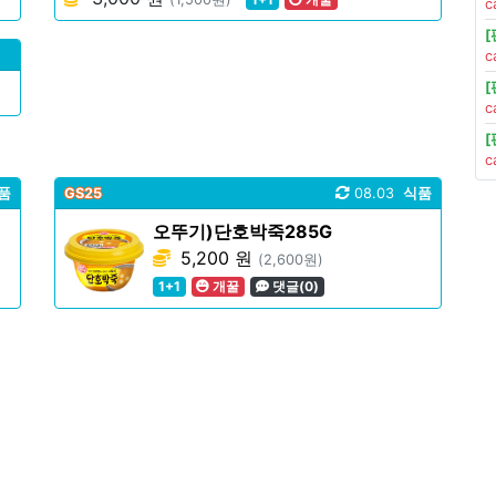
c
c
c
c
품
GS25
08.03
식품
오뚜기)단호박죽285G
5,200 원
(2,600원)
1+1
개꿀
댓글(0)