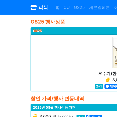
펴늬
홈
CU
GS25
세븐일레븐
GS25 행사상품
GS25
오뚜기)
3,
2+1
개이
할인 가격/행사 변동내역
2025년 08월 행사상품 가격
3,000 원
(2,000원)
2+1
개이득