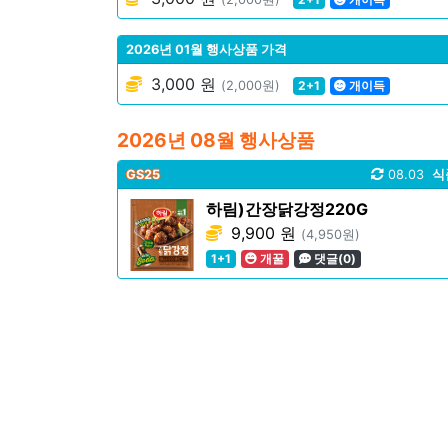
2026년 01월 행사상품 가격
3,000 원
(2,000원)
2+1
개이득
2026년 08월 행사상품
GS25
08.03
식
하림)간장닭강정220G
9,900 원
(4,950원)
1+1
개꿀
댓글(0)