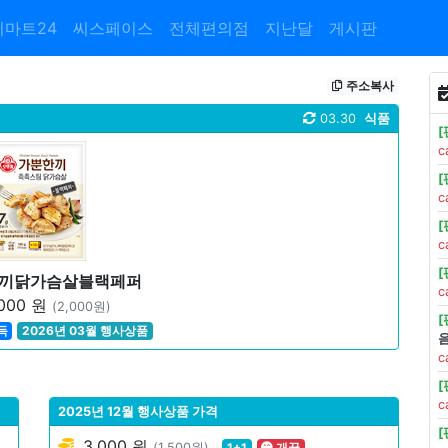
이마트24
씨스페이스
전체편의점
지난달
게시판
주소복사
03.30
식품
c
c
c
한끼닭가슴살블랙페퍼
c
000 원
(2,000원)
득
2026년 03월 행사상품
c
c
2025년 12월 행사상품 가격
3,000 원
(1,500원)
1+1
개꿀