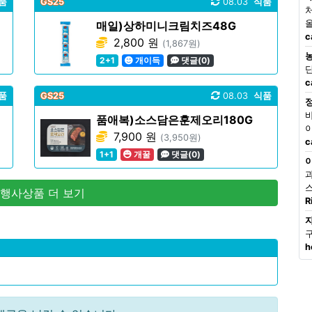
품
GS25
08.03
식품
매일)상하미니크림치즈48G
c
2,800 원
(1,867원)
2+1
개이득
댓글(0)
c
품
GS25
08.03
식품
품애복)소스담은훈제오리180G
7,900 원
(3,950원)
c
1+1
개꿀
댓글(0)
 행사상품 더 보기
R
h