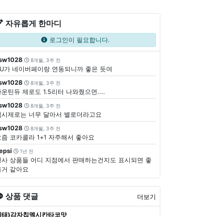
자유롭게 한마디
로그인이 필요합니다.
sw1028
8개월, 3주 전
CU가 네이버페이랑 연동되니까 좋은 듯여
sw1028
8개월, 3주 전
운틴듀 제로도 1.5리터 나와줬으면....
sw1028
8개월, 3주 전
펩시제로는 너무 달아서 별로더라고요
sw1028
8개월, 3주 전
요즘 코카콜라 1+1 자주해서 좋아요
epsi
1년 전
행사 상품들 어디 지점에서 판매하는건지도 표시되면 좋
을거 같아요
상품 댓글
더보기
해태)감자칩멕시칸타코맛