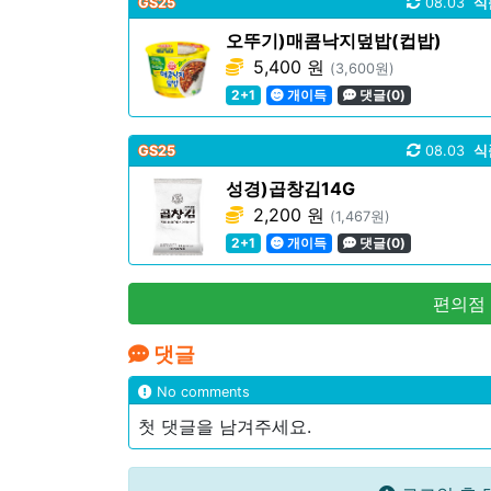
GS25
08.03
식
오뚜기)매콤낙지덮밥(컵밥)
5,400 원
(3,600원)
2+1
개이득
댓글(0)
GS25
08.03
식
성경)곱창김14G
2,200 원
(1,467원)
2+1
개이득
댓글(0)
편의점
댓글
No comments
첫 댓글을 남겨주세요.