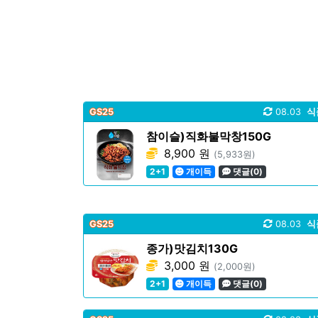
GS25
08.03
식
참이슬)직화불막창150G
8,900 원
(5,933원)
2+1
개이득
댓글(0)
GS25
08.03
식
종가)맛김치130G
3,000 원
(2,000원)
2+1
개이득
댓글(0)