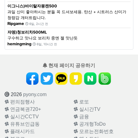
이그니스)바이탈자몽캔500
과일 산미 좋아하시는 분들 꼭 드셔보세용. 탄산 + 시트러스 산미가
청량감 개터트립니다.
Ripgame
6일, 2시간 전
쟈뎅)청보리차500ML
구수하고 맛나요 보리차 중엔 젤 맛난듯
hemingming
6일, 10시간 전
현재 페이지 공유하기
2026
pyony.com
편의점행사
로또
연금복권720+
실시간TV
실시간CCTV
금융
유튜브인급동
공개형ToDo
플래시카드
모르는전화번호