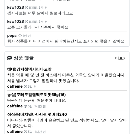
ksw1028
8개월, 3주 전
펩시제로는 너무 달아서 별로더라고요
ksw1028
8개월, 3주 전
요즘 코카콜라 1+1 자주해서 좋아요
pepsi
1년 전
행사 상품들 어디 지점에서 판매하는건지도 표시되면 좋을거 같아요
상품 댓글
더보기
해태)감자칩멕시칸타코맛
처음 먹을 때 몇 년 전 버스에서 마주친 외국인 암내가 떠올랐습니다.
처음 냄새가 그렇지 짭잘하니 맛있습니다.
caffeine
5일 전
농심)포테토칩엽떡로제맛55g(16)
단짠인데 은근히 매운맛이 나네요.
caffeine
5일, 1시간 전
정식품)베지밀바나나피넛버터240
바나나와 땅콩버터맛이 은은하고 단 맛도 적당하네요. 많이 달지 않아
서 좋았습니다.
caffeine
5일, 1시간 전