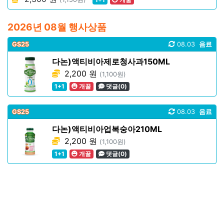
2026년 08월 행사상품
GS25
08.03
음료
다논)액티비아제로청사과150ML
2,200 원
(1,100원)
1+1
개꿀
댓글(0)
GS25
08.03
음료
다논)액티비아업복숭아210ML
2,200 원
(1,100원)
1+1
개꿀
댓글(0)