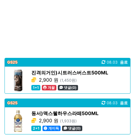
GS25
08.03
음료
진격의거인)시트러스버스트500ML
2,900 원
(1,450원)
1+1
개꿀
댓글(0)
GS25
08.03
음료
동서)맥스웰하우스라떼500ML
2,900 원
(1,933원)
2+1
개이득
댓글(0)