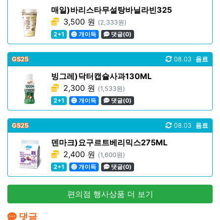
매일)바리스타무설탕바닐라빈325
3,500 원
(2,333원)
2+1
개이득
댓글(0)
GS25
08.03
음료
빙그레)닥터캡슐사과130ML
2,300 원
(1,533원)
2+1
개이득
댓글(0)
GS25
08.03
음료
덴마크)요구르트베리믹스275ML
2,400 원
(1,600원)
2+1
개이득
댓글(0)
편의점 행사상품 더 보기
댓글