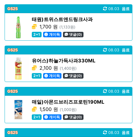
GS25
08.03
음료
태원)트위스트앤드링크사과
1,700 원
(1,133원)
2+1
개이득
댓글(0)
GS25
08.03
음료
유어스)하늘가득사과330ML
2,100 원
(1,400원)
2+1
개이득
댓글(0)
GS25
08.03
음료
매일)아몬드브리즈프로틴190ML
1,500 원
(1,000원)
2+1
개이득
댓글(0)
GS25
08.03
음료