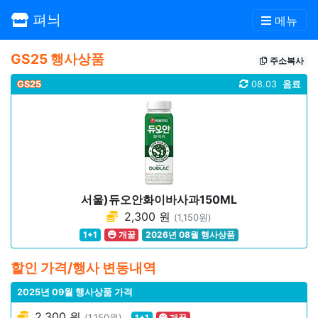
펴늬
메뉴
GS25 행사상품
주소복사
GS25
08.03
음료
서울)듀오안화이바사과150ML
2,300 원
(1,150원)
1+1
개꿀
2026년 08월 행사상품
할인 가격/행사 변동내역
2025년 09월 행사상품 가격
2,300 원
(1,150원)
1+1
개꿀