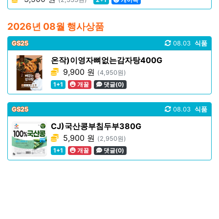
2026년 08월 행사상품
GS25
08.03
식품
온작)이영자뼈없는감자탕400G
9,900 원
(4,950원)
1+1
개꿀
댓글(0)
GS25
08.03
식품
CJ)국산콩부침두부380G
5,900 원
(2,950원)
1+1
개꿀
댓글(0)