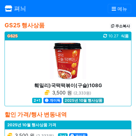
펴늬
메뉴
GS25 행사상품
주소복사
GS25
10.27
식품
훼밀리)국떡떡볶이(구슬)108G
3,500 원
(2,333원)
2+1
개이득
2025년 10월 행사상품
할인 가격/행사 변동내역
2025년 10월 행사상품 가격
3,500 원
(2,333원)
2+1
개이득