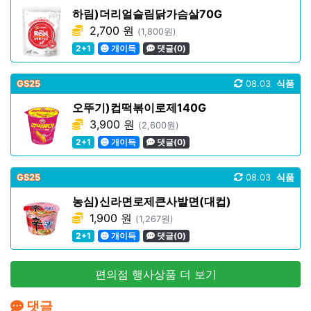
하림)더리얼슬림닭가슴살70G
2,700 원
(1,800원)
2+1
개이득
댓글(0)
GS25
08.03
식품
오뚜기)컵떡볶이로제140G
3,900 원
(2,600원)
2+1
개이득
댓글(0)
GS25
08.03
식품
농심)신라면로제큰사발면(대컵)
1,900 원
(1,267원)
2+1
개이득
댓글(0)
편의점 행사상품 더 보기
댓글