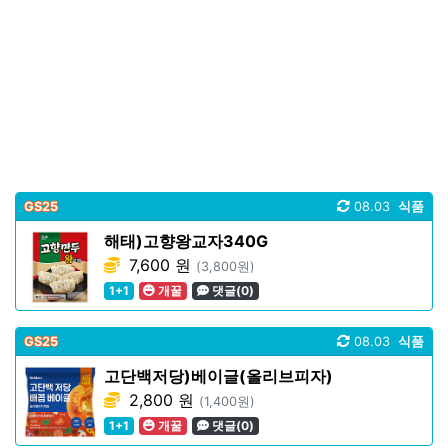
GS25
08.03
식품
해태)고향왕교자340G
7,600 원
(3,800원)
1+1
개꿀
댓글(0)
GS25
08.03
식품
고단백저당)베이글(올리브피자)
2,800 원
(1,400원)
1+1
개꿀
댓글(0)