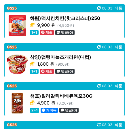
GS25
08.03
식품
하림)맥시칸치킨(핫크리스피)250
9,900 원
(4,950원)
1+1
개꿀
댓글(0)
GS25
08.03
식품
삼양)맵탱마늘조개라면(대컵)
1,800 원
(900원)
1+1
개꿀
댓글(0)
GS25
08.03
식품
샘표)질러갈릭바베큐육포30G
4,900 원
(3,267원)
2+1
개이득
댓글(0)
GS25
08.03
식품