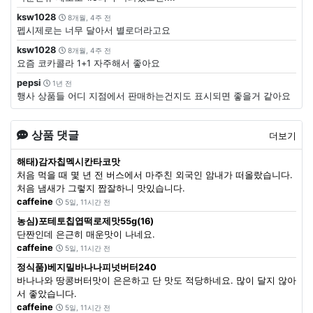
ksw1028
8개월, 4주 전
펩시제로는 너무 달아서 별로더라고요
ksw1028
8개월, 4주 전
요즘 코카콜라 1+1 자주해서 좋아요
pepsi
1년 전
행사 상품들 어디 지점에서 판매하는건지도 표시되면 좋을거 같아요
상품 댓글
더보기
해태)감자칩멕시칸타코맛
처음 먹을 때 몇 년 전 버스에서 마주친 외국인 암내가 떠올랐습니다.
처음 냄새가 그렇지 짭잘하니 맛있습니다.
caffeine
5일, 11시간 전
농심)포테토칩엽떡로제맛55g(16)
단짠인데 은근히 매운맛이 나네요.
caffeine
5일, 11시간 전
정식품)베지밀바나나피넛버터240
바나나와 땅콩버터맛이 은은하고 단 맛도 적당하네요. 많이 달지 않아
서 좋았습니다.
caffeine
5일, 11시간 전