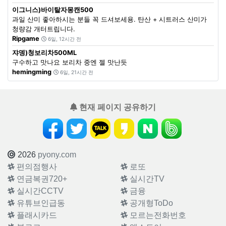
이그니스)바이탈자몽캔500
과일 산미 좋아하시는 분들 꼭 드셔보세용. 탄산 + 시트러스 산미가
청량감 개터트립니다.
Ripgame
6일, 12시간 전
쟈뎅)청보리차500ML
구수하고 맛나요 보리차 중엔 젤 맛난듯
hemingming
6일, 21시간 전
현재 페이지 공유하기
2026
pyony.com
편의점행사
로또
연금복권720+
실시간TV
실시간CCTV
금융
유튜브인급동
공개형ToDo
플래시카드
모르는전화번호