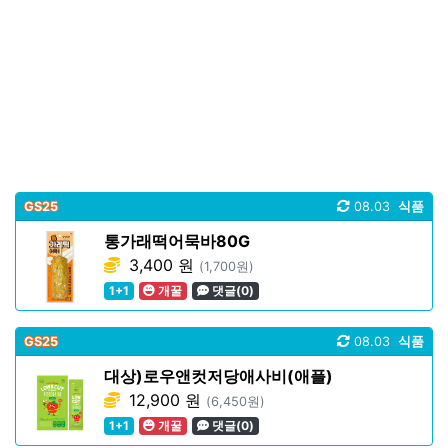
GS25
08.03
식품
통가래떡어묵바80G
3,400 원
(1,700원)
1+1
개꿀
댓글(0)
GS25
08.03
식품
대상)로우앤컷저당애사비(애플)
12,900 원
(6,450원)
1+1
개꿀
댓글(0)