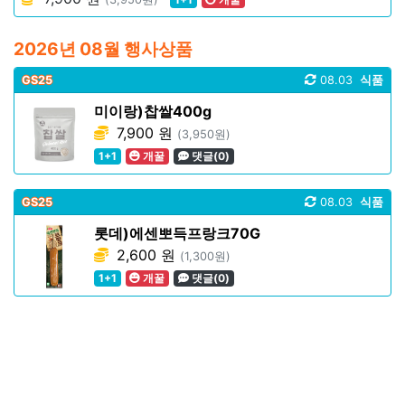
2026년 08월 행사상품
GS25
08.03
식품
미이랑)찹쌀400g
7,900 원
(3,950원)
1+1
개꿀
댓글(0)
GS25
08.03
식품
롯데)에센뽀득프랑크70G
2,600 원
(1,300원)
1+1
개꿀
댓글(0)