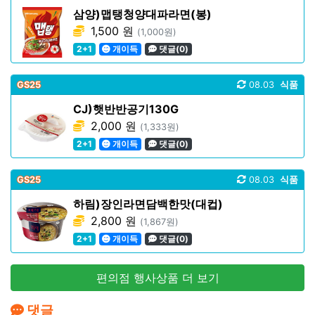
삼양)맵탱청양대파라면(봉)
1,500 원
(1,000원)
2+1
개이득
댓글(0)
GS25
08.03
식품
CJ)햇반반공기130G
2,000 원
(1,333원)
2+1
개이득
댓글(0)
GS25
08.03
식품
하림)장인라면담백한맛(대컵)
2,800 원
(1,867원)
2+1
개이득
댓글(0)
편의점 행사상품 더 보기
댓글