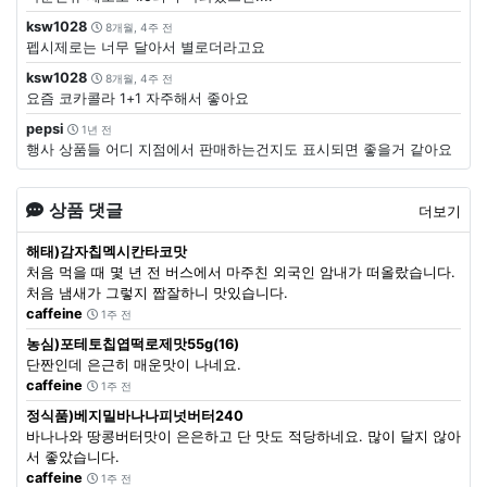
ksw1028
8개월, 4주 전
펩시제로는 너무 달아서 별로더라고요
ksw1028
8개월, 4주 전
요즘 코카콜라 1+1 자주해서 좋아요
pepsi
1년 전
행사 상품들 어디 지점에서 판매하는건지도 표시되면 좋을거 같아요
상품 댓글
더보기
해태)감자칩멕시칸타코맛
처음 먹을 때 몇 년 전 버스에서 마주친 외국인 암내가 떠올랐습니다.
처음 냄새가 그렇지 짭잘하니 맛있습니다.
caffeine
1주 전
농심)포테토칩엽떡로제맛55g(16)
단짠인데 은근히 매운맛이 나네요.
caffeine
1주 전
정식품)베지밀바나나피넛버터240
바나나와 땅콩버터맛이 은은하고 단 맛도 적당하네요. 많이 달지 않아
서 좋았습니다.
caffeine
1주 전