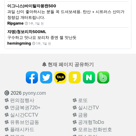
이그니스)바이탈자몽캔500
과일 산미 좋아하시는 분들 꼭 드셔보세용. 탄산 + 시트러스 산미가
청량감 개터트립니다.
Ripgame
1주, 1일 전
쟈뎅)청보리차500ML
구수하고 맛나요 보리차 중엔 젤 맛난듯
hemingming
1주, 1일 전
현재 페이지 공유하기
2026
pyony.com
편의점행사
로또
연금복권720+
실시간TV
실시간CCTV
금융
유튜브인급동
공개형ToDo
플래시카드
모르는전화번호