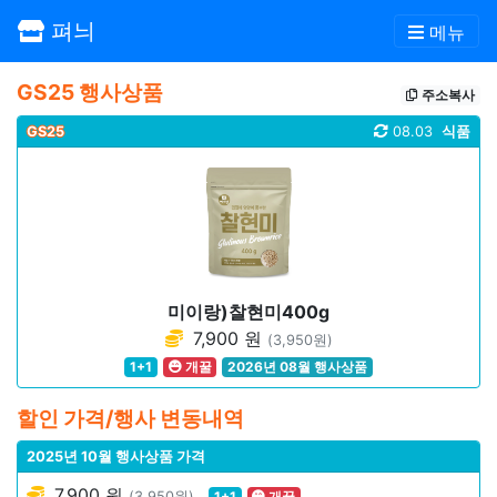
펴늬
메뉴
GS25 행사상품
주소복사
GS25
08.03
식품
미이랑)찰현미400g
7,900 원
(3,950원)
1+1
개꿀
2026년 08월 행사상품
할인 가격/행사 변동내역
2025년 10월 행사상품 가격
7,900 원
(3,950원)
1+1
개꿀