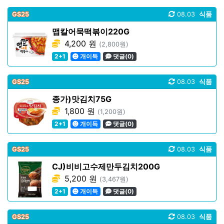
GS25
08.03
식품
맵칼어묵떡볶이220G
4,200 원
(2,800원)
2+1
개이득
댓글(0)
GS25
08.03
식품
종가)맛김치75G
1,800 원
(1,200원)
2+1
개이득
댓글(0)
GS25
08.03
식품
CJ)비비고수제만두김치200G
5,200 원
(3,467원)
2+1
개이득
댓글(0)
GS25
08.03
식품