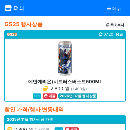
펴늬
메뉴
GS25 행사상품
주소복사
GS25
07.20
음료
에반게리온)시트러스버스트500ML
2,800 원
(1,400원)
1+1
개꿀
2026년 07월 행사상품
할인 가격/행사 변동내역
2025년 11월 행사상품 가격
2,800 원
(1,400원)
1+1
개꿀