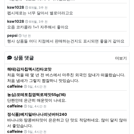
ksw1028
8개월, 3주 전
펩시제로는 너무 달아서 별로더라고요
ksw1028
8개월, 3주 전
요즘 코카콜라 1+1 자주해서 좋아요
pepsi
1년 전
행사 상품들 어디 지점에서 판매하는건지도 표시되면 좋을거 같아요
상품 댓글
더보기
해태)감자칩멕시칸타코맛
처음 먹을 때 몇 년 전 버스에서 마주친 외국인 암내가 떠올랐습니다.
처음 냄새가 그렇지 짭잘하니 맛있습니다.
caffeine
5일, 4시간 전
농심)포테토칩엽떡로제맛55g(16)
단짠인데 은근히 매운맛이 나네요.
caffeine
5일, 4시간 전
정식품)베지밀바나나피넛버터240
바나나와 땅콩버터맛이 은은하고 단 맛도 적당하네요. 많이 달지 않아
서 좋았습니다.
caffeine
5일, 4시간 전