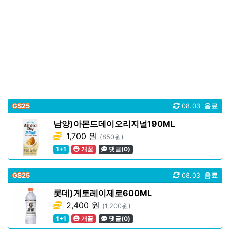
GS25
08.03
음료
남양)아몬드데이오리지널190ML
1,700 원
(850원)
1+1
개꿀
댓글(0)
GS25
08.03
음료
롯데)게토레이제로600ML
2,400 원
(1,200원)
1+1
개꿀
댓글(0)