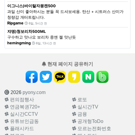
이그니스)바이탈자몽캔500
과일 산미 좋아하시는 분들 꼭 드셔보세용. 탄산 + 시트러스 산미가
청량감 개터트립니다.
Ripgame
6일, 5시간 전
쟈뎅)청보리차500ML
구수하고 맛나요 보리차 중엔 젤 맛난듯
hemingming
6일, 13시간 전
현재 페이지 공유하기
2026
pyony.com
편의점행사
로또
연금복권720+
실시간TV
실시간CCTV
금융
유튜브인급동
공개형ToDo
플래시카드
모르는전화번호