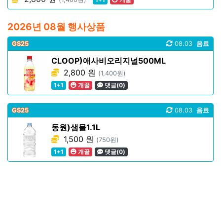
2026년 08월 행사상품
GS25
08.03
음료
CLOOP)애사비오리지널500ML
2,800 원
(1,400원)
1+1
개꿀
댓글(0)
GS25
08.03
음료
동원)샘물1.1L
1,500 원
(750원)
1+1
개꿀
댓글(0)