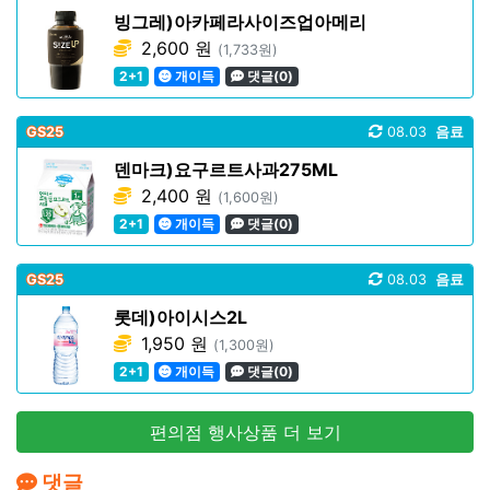
빙그레)아카페라사이즈업아메리
2,600 원
(1,733원)
2+1
개이득
댓글(0)
GS25
08.03
음료
덴마크)요구르트사과275ML
2,400 원
(1,600원)
2+1
개이득
댓글(0)
GS25
08.03
음료
롯데)아이시스2L
1,950 원
(1,300원)
2+1
개이득
댓글(0)
편의점 행사상품 더 보기
댓글