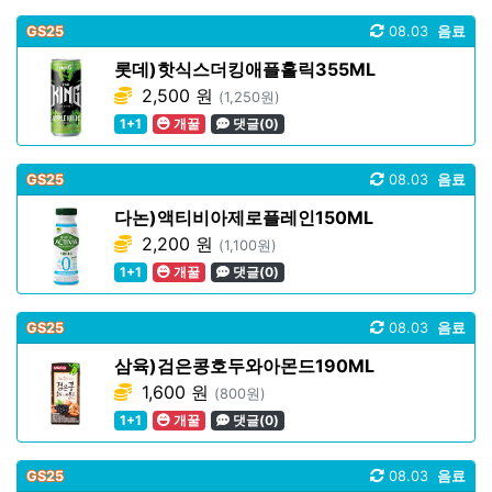
GS25
08.03
음료
롯데)핫식스더킹애플홀릭355ML
2,500 원
(1,250원)
1+1
개꿀
댓글(0)
GS25
08.03
음료
다논)액티비아제로플레인150ML
2,200 원
(1,100원)
1+1
개꿀
댓글(0)
GS25
08.03
음료
삼육)검은콩호두와아몬드190ML
1,600 원
(800원)
1+1
개꿀
댓글(0)
GS25
08.03
음료