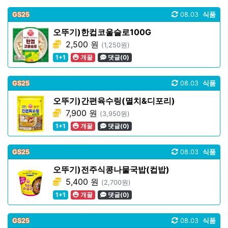
GS25
08.03
식품
오뚜기)한컵코울슬로100G
2,500 원
(1,250원)
1+1
개꿀
댓글(0)
GS25
08.03
식품
오뚜기)간편육수링(멸치&디포리)
7,900 원
(3,950원)
1+1
개꿀
댓글(0)
GS25
08.03
식품
오뚜기)전주식콩나물국밥(컵밥)
5,400 원
(2,700원)
1+1
개꿀
댓글(0)
GS25
08.03
식품