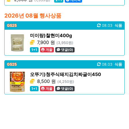
2026년 08월 행사상품
GS25
08.03
식품
미이랑)찰현미400g
7,900 원
(3,950원)
1+1
개꿀
댓글(0)
GS25
08.03
식품
오뚜기)청주식돼지김치짜글이450
8,500 원
(4,250원)
1+1
개꿀
댓글(0)