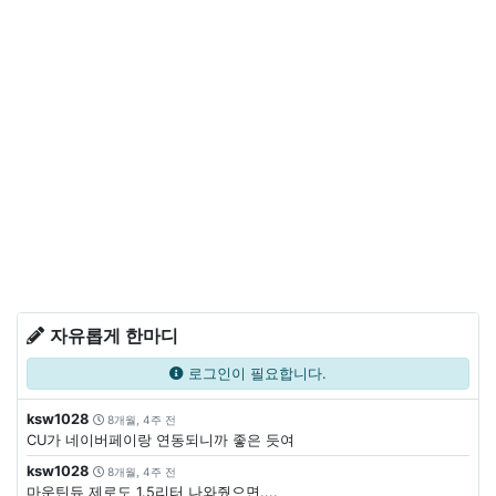
자유롭게 한마디
로그인이 필요합니다.
ksw1028
8개월, 4주 전
CU가 네이버페이랑 연동되니까 좋은 듯여
ksw1028
8개월, 4주 전
마운틴듀 제로도 1.5리터 나와줬으면....