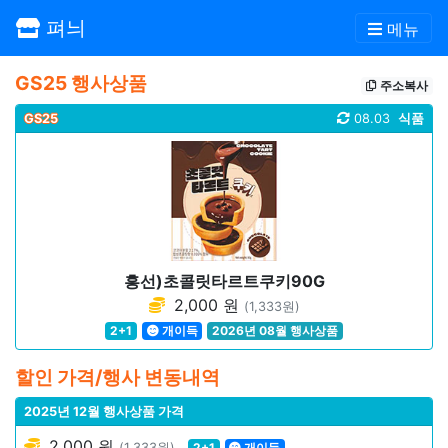
펴늬
메뉴
GS25 행사상품
주소복사
GS25
08.03
식품
흥선)초콜릿타르트쿠키90G
2,000 원
(1,333원)
2+1
개이득
2026년 08월 행사상품
할인 가격/행사 변동내역
2025년 12월 행사상품 가격
2,000 원
(1,333원)
2+1
개이득