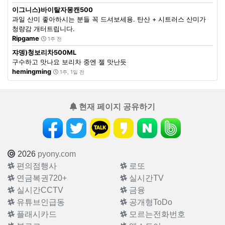
이그니스)바이탈자몽캔500
과일 산미 좋아하시는 분들 꼭 드셔보세용. 탄산 + 시트러스 산미가
청량감 개터트립니다.
Ripgame
1주 전
쟈뎅)청보리차500ML
구수하고 맛나요 보리차 중엔 젤 맛난듯
hemingming
1주, 1일 전
현재 페이지 공유하기
2026
pyony.com
편의점행사
로또
연금복권720+
실시간TV
실시간CCTV
금융
유튜브인급동
공개형ToDo
플래시카드
모르는전화번호