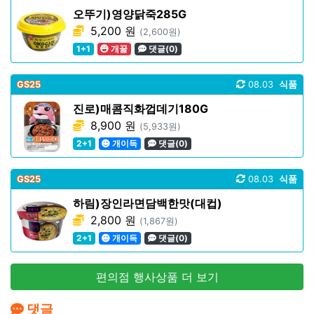
오뚜기)영양닭죽285G
5,200 원
(2,600원)
1+1
개꿀
댓글(0)
GS25
08.03
식품
진로)매콤직화껍데기180G
8,900 원
(5,933원)
2+1
개이득
댓글(0)
GS25
08.03
식품
하림)장인라면담백한맛(대컵)
2,800 원
(1,867원)
2+1
개이득
댓글(0)
편의점 행사상품 더 보기
댓글