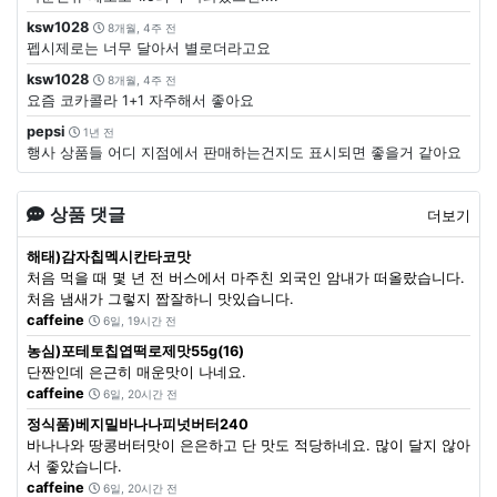
ksw1028
8개월, 4주 전
펩시제로는 너무 달아서 별로더라고요
ksw1028
8개월, 4주 전
요즘 코카콜라 1+1 자주해서 좋아요
pepsi
1년 전
행사 상품들 어디 지점에서 판매하는건지도 표시되면 좋을거 같아요
상품 댓글
더보기
해태)감자칩멕시칸타코맛
처음 먹을 때 몇 년 전 버스에서 마주친 외국인 암내가 떠올랐습니다.
처음 냄새가 그렇지 짭잘하니 맛있습니다.
caffeine
6일, 19시간 전
농심)포테토칩엽떡로제맛55g(16)
단짠인데 은근히 매운맛이 나네요.
caffeine
6일, 20시간 전
정식품)베지밀바나나피넛버터240
바나나와 땅콩버터맛이 은은하고 단 맛도 적당하네요. 많이 달지 않아
서 좋았습니다.
caffeine
6일, 20시간 전