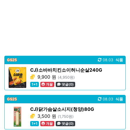
GS25
08.03
식품
CJ)소바바치킨소이허니순살240G
9,900 원
(4,950원)
1+1
개꿀
댓글(0)
GS25
08.03
식품
CJ)닭가슴살소시지(청양)80G
3,500 원
(1,750원)
1+1
개꿀
댓글(0)