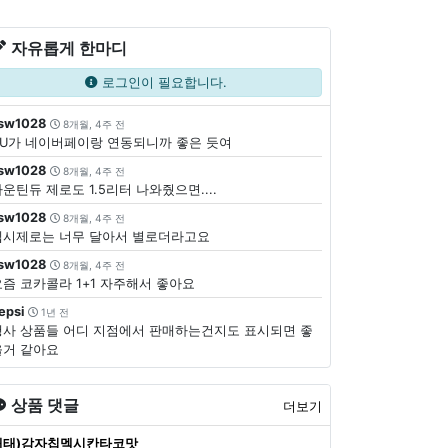
자유롭게 한마디
로그인이 필요합니다.
sw1028
8개월, 4주 전
CU가 네이버페이랑 연동되니까 좋은 듯여
sw1028
8개월, 4주 전
운틴듀 제로도 1.5리터 나와줬으면....
sw1028
8개월, 4주 전
펩시제로는 너무 달아서 별로더라고요
sw1028
8개월, 4주 전
요즘 코카콜라 1+1 자주해서 좋아요
epsi
1년 전
행사 상품들 어디 지점에서 판매하는건지도 표시되면 좋
을거 같아요
상품 댓글
더보기
해태)감자칩멕시칸타코맛