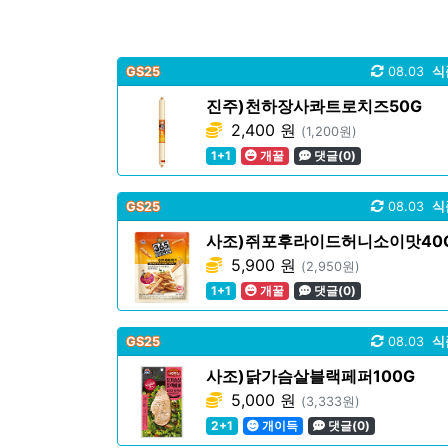
GS25
08.03
식
진주)천하장사콰트로치즈50G
2,400 원
(1,200원)
1+1
개꿀
댓글(0)
GS25
08.03
식
사조)쥐포후라이드허니소이맛40
5,900 원
(2,950원)
1+1
개꿀
댓글(0)
GS25
08.03
식
사조)닭가슴살블랙페퍼100G
5,000 원
(3,333원)
2+1
개이득
댓글(0)