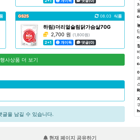
2+1
개이득
댓글(0)
품
GS25
08.03
식품
c
하림)더리얼슬림닭가슴살70G
2,700 원
(1,800원)
c
2+1
개이득
댓글(0)
 행사상품 더 보기
c
R
h
댓글을 남길 수 있습니다.
현재 페이지 공유하기