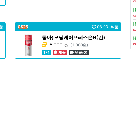
c
c
품
GS25
08.03
식품
c
동아)모닝케어프레스온H(간)
6,000 원
c
(3,000원)
1+1
개꿀
댓글(0)