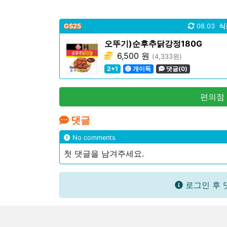
GS25
08.03
식
오뚜기)순후추닭강정180G
6,500 원
(4,333원)
2+1
개이득
댓글(0)
편의점
댓글
No comments
첫 댓글을 남겨주세요.
로그인 후 