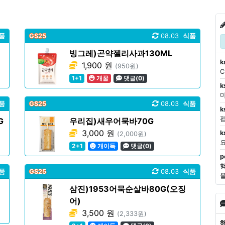
품
GS25
08.03
식품
빙그레)곤약젤리사과130ML
k
1,900 원
(950원)
1+1
개꿀
댓글(0)
k
마
품
GS25
08.03
식품
k
G
우리집)새우어묵바70G
3,000 원
k
(2,000원)
2+1
개이득
댓글(0)
p
품
GS25
08.03
식품
삼진)1953어묵순살바80G(오징
어)
3,500 원
(2,333원)