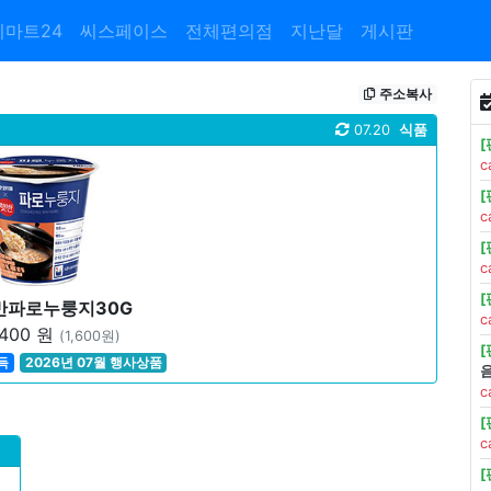
이마트24
씨스페이스
전체편의점
지난달
게시판
주소복사
07.20
식품
c
c
c
햇반파로누룽지30G
c
400 원
(1,600원)
득
2026년 07월 행사상품
c
c