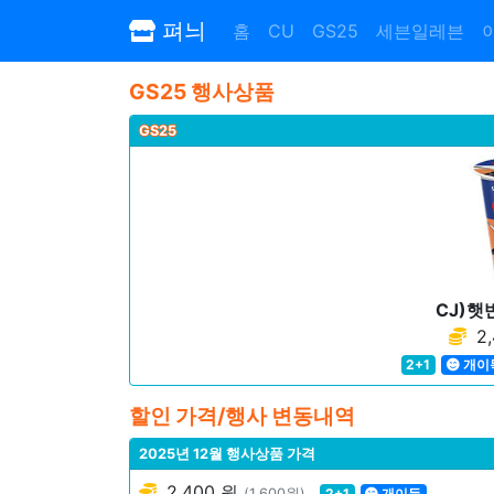
펴늬
홈
CU
GS25
세븐일레븐
GS25 행사상품
GS25
CJ)
2,
2+1
개이
할인 가격/행사 변동내역
2025년 12월 행사상품 가격
2,400 원
(1,600원)
2+1
개이득