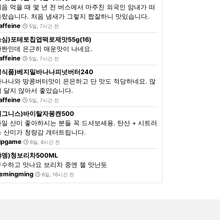
처음 먹을 때 몇 년 전 버스에서 마주친 외국인 암내가 떠
올랐습니다. 처음 냄새가 그렇지 짭잘하니 맛있습니다.
affeine
5일, 7시간 전
농심)포테토칩엽떡로제맛55g(16)
단짠인데 은근히 매운맛이 나네요.
affeine
5일, 7시간 전
정식품)베지밀바나나피넛버터240
바나나와 땅콩버터맛이 은은하고 단 맛도 적당하네요. 많
이 달지 않아서 좋았습니다.
affeine
5일, 7시간 전
이그니스)바이탈자몽캔500
과일 산미 좋아하시는 분들 꼭 드셔보세용. 탄산 + 시트러
스 산미가 청량감 개터트립니다.
ipgame
6일, 8시간 전
쟈뎅)청보리차500ML
구수하고 맛나요 보리차 중엔 젤 맛난듯
emingming
6일, 16시간 전