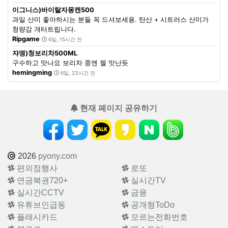
이그니스)바이탈자몽캔500
과일 산미 좋아하시는 분들 꼭 드셔보세용. 탄산 + 시트러스 산미가
청량감 개터트립니다.
Ripgame
6일, 15시간 전
쟈뎅)청보리차500ML
구수하고 맛나요 보리차 중엔 젤 맛난듯
hemingming
6일, 23시간 전
현재 페이지 공유하기
2026
pyony.com
편의점행사
로또
연금복권720+
실시간TV
실시간CCTV
금융
유튜브인급동
공개형ToDo
플래시카드
모르는전화번호