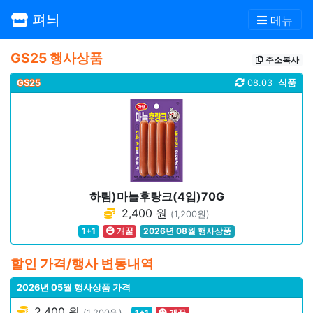
펴늬
메뉴
GS25 행사상품
주소복사
GS25
08.03
식품
하림)마늘후랑크(4입)70G
2,400 원
(1,200원)
1+1
개꿀
2026년 08월 행사상품
할인 가격/행사 변동내역
2026년 05월 행사상품 가격
2,400 원
(1,200원)
1+1
개꿀