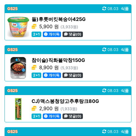
GS25
08.03
식품
돌)후룻버킷복숭아425G
5,900 원
(3,933원)
2+1
개이득
댓글(0)
GS25
08.03
식품
참이슬)직화불막창150G
8,900 원
(5,933원)
2+1
개이득
댓글(0)
GS25
08.03
식품
CJ)맥스봉청양고추후랑크80G
2,900 원
(1,933원)
2+1
개이득
댓글(0)
GS25
08.03
식품