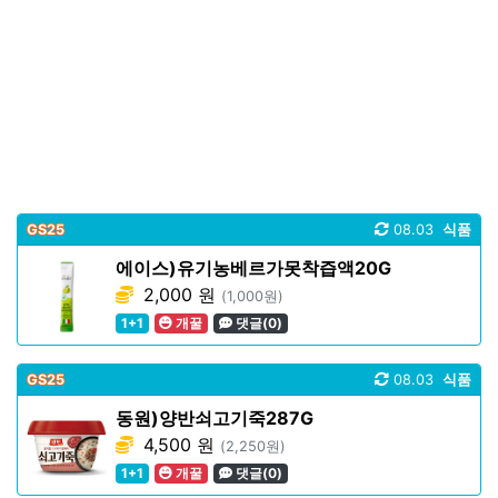
GS25
08.03
식품
에이스)유기농베르가못착즙액20G
2,000 원
(1,000원)
1+1
개꿀
댓글(0)
GS25
08.03
식품
동원)양반쇠고기죽287G
4,500 원
(2,250원)
1+1
개꿀
댓글(0)