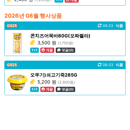
2026년 08월 행사상품
GS25
08.03
식품
콘치즈어묵바80G(모짜렐라)
3,500 원
(1,750원)
1+1
개꿀
댓글(0)
GS25
08.03
식품
오뚜기)쇠고기죽285G
5,200 원
(2,600원)
1+1
개꿀
댓글(0)