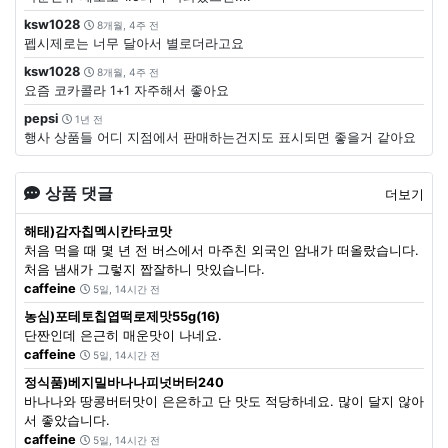
ksw1028
8개월, 4주 전
펩시제로는 너무 달아서 별로더라고요
ksw1028
8개월, 4주 전
요즘 코카콜라 1+1 자주해서 좋아요
pepsi
1년 전
행사 상품들 어디 지점에서 판매하는건지도 표시되면 좋을거 같아요
상품 댓글
더보기
해태)감자칩멕시칸타코맛
처음 먹을 때 몇 년 전 버스에서 마주친 외국인 암내가 떠올랐습니다.
처음 냄새가 그렇지 짭잘하니 맛있습니다.
caffeine
5일, 14시간 전
농심)포테토칩엽떡로제맛55g(16)
단짠인데 은근히 매운맛이 나네요.
caffeine
5일, 14시간 전
정식품)베지밀바나나피넛버터240
바나나와 땅콩버터맛이 은은하고 단 맛도 적당하네요. 많이 달지 않아
서 좋았습니다.
caffeine
5일, 14시간 전