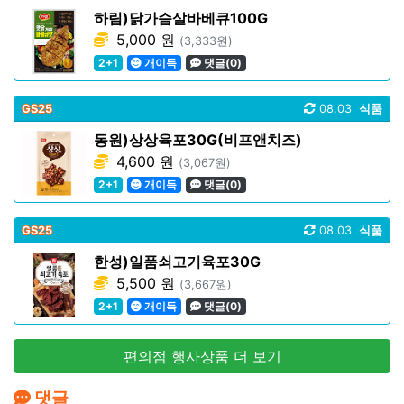
하림)닭가슴살바베큐100G
5,000 원
(3,333원)
2+1
개이득
댓글(0)
GS25
08.03
식품
동원)상상육포30G(비프앤치즈)
4,600 원
(3,067원)
2+1
개이득
댓글(0)
GS25
08.03
식품
한성)일품쇠고기육포30G
5,500 원
(3,667원)
2+1
개이득
댓글(0)
편의점 행사상품 더 보기
댓글