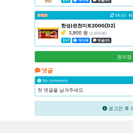
2+1
개이득
댓글(0)
GS25
08.03
식
한성)런천미트200G[D2]
3,900 원
(2,600원)
2+1
개이득
댓글(0)
편의점
댓글
No comments
첫 댓글을 남겨주세요.
로그인 후 