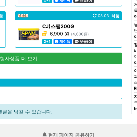
2+1
개이득
댓글(0)
품
GS25
08.03
식품
c
CJ)스팸200G
6,900 원
(4,600원)
c
2+1
개이득
댓글(0)
 행사상품 더 보기
c
R
h
댓글을 남길 수 있습니다.
현재 페이지 공유하기