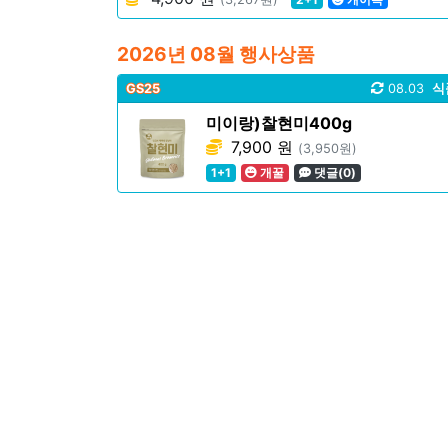
2026년 08월 행사상품
GS25
08.03
식
미이랑)찰현미400g
7,900 원
(3,950원)
1+1
개꿀
댓글(0)