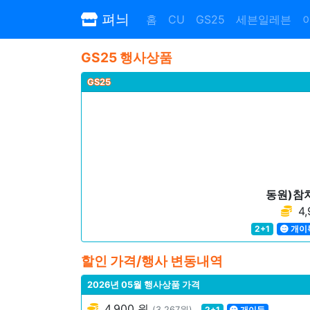
펴늬
홈
CU
GS25
세븐일레븐
GS25 행사상품
GS25
동원)참
4,
2+1
개이
할인 가격/행사 변동내역
2026년 05월 행사상품 가격
4,900 원
(3,267원)
2+1
개이득