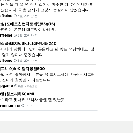
처음 먹을 때 몇 년 전 버스에서 마주친 외국인 암내가 떠
올랐습니다. 처음 냄새가 그렇지 짭잘하니 맛있습니다.
affeine
5일, 20시간 전
농심)포테토칩엽떡로제맛55g(16)
단짠인데 은근히 매운맛이 나네요.
affeine
5일, 20시간 전
정식품)베지밀바나나피넛버터240
바나나와 땅콩버터맛이 은은하고 단 맛도 적당하네요. 많
이 달지 않아서 좋았습니다.
affeine
5일, 20시간 전
이그니스)바이탈자몽캔500
과일 산미 좋아하시는 분들 꼭 드셔보세용. 탄산 + 시트러
스 산미가 청량감 개터트립니다.
ipgame
6일, 21시간 전
쟈뎅)청보리차500ML
구수하고 맛나요 보리차 중엔 젤 맛난듯
emingming
1주 전