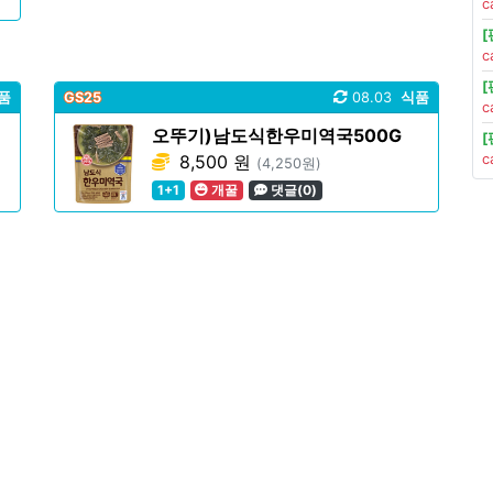
c
c
품
GS25
08.03
식품
c
오뚜기)남도식한우미역국500G
8,500 원
c
(4,250원)
1+1
개꿀
댓글(0)