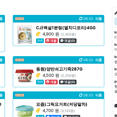
품
GS25
08.03
식품
CJ)백설1분링(멸치디포리)40G
k
4,900 원
(2,450원)
1+1
개꿀
댓글(0)
k
마
k
품
GS25
08.03
식품
동원)양반쇠고기죽287G
k
4,500 원
(2,250원)
p
1+1
개꿀
댓글(0)
품
GS25
08.03
식품
0
요즘)그릭요거트(저당말차)
4,700 원
(3,133원)