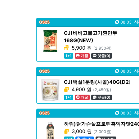
GS25
08.03
식
CJ)비비고불고기찐만두
168G(NEW)
5,900 원
(2,950원)
1+1
개꿀
댓글(0)
GS25
08.03
식
CJ)백설1분링(사골)40G[D2]
4,900 원
(2,450원)
1+1
개꿀
댓글(0)
GS25
08.03
식
하림)닭가슴살프로틴흑임자맛24
3,000 원
(2,000원)