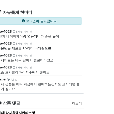
자유롭게 한마디
로그인이 필요합니다.
sw1028
8개월, 4주 전
CU가 네이버페이랑 연동되니까 좋은 듯여
sw1028
8개월, 4주 전
운틴듀 제로도 1.5리터 나와줬으면....
sw1028
8개월, 4주 전
펩시제로는 너무 달아서 별로더라고요
sw1028
8개월, 4주 전
요즘 코카콜라 1+1 자주해서 좋아요
epsi
1년 전
행사 상품들 어디 지점에서 판매하는건지도 표시되면 좋
을거 같아요
상품 댓글
더보기
해태)감자칩멕시칸타코맛