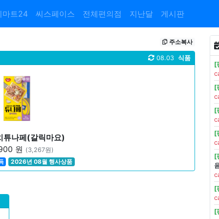
이마트24
씨스페이스
전체편의점
지난달
게시판
주소복사
08.03
식품
c
c
c
치튜나페(갈릭마요)
c
900 원
(3,267원)
득
2026년 08월 행사상품
c
c