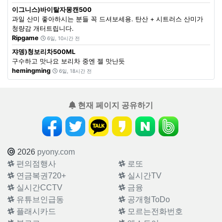
이그니스)바이탈자몽캔500
과일 산미 좋아하시는 분들 꼭 드셔보세용. 탄산 + 시트러스 산미가
청량감 개터트립니다.
Ripgame
6일, 10시간 전
쟈뎅)청보리차500ML
구수하고 맛나요 보리차 중엔 젤 맛난듯
hemingming
6일, 18시간 전
현재 페이지 공유하기
2026
pyony.com
편의점행사
로또
연금복권720+
실시간TV
실시간CCTV
금융
유튜브인급동
공개형ToDo
플래시카드
모르는전화번호