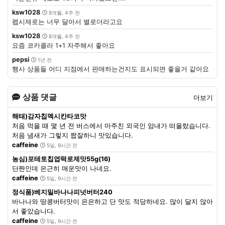
ksw1028
8개월, 4주 전
펩시제로는 너무 달아서 별로더라고요
ksw1028
8개월, 4주 전
요즘 코카콜라 1+1 자주해서 좋아요
pepsi
1년 전
행사 상품들 어디 지점에서 판매하는건지도 표시되면 좋을거 같아요
상품 댓글
더보기
해태)감자칩멕시칸타코맛
처음 먹을 때 몇 년 전 버스에서 마주친 외국인 암내가 떠올랐습니다.
처음 냄새가 그렇지 짭잘하니 맛있습니다.
caffeine
5일, 9시간 전
농심)포테토칩엽떡로제맛55g(16)
단짠인데 은근히 매운맛이 나네요.
caffeine
5일, 9시간 전
정식품)베지밀바나나피넛버터240
바나나와 땅콩버터맛이 은은하고 단 맛도 적당하네요. 많이 달지 않아
서 좋았습니다.
caffeine
5일, 9시간 전