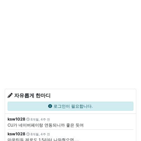
자유롭게 한마디
로그인이 필요합니다.
ksw1028
8개월, 4주 전
CU가 네이버페이랑 연동되니까 좋은 듯여
ksw1028
8개월, 4주 전
마운틴듀 제로도 1.5리터 나와줬으면....