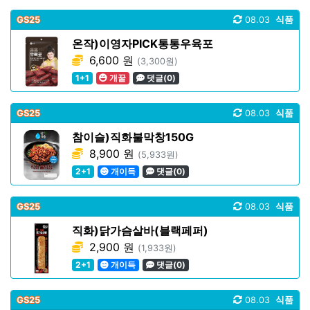
GS25
08.03
식품
온작)이영자PICK통통우육포
6,600 원
(3,300원)
1+1
개꿀
댓글(0)
GS25
08.03
식품
참이슬)직화불막창150G
8,900 원
(5,933원)
2+1
개이득
댓글(0)
GS25
08.03
식품
직화)닭가슴살바(블랙페퍼)
2,900 원
(1,933원)
2+1
개이득
댓글(0)
GS25
08.03
식품