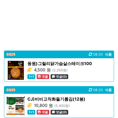
GS25
08.03
식품
동원)그릴리닭가슴살스테이크100
4,500 원
(2,250원)
1+1
개꿀
댓글(0)
GS25
08.03
식품
CJ)비비고직화들기름김(12봉)
10,800 원
(5,400원)
1+1
개꿀
댓글(0)