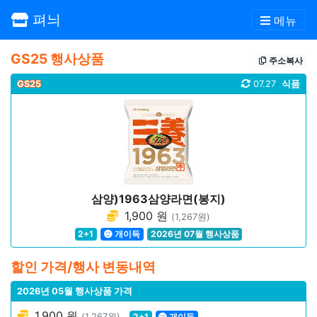
펴늬
메뉴
GS25 행사상품
주소복사
GS25
07.27
식품
삼양)1963삼양라면(봉지)
1,900 원
(1,267원)
2+1
개이득
2026년 07월 행사상품
할인 가격/행사 변동내역
2026년 05월 행사상품 가격
1,900 원
(1,267원)
2+1
개이득