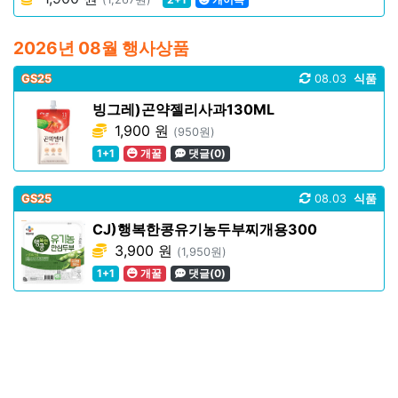
2026년 08월 행사상품
GS25
08.03
식품
빙그레)곤약젤리사과130ML
1,900 원
(950원)
1+1
개꿀
댓글(0)
GS25
08.03
식품
CJ)행복한콩유기농두부찌개용300
3,900 원
(1,950원)
1+1
개꿀
댓글(0)