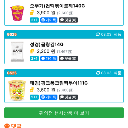
오뚜기)컵떡볶이로제140G
3,900 원
(2,600원)
2+1
개이득
댓글(0)
GS25
08.03
식품
성경)곱창김14G
2,200 원
(1,467원)
2+1
개이득
댓글(0)
GS25
08.03
식품
태경)핑크퐁크림떡볶이111G
3,600 원
(2,400원)
2+1
개이득
댓글(0)
편의점 행사상품 더 보기
댓글