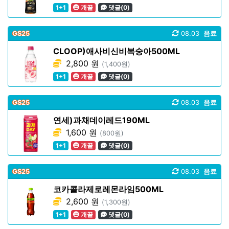
1+1
개꿀
댓글(0)
GS25
08.03
음료
CLOOP)애사비신비복숭아500ML
2,800 원
(1,400원)
1+1
개꿀
댓글(0)
GS25
08.03
음료
연세)과채데이레드190ML
1,600 원
(800원)
1+1
개꿀
댓글(0)
GS25
08.03
음료
코카콜라제로레몬라임500ML
2,600 원
(1,300원)
1+1
개꿀
댓글(0)