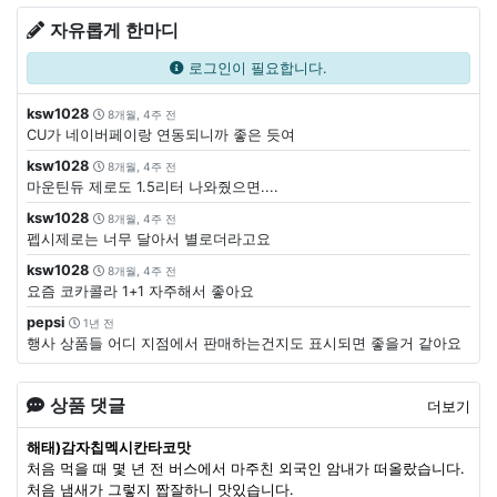
자유롭게 한마디
로그인이 필요합니다.
ksw1028
8개월, 4주 전
CU가 네이버페이랑 연동되니까 좋은 듯여
ksw1028
8개월, 4주 전
마운틴듀 제로도 1.5리터 나와줬으면....
ksw1028
8개월, 4주 전
펩시제로는 너무 달아서 별로더라고요
ksw1028
8개월, 4주 전
요즘 코카콜라 1+1 자주해서 좋아요
pepsi
1년 전
행사 상품들 어디 지점에서 판매하는건지도 표시되면 좋을거 같아요
상품 댓글
더보기
해태)감자칩멕시칸타코맛
처음 먹을 때 몇 년 전 버스에서 마주친 외국인 암내가 떠올랐습니다.
처음 냄새가 그렇지 짭잘하니 맛있습니다.