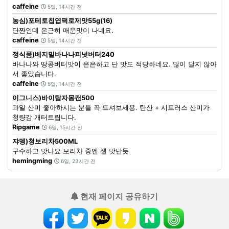
caffeine
5일, 14시간 전
농심)포테토칩엽떡로제맛55g(16)
단짠인데 은근히 매운맛이 나네요.
caffeine
5일, 14시간 전
정식품)베지밀바나나피넛버터240
바나나와 땅콩버터맛이 은은하고 단 맛도 적당하네요. 많이 달지 않아
서 좋았습니다.
caffeine
5일, 14시간 전
이그니스)바이탈자몽캔500
과일 산미 좋아하시는 분들 꼭 드셔보세용. 탄산 + 시트러스 산미가
청량감 개터트립니다.
Ripgame
6일, 15시간 전
쟈뎅)청보리차500ML
구수하고 맛나요 보리차 중엔 젤 맛난듯
hemingming
6일, 23시간 전
현재 페이지 공유하기