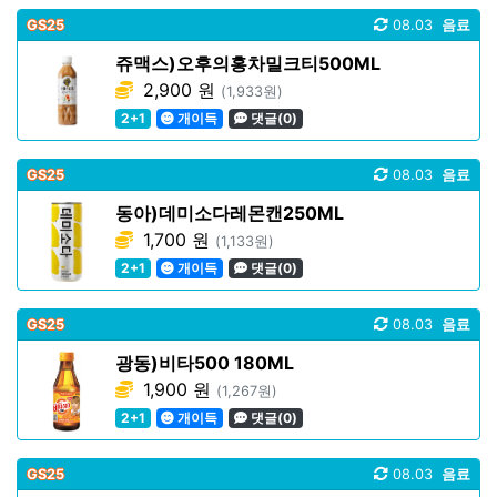
GS25
08.03
음료
쥬맥스)오후의홍차밀크티500ML
2,900 원
(1,933원)
2+1
개이득
댓글(0)
GS25
08.03
음료
동아)데미소다레몬캔250ML
1,700 원
(1,133원)
2+1
개이득
댓글(0)
GS25
08.03
음료
광동)비타500 180ML
1,900 원
(1,267원)
2+1
개이득
댓글(0)
GS25
08.03
음료