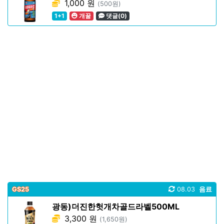
1,000 원
(500원)
1+1
개꿀
댓글(0)
GS25
08.03
음료
광동)더진한헛개차골드라벨500ML
3,300 원
(1,650원)