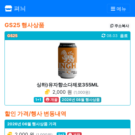
펴늬
메뉴
GS25 행사상품
주소복사
GS25
08.03
음료
싱하)유자향소다제로355ML
2,000 원
(1,000원)
1+1
개꿀
2026년 08월 행사상품
할인 가격/행사 변동내역
2026년 06월 행사상품 가격
2,000 원
(1,000원)
1+1
개꿀