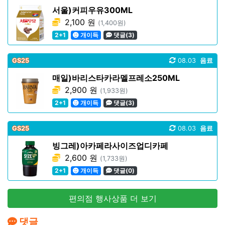
서울)커피우유300ML
2,100 원
(1,400원)
2+1
개이득
댓글(3)
GS25
08.03
음료
매일)바리스타카라멜프레소250ML
2,900 원
(1,933원)
2+1
개이득
댓글(3)
GS25
08.03
음료
빙그레)아카페라사이즈업디카페
2,600 원
(1,733원)
2+1
개이득
댓글(0)
편의점 행사상품 더 보기
댓글