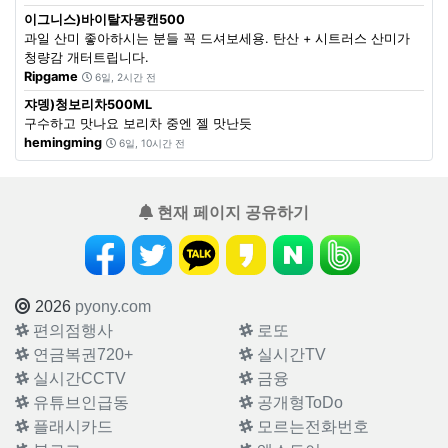
이그니스)바이탈자몽캔500
과일 산미 좋아하시는 분들 꼭 드셔보세용. 탄산 + 시트러스 산미가
청량감 개터트립니다.
Ripgame
6일, 2시간 전
쟈뎅)청보리차500ML
구수하고 맛나요 보리차 중엔 젤 맛난듯
hemingming
6일, 10시간 전
현재 페이지 공유하기
2026
pyony.com
편의점행사
로또
연금복권720+
실시간TV
실시간CCTV
금융
유튜브인급동
공개형ToDo
플래시카드
모르는전화번호