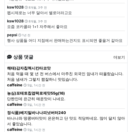
ksw1028
8개월, 3주 전
펩시제로는 너무 달아서 별로더라고요
ksw1028
8개월, 3주 전
요즘 코카콜라 1+1 자주해서 좋아요
pepsi
1년 전
행사 상품들 어디 지점에서 판매하는건지도 표시되면 좋을거 같아요
상품 댓글
더보기
해태)감자칩멕시칸타코맛
처음 먹을 때 몇 년 전 버스에서 마주친 외국인 암내가 떠올랐습니다.
처음 냄새가 그렇지 짭잘하니 맛있습니다.
caffeine
5일, 1시간 전
농심)포테토칩엽떡로제맛55g(16)
단짠인데 은근히 매운맛이 나네요.
caffeine
5일, 1시간 전
정식품)베지밀바나나피넛버터240
바나나와 땅콩버터맛이 은은하고 단 맛도 적당하네요. 많이 달지 않아
서 좋았습니다.
caffeine
5일, 1시간 전