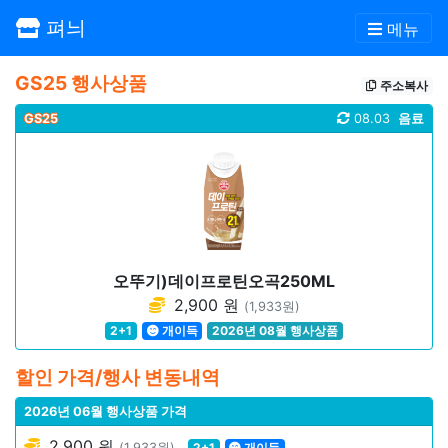
펴늬
메뉴
GS25 행사상품
주소복사
GS25
08.03
음료
오뚜기)데이프로틴오곡250ML
2,900 원
(1,933원)
2+1
개이득
2026년 08월 행사상품
할인 가격/행사 변동내역
2026년 06월 행사상품 가격
2,900 원
(1,933원)
2+1
개이득