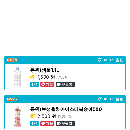
GS25
08.03
음료
동원)샘물1.1L
1,500 원
(750원)
1+1
개꿀
댓글(0)
GS25
08.03
음료
동원)보성홍차아이스티복숭아500
2,500 원
(1,250원)
1+1
개꿀
댓글(2)