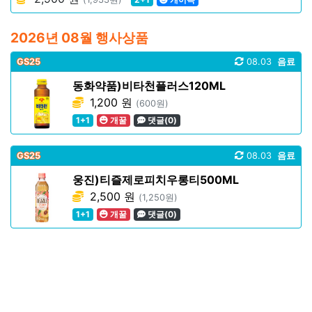
2026년 08월 행사상품
GS25
08.03
음료
동화약품)비타천플러스120ML
1,200 원
(600원)
1+1
개꿀
댓글(0)
GS25
08.03
음료
웅진)티즐제로피치우롱티500ML
2,500 원
(1,250원)
1+1
개꿀
댓글(0)