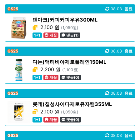
GS25
08.03
음료
덴마크)커피커피우유300ML
2,100 원
(1,050원)
1+1
개꿀
댓글(1)
GS25
08.03
음료
다논)액티비아제로플레인150ML
2,200 원
(1,100원)
1+1
개꿀
댓글(0)
GS25
08.03
음료
롯데)칠성사이다제로유자캔355ML
2,100 원
(1,050원)
1+1
개꿀
댓글(0)
GS25
08.03
음료