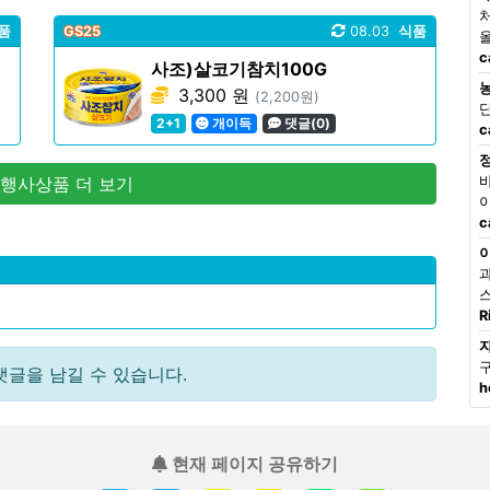
품
GS25
08.03
식품
c
사조)살코기참치100G
3,300 원
(2,200원)
2+1
개이득
댓글(0)
c
 행사상품 더 보기
c
R
댓글을 남길 수 있습니다.
h
현재 페이지 공유하기