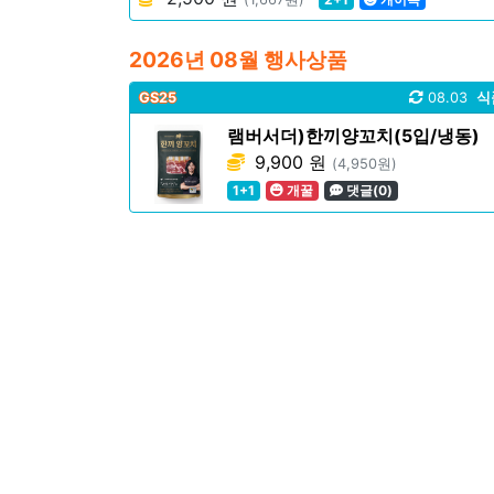
2026년 08월 행사상품
GS25
08.03
식
램버서더)한끼양꼬치(5입/냉동)
9,900 원
(4,950원)
1+1
개꿀
댓글(0)