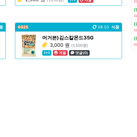
c
c
품
GS25
08.03
식품
c
머거본)김스칼몬드35G
3,000 원
c
(1,500원)
1+1
개꿀
댓글(0)