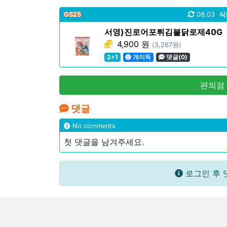
GS25
08.03
식
서영)진로어포튀김불닭로제40G
4,900 원
(3,267원)
2+1
개이득
댓글(0)
편의점
댓글
No comments
첫 댓글을 남겨주세요.
로그인 후 