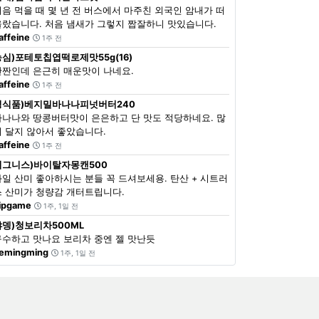
처음 먹을 때 몇 년 전 버스에서 마주친 외국인 암내가 떠
올랐습니다. 처음 냄새가 그렇지 짭잘하니 맛있습니다.
affeine
1주 전
농심)포테토칩엽떡로제맛55g(16)
단짠인데 은근히 매운맛이 나네요.
affeine
1주 전
정식품)베지밀바나나피넛버터240
바나나와 땅콩버터맛이 은은하고 단 맛도 적당하네요. 많
이 달지 않아서 좋았습니다.
affeine
1주 전
이그니스)바이탈자몽캔500
과일 산미 좋아하시는 분들 꼭 드셔보세용. 탄산 + 시트러
스 산미가 청량감 개터트립니다.
ipgame
1주, 1일 전
쟈뎅)청보리차500ML
구수하고 맛나요 보리차 중엔 젤 맛난듯
emingming
1주, 1일 전