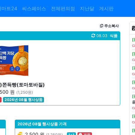
이마트24
씨스페이스
전체편의점
지난달
게시판
주소복사
08.03
식품
c
c
c
)쫀득빵(토마토바질)
c
500 원
(1,250원)
꿀
2026년 08월 행사상품
c
c
2026년 08월 행사상품 가격
2,500 원
(1,250원)
1+1
개꿀