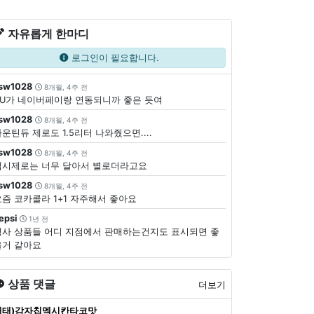
자유롭게 한마디
로그인이 필요합니다.
sw1028
8개월, 4주 전
CU가 네이버페이랑 연동되니까 좋은 듯여
sw1028
8개월, 4주 전
운틴듀 제로도 1.5리터 나와줬으면....
sw1028
8개월, 4주 전
펩시제로는 너무 달아서 별로더라고요
sw1028
8개월, 4주 전
요즘 코카콜라 1+1 자주해서 좋아요
epsi
1년 전
행사 상품들 어디 지점에서 판매하는건지도 표시되면 좋
을거 같아요
상품 댓글
더보기
해태)감자칩멕시칸타코맛