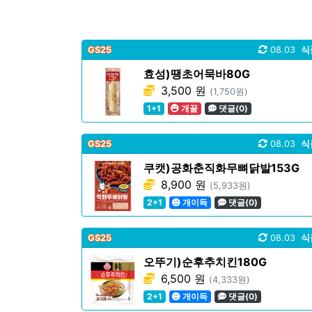
GS25
08.03
식
효성)땡초어묵바80G
3,500 원
(1,750원)
1+1
개꿀
댓글(0)
GS25
08.03
식
쿠캣)공화춘직화무뼈닭발153G
8,900 원
(5,933원)
2+1
개이득
댓글(0)
GS25
08.03
식
오뚜기)순후추치킨180G
6,500 원
(4,333원)
2+1
개이득
댓글(0)