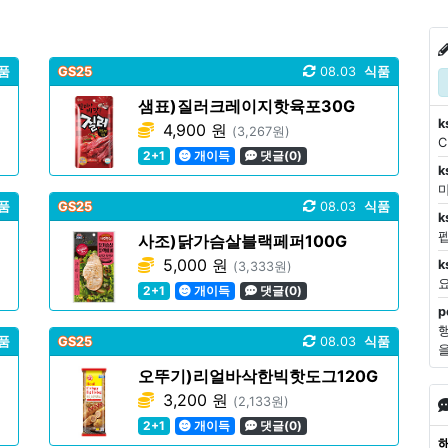
품
GS25
08.03
식품
샘표)질러크레이지핫육포30G
k
4,900 원
(3,267원)
2+1
개이득
댓글(0)
k
마
품
GS25
08.03
식품
k
사조)닭가슴살블랙페퍼100G
5,000 원
k
(3,333원)
2+1
개이득
댓글(0)
p
품
GS25
08.03
식품
오뚜기)리얼바삭한빅핫도그120G
3,200 원
(2,133원)
2+1
개이득
댓글(0)