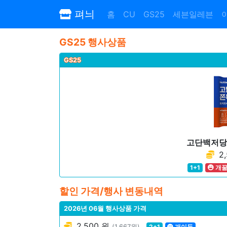
펴늬
홈
CU
GS25
세븐일레븐
GS25 행사상품
GS25
고단백저당
2,
1+1
개
할인 가격/행사 변동내역
2026년 06월 행사상품 가격
2,500 원
(1,667원)
2+1
개이득