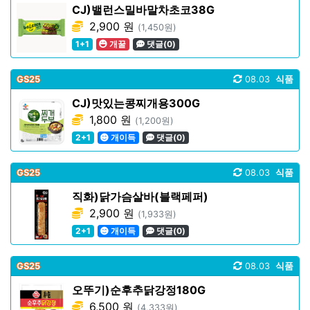
CJ)밸런스밀바말차초코38G
2,900 원
(1,450원)
1+1
개꿀
댓글(0)
GS25
08.03
식품
CJ)맛있는콩찌개용300G
1,800 원
(1,200원)
2+1
개이득
댓글(0)
GS25
08.03
식품
직화)닭가슴살바(블랙페퍼)
2,900 원
(1,933원)
2+1
개이득
댓글(0)
GS25
08.03
식품
오뚜기)순후추닭강정180G
6,500 원
(4,333원)