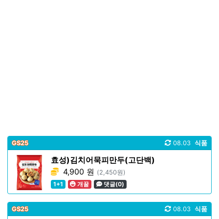
GS25
08.03
식품
효성)김치어묵피만두(고단백)
4,900 원
(2,450원)
1+1
개꿀
댓글(0)
GS25
08.03
식품