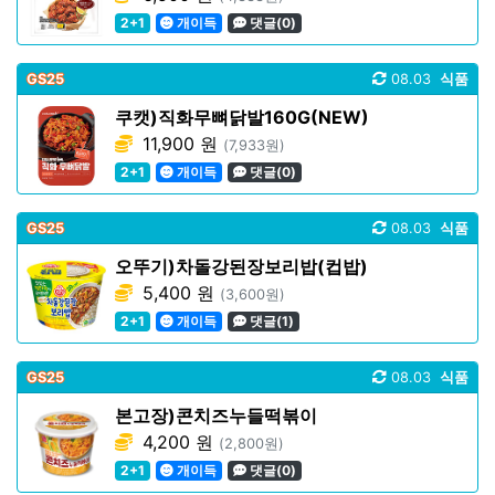
2+1
개이득
댓글(0)
GS25
08.03
식품
쿠캣)직화무뼈닭발160G(NEW)
11,900 원
(7,933원)
2+1
개이득
댓글(0)
GS25
08.03
식품
오뚜기)차돌강된장보리밥(컵밥)
5,400 원
(3,600원)
2+1
개이득
댓글(1)
GS25
08.03
식품
본고장)콘치즈누들떡볶이
4,200 원
(2,800원)
2+1
개이득
댓글(0)