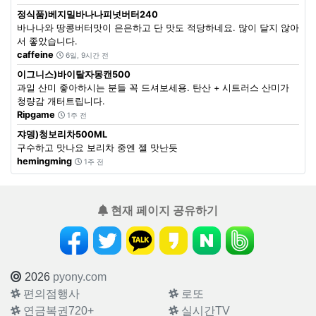
정식품)베지밀바나나피넛버터240
바나나와 땅콩버터맛이 은은하고 단 맛도 적당하네요. 많이 달지 않아
서 좋았습니다.
caffeine
6일, 9시간 전
이그니스)바이탈자몽캔500
과일 산미 좋아하시는 분들 꼭 드셔보세용. 탄산 + 시트러스 산미가
청량감 개터트립니다.
Ripgame
1주 전
쟈뎅)청보리차500ML
구수하고 맛나요 보리차 중엔 젤 맛난듯
hemingming
1주 전
현재 페이지 공유하기
2026
pyony.com
편의점행사
로또
연금복권720+
실시간TV