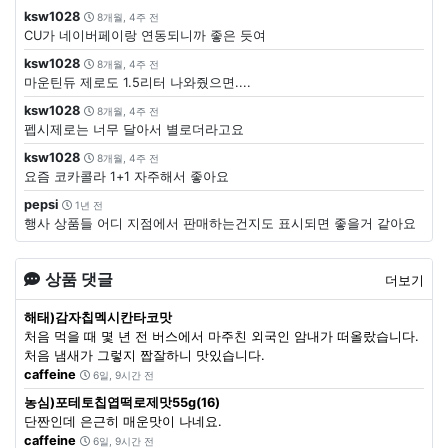
ksw1028
8개월, 4주 전
CU가 네이버페이랑 연동되니까 좋은 듯여
ksw1028
8개월, 4주 전
마운틴듀 제로도 1.5리터 나와줬으면....
ksw1028
8개월, 4주 전
펩시제로는 너무 달아서 별로더라고요
ksw1028
8개월, 4주 전
요즘 코카콜라 1+1 자주해서 좋아요
pepsi
1년 전
행사 상품들 어디 지점에서 판매하는건지도 표시되면 좋을거 같아요
상품 댓글
더보기
해태)감자칩멕시칸타코맛
처음 먹을 때 몇 년 전 버스에서 마주친 외국인 암내가 떠올랐습니다.
처음 냄새가 그렇지 짭잘하니 맛있습니다.
caffeine
6일, 9시간 전
농심)포테토칩엽떡로제맛55g(16)
단짠인데 은근히 매운맛이 나네요.
caffeine
6일, 9시간 전