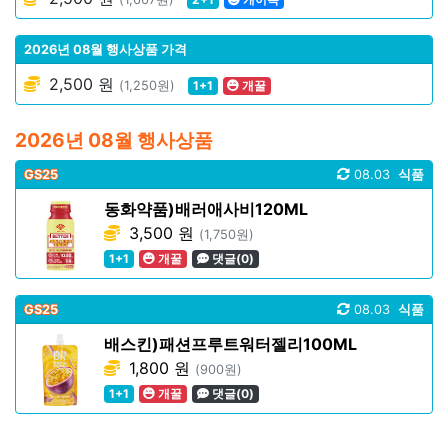
2026년 08월 행사상품 가격
2,500 원
(1,250원)
1+1
개꿀
2026년 08월 행사상품
GS25
08.03
식품
동화약품)배러애사비120ML
3,500 원
(1,750원)
1+1
개꿀
댓글(0)
GS25
08.03
식품
배스킨)패션프루트워터젤리100ML
1,800 원
(900원)
1+1
개꿀
댓글(0)