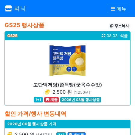
펴늬
메뉴
GS25 행사상품
주소복사
GS25
08.03
식품
고단백저당)쫀득빵(군옥수수맛)
2,500 원
(1,250원)
1+1
개꿀
2026년 08월 행사상품
할인 가격/행사 변동내역
2026년 06월 행사상품 가격
2,500 원
(1,667원)
2+1
개이득