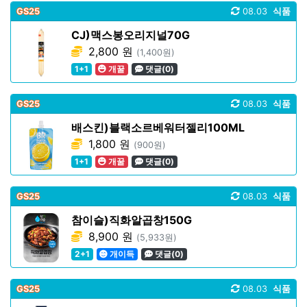
GS25
08.03
식품
CJ)맥스봉오리지널70G
2,800 원
(1,400원)
1+1
개꿀
댓글(0)
GS25
08.03
식품
배스킨)블랙소르베워터젤리100ML
1,800 원
(900원)
1+1
개꿀
댓글(0)
GS25
08.03
식품
참이슬)직화알곱창150G
8,900 원
(5,933원)
2+1
개이득
댓글(0)
GS25
08.03
식품