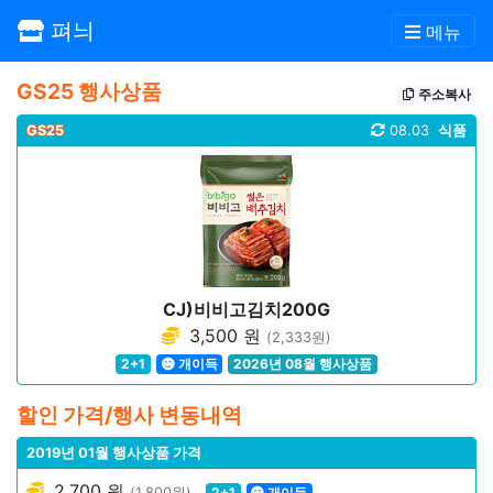
펴늬
메뉴
GS25 행사상품
주소복사
GS25
08.03
식품
CJ)비비고김치200G
3,500 원
(2,333원)
2+1
개이득
2026년 08월 행사상품
할인 가격/행사 변동내역
2019년 01월 행사상품 가격
2,700 원
(1,800원)
2+1
개이득