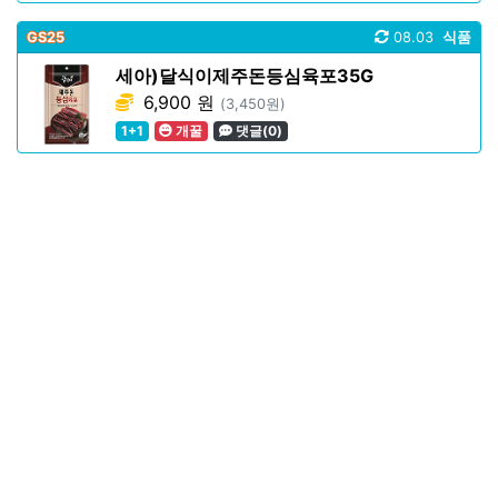
GS25
08.03
식품
세아)달식이제주돈등심육포35G
6,900 원
(3,450원)
1+1
개꿀
댓글(0)