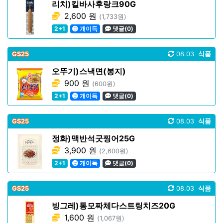
리치)킬바사후랑크90G
2,600 원
(1,733원)
2+1
개이득
댓글(0)
GS25
08.03
식품
오뚜기)스낵면(봉지)
900 원
(600원)
2+1
개이득
댓글(0)
GS25
08.03
식품
정화)맥반석굿찡어25G
3,900 원
(2,600원)
2+1
개이득
댓글(0)
GS25
08.03
식품
빙그레)통모짜체다스트링치즈20G
1,600 원
(1,067원)