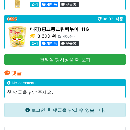
2+1
개이득
댓글(0)
GS25
08.03
식품
태경)핑크퐁크림떡볶이111G
3,600 원
(2,400원)
2+1
개이득
댓글(0)
편의점 행사상품 더 보기
댓글
No comments
첫 댓글을 남겨주세요.
로그인 후 댓글을 남길 수 있습니다.