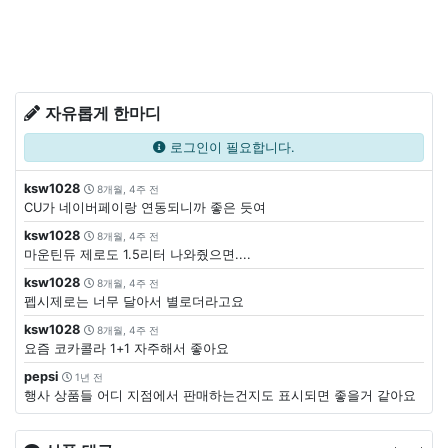
자유롭게 한마디
로그인이 필요합니다.
ksw1028
8개월, 4주 전
CU가 네이버페이랑 연동되니까 좋은 듯여
ksw1028
8개월, 4주 전
마운틴듀 제로도 1.5리터 나와줬으면....
ksw1028
8개월, 4주 전
펩시제로는 너무 달아서 별로더라고요
ksw1028
8개월, 4주 전
요즘 코카콜라 1+1 자주해서 좋아요
pepsi
1년 전
행사 상품들 어디 지점에서 판매하는건지도 표시되면 좋을거 같아요