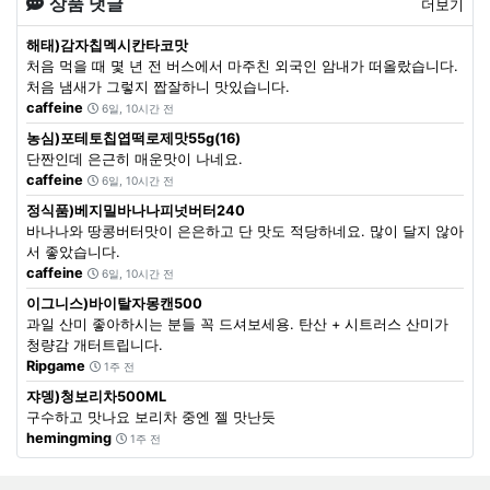
상품 댓글
더보기
해태)감자칩멕시칸타코맛
처음 먹을 때 몇 년 전 버스에서 마주친 외국인 암내가 떠올랐습니다.
처음 냄새가 그렇지 짭잘하니 맛있습니다.
caffeine
6일, 10시간 전
농심)포테토칩엽떡로제맛55g(16)
단짠인데 은근히 매운맛이 나네요.
caffeine
6일, 10시간 전
정식품)베지밀바나나피넛버터240
바나나와 땅콩버터맛이 은은하고 단 맛도 적당하네요. 많이 달지 않아
서 좋았습니다.
caffeine
6일, 10시간 전
이그니스)바이탈자몽캔500
과일 산미 좋아하시는 분들 꼭 드셔보세용. 탄산 + 시트러스 산미가
청량감 개터트립니다.
Ripgame
1주 전
쟈뎅)청보리차500ML
구수하고 맛나요 보리차 중엔 젤 맛난듯
hemingming
1주 전