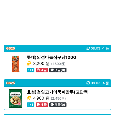
GS25
08.03
식품
롯데)의성마늘직꾸닭100G
3,200 원
(1,600원)
1+1
개꿀
댓글(0)
GS25
08.03
식품
효성)청양고기어묵피만두(고단백
4,900 원
(2,450원)
1+1
개꿀
댓글(0)