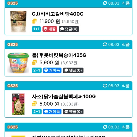
GS25
08.03
식품
CJ)비비고갈비탕400G
11,900 원
(5,950원)
1+1
개꿀
댓글(0)
GS25
08.03
식품
돌)후룻버킷복숭아425G
5,900 원
(3,933원)
2+1
개이득
댓글(0)
GS25
08.03
식품
사조)닭가슴살블랙페퍼100G
5,000 원
(3,333원)
2+1
개이득
댓글(0)
GS25
08.03
식품