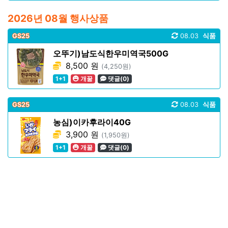
2026년 08월 행사상품
GS25
08.03
식품
오뚜기)남도식한우미역국500G
8,500 원
(4,250원)
1+1
개꿀
댓글(0)
GS25
08.03
식품
농심)이카후라이40G
3,900 원
(1,950원)
1+1
개꿀
댓글(0)