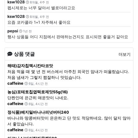
ksw1028
8개월, 4주 전
펩시제로는 너무 달아서 별로더라고요
ksw1028
8개월, 4주 전
요즘 코카콜라 1+1 자주해서 좋아요
pepsi
1년 전
행사 상품들 어디 지점에서 판매하는건지도 표시되면 좋을거 같아요
상품 댓글
더보기
해태)감자칩멕시칸타코맛
처음 먹을 때 몇 년 전 버스에서 마주친 외국인 암내가 떠올랐습니다.
처음 냄새가 그렇지 짭잘하니 맛있습니다.
caffeine
6일, 4시간 전
농심)포테토칩엽떡로제맛55g(16)
단짠인데 은근히 매운맛이 나네요.
caffeine
6일, 4시간 전
정식품)베지밀바나나피넛버터240
바나나와 땅콩버터맛이 은은하고 단 맛도 적당하네요. 많이 달지 않아
서 좋았습니다.
caffeine
6일, 4시간 전