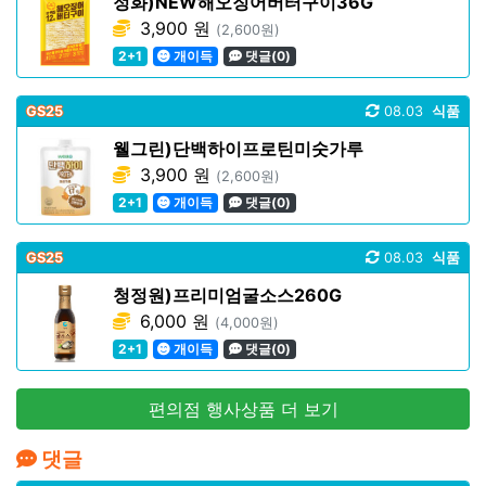
정화)NEW해오징어버터구이36G
3,900 원
(2,600원)
2+1
개이득
댓글(0)
GS25
08.03
식품
웰그린)단백하이프로틴미숫가루
3,900 원
(2,600원)
2+1
개이득
댓글(0)
GS25
08.03
식품
청정원)프리미엄굴소스260G
6,000 원
(4,000원)
2+1
개이득
댓글(0)
편의점 행사상품 더 보기
댓글