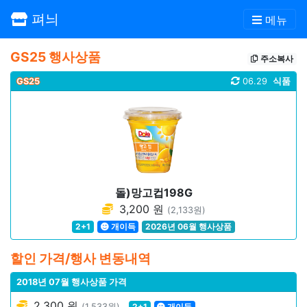
펴늬
메뉴
GS25 행사상품
주소복사
GS25
06.29
식품
돌)망고컵198G
3,200 원
(2,133원)
2+1
개이득
2026년 06월 행사상품
할인 가격/행사 변동내역
2018년 07월 행사상품 가격
2,300 원
(1,533원)
2+1
개이득