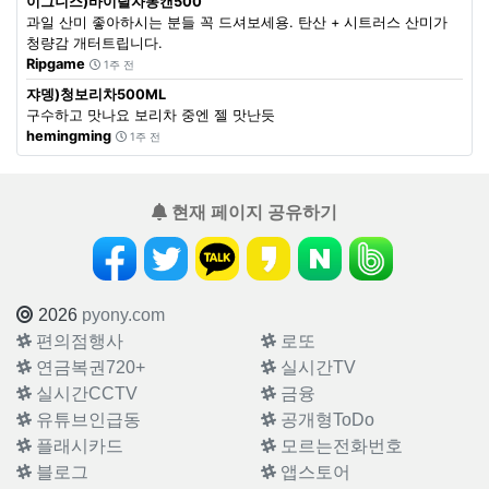
이그니스)바이탈자몽캔500
과일 산미 좋아하시는 분들 꼭 드셔보세용. 탄산 + 시트러스 산미가
청량감 개터트립니다.
Ripgame
1주 전
쟈뎅)청보리차500ML
구수하고 맛나요 보리차 중엔 젤 맛난듯
hemingming
1주 전
현재 페이지 공유하기
2026
pyony.com
편의점행사
로또
연금복권720+
실시간TV
실시간CCTV
금융
유튜브인급동
공개형ToDo
플래시카드
모르는전화번호
블로그
앱스토어