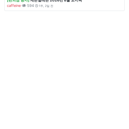
[편의점 행사]
세븐일레븐 2026년 8월 도시락
caffeine
594
1주, 2일 전