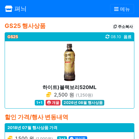
펴늬
메뉴
GS25 행사상품
주소복사
GS25
08.10
음료
하이트)블랙보리520ML
2,500 원
(1,250원)
1+1
개꿀
2026년 08월 행사상품
할인 가격/행사 변동내역
2018년 07월 행사상품 가격
1,500 원
(1,000원)
2+1
개이득