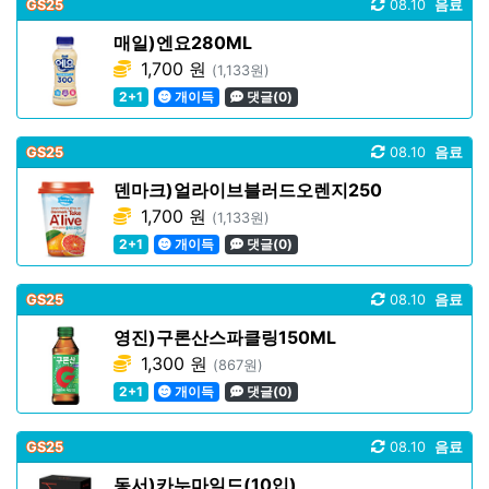
GS25
08.10
음료
매일)엔요280ML
1,700 원
(1,133원)
2+1
개이득
댓글(0)
GS25
08.10
음료
덴마크)얼라이브블러드오렌지250
1,700 원
(1,133원)
2+1
개이득
댓글(0)
GS25
08.10
음료
영진)구론산스파클링150ML
1,300 원
(867원)
2+1
개이득
댓글(0)
GS25
08.10
음료
동서)카누마일드(10입)