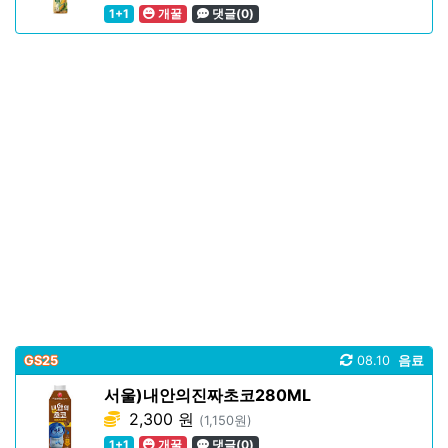
1+1
개꿀
댓글(0)
GS25
08.10
음료
서울)내안의진짜초코280ML
2,300 원
(1,150원)
1+1
개꿀
댓글(0)