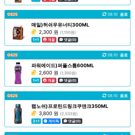
GS25
08.10
음료
매일)허쉬우유너티300ML
2,300 원
(1,150원)
1+1
개꿀
댓글(0)
GS25
08.10
음료
파워에이드)퍼플스톰600ML
2,600 원
(1,300원)
1+1
개꿀
댓글(0)
GS25
08.10
음료
랩노쉬)프로틴드링크쿠앤크350ML
3,800 원
(2,533원)
2+1
개이득
댓글(0)