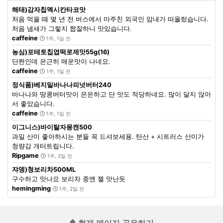
해태)감자칩멕시칸타코맛
처음 먹을 때 몇 년 전 버스에서 마주친 외국인 암내가 떠올랐습니다.
처음 냄새가 그렇지 짭잘하니 맛있습니다.
caffeine
1주, 1일 전
농심)포테토칩엽떡로제맛55g(16)
단짠인데 은근히 매운맛이 나네요.
caffeine
1주, 1일 전
정식품)베지밀바나나피넛버터240
바나나와 땅콩버터맛이 은은하고 단 맛도 적당하네요. 많이 달지 않아
서 좋았습니다.
caffeine
1주, 1일 전
이그니스)바이탈자몽캔500
과일 산미 좋아하시는 분들 꼭 드셔보세용. 탄산 + 시트러스 산미가
청량감 개터트립니다.
Ripgame
1주, 2일 전
쟈뎅)청보리차500ML
구수하고 맛나요 보리차 중엔 젤 맛난듯
hemingming
1주, 2일 전