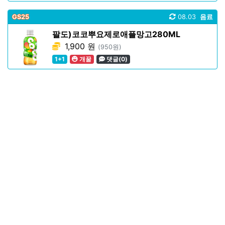
GS25
08.03
음료
팔도)코코뿌요제로애플망고280ML
1,900 원
(950원)
1+1
개꿀
댓글(0)