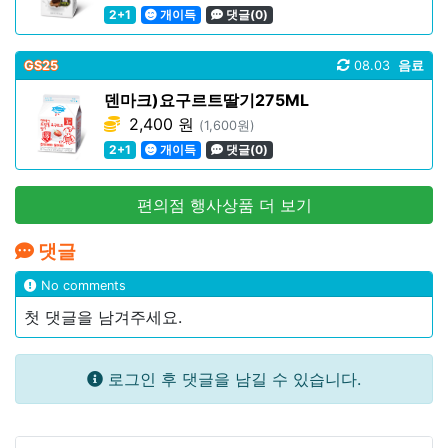
2+1
개이득
댓글(0)
GS25
08.03
음료
덴마크)요구르트딸기275ML
2,400 원
(1,600원)
2+1
개이득
댓글(0)
편의점 행사상품 더 보기
댓글
No comments
첫 댓글을 남겨주세요.
로그인 후 댓글을 남길 수 있습니다.