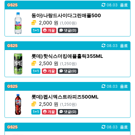
GS25
08.03
음료
동아)나랑드사이다그린애플500
2,000 원
(1,000원)
1+1
개꿀
댓글(0)
GS25
08.03
음료
롯데)핫식스더킹애플홀릭355ML
2,500 원
(1,250원)
1+1
개꿀
댓글(0)
GS25
08.03
음료
롯데)펩시엑스트라피즈500ML
2,500 원
(1,250원)
1+1
개꿀
댓글(0)
GS25
08.03
음료