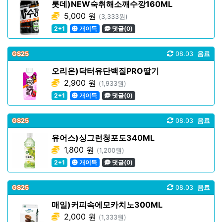
롯데)NEW숙취해소깨수깡160ML
5,000 원
(3,333원)
2+1
개이득
댓글(0)
GS25
08.03
음료
오리온)닥터유단백질PRO딸기
2,900 원
(1,933원)
2+1
개이득
댓글(0)
GS25
08.03
음료
유어스)싱그런청포도340ML
1,800 원
(1,200원)
2+1
개이득
댓글(0)
GS25
08.03
음료
매일)커피속에모카치노300ML
2,000 원
(1,333원)