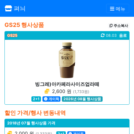
펴늬
메뉴
GS25 행사상품
주소복사
GS25
08.03
음료
빙그레)아카페라사이즈업라떼
2,600 원
(1,733원)
2+1
개이득
2026년 08월 행사상품
할인 가격/행사 변동내역
2018년 07월 행사상품 가격
2,000 원
(1,333원)
2+1
개이득