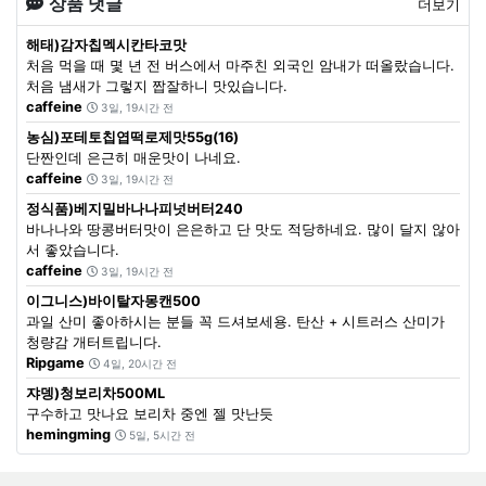
상품 댓글
더보기
해태)감자칩멕시칸타코맛
처음 먹을 때 몇 년 전 버스에서 마주친 외국인 암내가 떠올랐습니다.
처음 냄새가 그렇지 짭잘하니 맛있습니다.
caffeine
3일, 19시간 전
농심)포테토칩엽떡로제맛55g(16)
단짠인데 은근히 매운맛이 나네요.
caffeine
3일, 19시간 전
정식품)베지밀바나나피넛버터240
바나나와 땅콩버터맛이 은은하고 단 맛도 적당하네요. 많이 달지 않아
서 좋았습니다.
caffeine
3일, 19시간 전
이그니스)바이탈자몽캔500
과일 산미 좋아하시는 분들 꼭 드셔보세용. 탄산 + 시트러스 산미가
청량감 개터트립니다.
Ripgame
4일, 20시간 전
쟈뎅)청보리차500ML
구수하고 맛나요 보리차 중엔 젤 맛난듯
hemingming
5일, 5시간 전