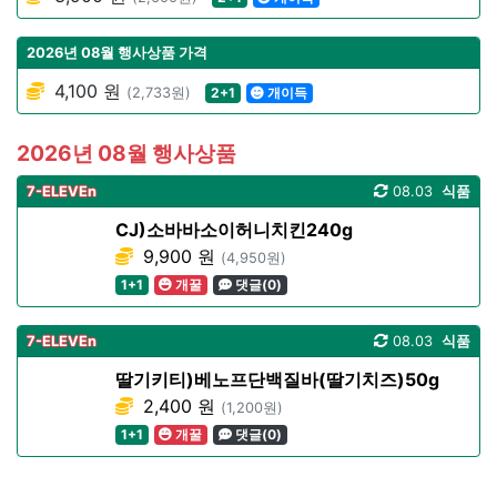
2026년 08월 행사상품 가격
4,100 원
(2,733원)
2+1
개이득
2026년 08월 행사상품
7-ELEVEn
08.03
식품
CJ)소바바소이허니치킨240g
9,900 원
(4,950원)
1+1
개꿀
댓글(0)
7-ELEVEn
08.03
식품
딸기키티)베노프단백질바(딸기치즈)50g
2,400 원
(1,200원)
1+1
개꿀
댓글(0)