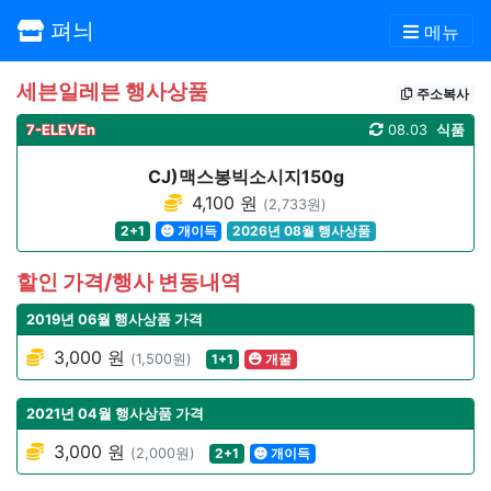
펴늬
메뉴
세븐일레븐 행사상품
주소복사
7-ELEVEn
08.03
식품
CJ)맥스봉빅소시지150g
4,100 원
(2,733원)
2+1
개이득
2026년 08월 행사상품
할인 가격/행사 변동내역
2019년 06월 행사상품 가격
3,000 원
(1,500원)
1+1
개꿀
2021년 04월 행사상품 가격
3,000 원
(2,000원)
2+1
개이득