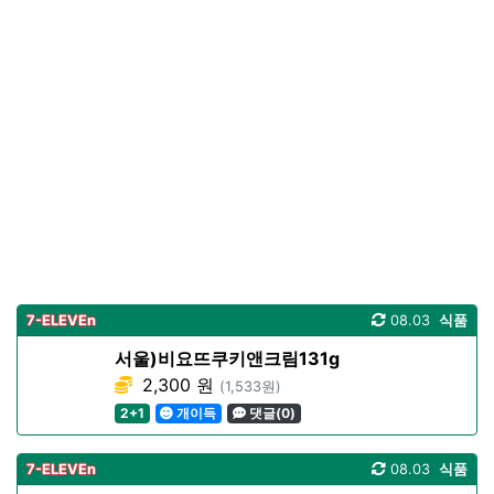
7-ELEVEn
08.03
식품
서울)비요뜨쿠키앤크림131g
2,300 원
(1,533원)
2+1
개이득
댓글(0)
7-ELEVEn
08.03
식품