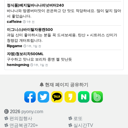
정식품)베지밀바나나피넛버터240
바나나와 땅콩버터맛이 은은하고 단 맛도 적당하네요. 많이 달지 않아
서 좋았습니다.
caffeine
1주 전
이그니스)바이탈자몽캔500
과일 산미 좋아하시는 분들 꼭 드셔보세용. 탄산 + 시트러스 산미가
청량감 개터트립니다.
Ripgame
1주, 1일 전
쟈뎅)청보리차500ML
구수하고 맛나요 보리차 중엔 젤 맛난듯
hemingming
1주, 1일 전
현재 페이지 공유하기
2026
pyony.com
편의점행사
로또
연금복권720+
실시간TV