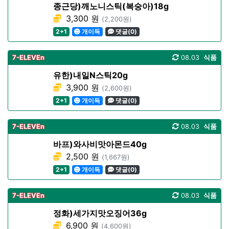
종근당)깨노니스틱(복숭아)18g
3,300 원
(2,200원)
2+1
개이득
댓글(0)
7-ELEVEn
08.03
식품
유한)내일N스틱20g
3,900 원
(2,600원)
2+1
개이득
댓글(0)
7-ELEVEn
08.03
식품
바프)와사비맛아몬드40g
2,500 원
(1,667원)
2+1
개이득
댓글(0)
7-ELEVEn
08.03
식품
정화)세가지맛오징어36g
6,900 원
(4,600원)