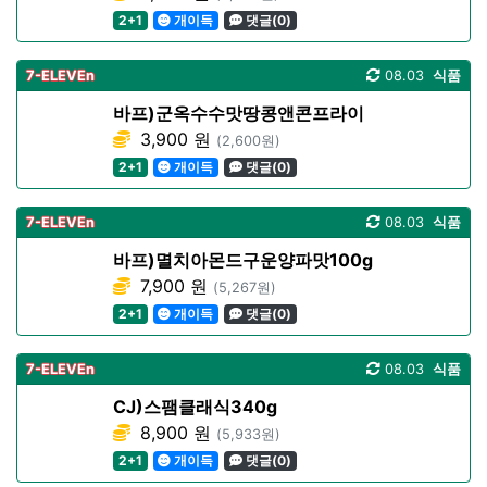
2+1
개이득
댓글(0)
7-ELEVEn
08.03
식품
바프)군옥수수맛땅콩앤콘프라이
3,900 원
(2,600원)
2+1
개이득
댓글(0)
7-ELEVEn
08.03
식품
바프)멸치아몬드구운양파맛100g
7,900 원
(5,267원)
2+1
개이득
댓글(0)
7-ELEVEn
08.03
식품
CJ)스팸클래식340g
8,900 원
(5,933원)
2+1
개이득
댓글(0)