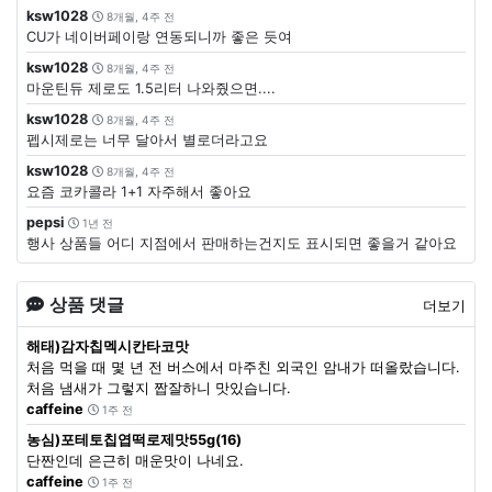
ksw1028
8개월, 4주 전
CU가 네이버페이랑 연동되니까 좋은 듯여
ksw1028
8개월, 4주 전
마운틴듀 제로도 1.5리터 나와줬으면....
ksw1028
8개월, 4주 전
펩시제로는 너무 달아서 별로더라고요
ksw1028
8개월, 4주 전
요즘 코카콜라 1+1 자주해서 좋아요
pepsi
1년 전
행사 상품들 어디 지점에서 판매하는건지도 표시되면 좋을거 같아요
상품 댓글
더보기
해태)감자칩멕시칸타코맛
처음 먹을 때 몇 년 전 버스에서 마주친 외국인 암내가 떠올랐습니다.
처음 냄새가 그렇지 짭잘하니 맛있습니다.
caffeine
1주 전
농심)포테토칩엽떡로제맛55g(16)
단짠인데 은근히 매운맛이 나네요.
caffeine
1주 전