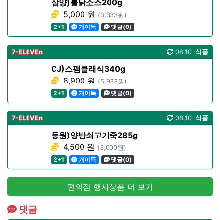
삼양)불닭소스200g
5,000 원
(3,333원)
2+1
개이득
댓글(0)
7-ELEVEn
08.10
식품
CJ)스팸클래식340g
8,900 원
(5,933원)
2+1
개이득
댓글(0)
7-ELEVEn
08.10
식품
동원)양반쇠고기죽285g
4,500 원
(3,000원)
2+1
개이득
댓글(0)
편의점 행사상품 더 보기
댓글