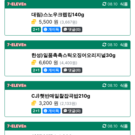
7-ELEVEn
08.10
식품
대림)스노우크랩킹140g
5,500 원
(3,667원)
2+1
개이득
댓글(0)
7-ELEVEn
08.10
식품
한성)일품촉촉스틱오징어오리지널30g
6,600 원
(4,400원)
2+1
개이득
댓글(0)
7-ELEVEn
08.10
식품
CJ)햇반매일찰잡곡밥210g
3,200 원
(2,133원)
2+1
개이득
댓글(0)
7-ELEVEn
08.10
식품