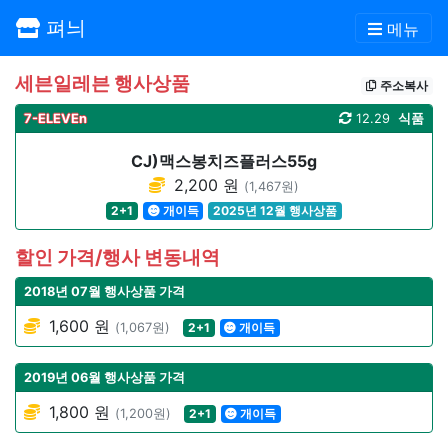
펴늬
메뉴
세븐일레븐 행사상품
주소복사
7-ELEVEn
12.29
식품
CJ)맥스봉치즈플러스55g
2,200 원
(1,467원)
2+1
개이득
2025년 12월 행사상품
할인 가격/행사 변동내역
2018년 07월 행사상품 가격
1,600 원
(1,067원)
2+1
개이득
2019년 06월 행사상품 가격
1,800 원
(1,200원)
2+1
개이득