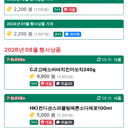
2,200 원
(1,100원)
1+1
개꿀
2024년 01월 행사상품 가격
2,200 원
(1,467원)
2+1
개이득
2026년 08월 행사상품
7-ELEVEn
08.10
식품
CJ)고메소바바치킨마쏘킥240g
9,900 원
(4,950원)
1+1
개꿀
댓글(0)
7-ELEVEn
08.10
식품
HK)컨디션스파클링메론소다제로100ml
5,000 원
(2,500원)
1+1
개꿀
댓글(0)