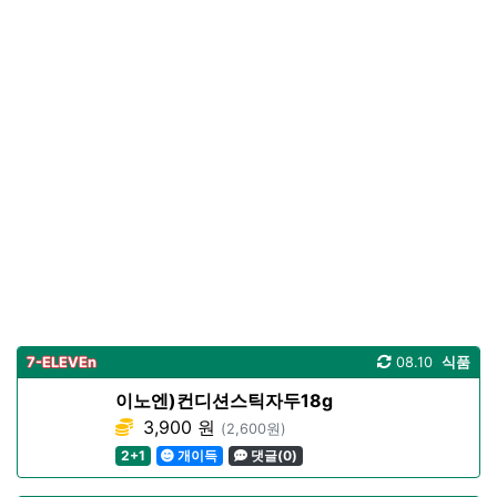
7-ELEVEn
08.10
식품
이노엔)컨디션스틱자두18g
3,900 원
(2,600원)
2+1
개이득
댓글(0)