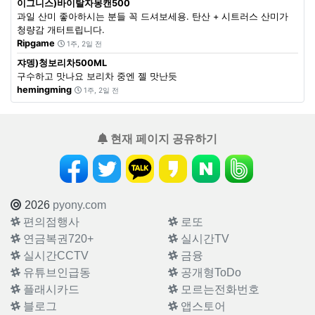
이그니스)바이탈자몽캔500
과일 산미 좋아하시는 분들 꼭 드셔보세용. 탄산 + 시트러스 산미가
청량감 개터트립니다.
Ripgame
1주, 2일 전
쟈뎅)청보리차500ML
구수하고 맛나요 보리차 중엔 젤 맛난듯
hemingming
1주, 2일 전
현재 페이지 공유하기
2026
pyony.com
편의점행사
로또
연금복권720+
실시간TV
실시간CCTV
금융
유튜브인급동
공개형ToDo
플래시카드
모르는전화번호
블로그
앱스토어