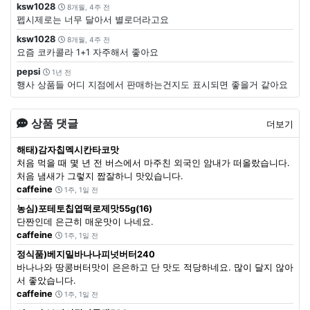
ksw1028
8개월, 4주 전
펩시제로는 너무 달아서 별로더라고요
ksw1028
8개월, 4주 전
요즘 코카콜라 1+1 자주해서 좋아요
pepsi
1년 전
행사 상품들 어디 지점에서 판매하는건지도 표시되면 좋을거 같아요
상품 댓글
더보기
해태)감자칩멕시칸타코맛
처음 먹을 때 몇 년 전 버스에서 마주친 외국인 암내가 떠올랐습니다.
처음 냄새가 그렇지 짭잘하니 맛있습니다.
caffeine
1주, 1일 전
농심)포테토칩엽떡로제맛55g(16)
단짠인데 은근히 매운맛이 나네요.
caffeine
1주, 1일 전
정식품)베지밀바나나피넛버터240
바나나와 땅콩버터맛이 은은하고 단 맛도 적당하네요. 많이 달지 않아
서 좋았습니다.
caffeine
1주, 1일 전