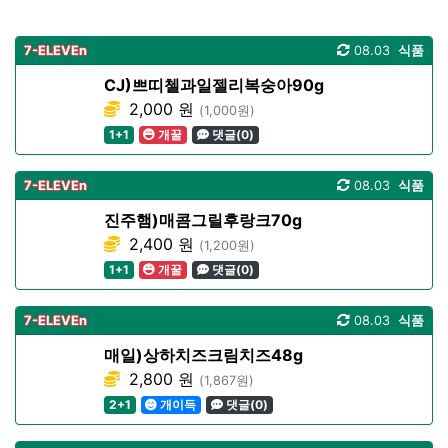
7-ELEVEn
08.03
식품
CJ)쁘띠첼과일젤리복숭아90g
2,000 원
(1,000원)
1+1
개꿀
댓글(0)
7-ELEVEn
08.03
식품
진주햄)매콤그릴후랑크70g
2,400 원
(1,200원)
1+1
개꿀
댓글(0)
7-ELEVEn
08.03
식품
매일)상하치즈크림치즈48g
2,800 원
(1,867원)
2+1
개이득
댓글(0)