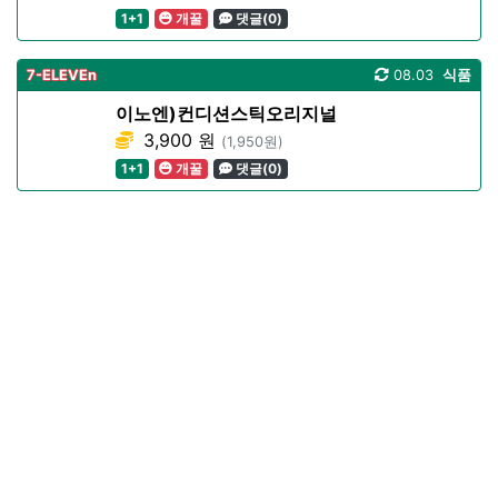
1+1
개꿀
댓글(0)
7-ELEVEn
08.03
식품
이노엔)컨디션스틱오리지널
3,900 원
(1,950원)
1+1
개꿀
댓글(0)