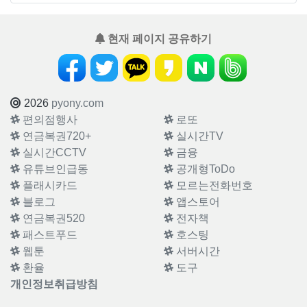
현재 페이지 공유하기
2026
pyony.com
편의점행사
로또
연금복권720+
실시간TV
실시간CCTV
금융
유튜브인급동
공개형ToDo
플래시카드
모르는전화번호
블로그
앱스토어
연금복권520
전자책
패스트푸드
호스팅
웹툰
서버시간
환율
도구
개인정보취급방침