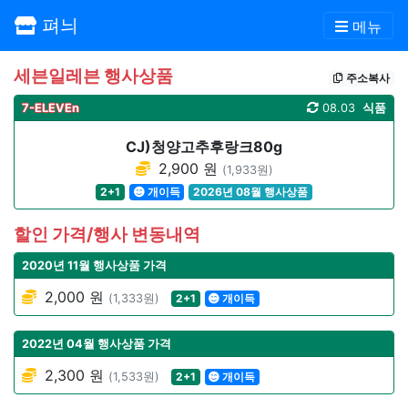
펴늬
메뉴
세븐일레븐 행사상품
주소복사
7-ELEVEn
08.03
식품
CJ)청양고추후랑크80g
2,900 원
(1,933원)
2+1
개이득
2026년 08월 행사상품
할인 가격/행사 변동내역
2020년 11월 행사상품 가격
2,000 원
(1,333원)
2+1
개이득
2022년 04월 행사상품 가격
2,300 원
(1,533원)
2+1
개이득