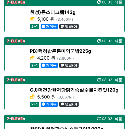
7-ELEVEn
08.03
식품
한성)몬스터크랩142g
5,100 원
(3,400원)
2+1
개이득
댓글(0)
7-ELEVEn
08.03
식품
PB)럭히밥든든미역꾹밥225g
4,200 원
(2,800원)
2+1
개이득
댓글(0)
7-ELEVEn
08.03
식품
CJ)더건강한저당닭가슴살숯불치킨맛120g
5,500 원
(3,667원)
2+1
개이득
댓글(0)
7-ELEVEn
08.03
식품
하림)직화닭가슴살소금구이맛100g