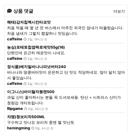
상품 댓글
더보기
해태)감자칩멕시칸타코맛
처음 먹을 때 몇 년 전 버스에서 마주친 외국인 암내가 떠올랐습니다.
처음 냄새가 그렇지 짭잘하니 맛있습니다.
caffeine
3일, 19시간 전
농심)포테토칩엽떡로제맛55g(16)
단짠인데 은근히 매운맛이 나네요.
caffeine
3일, 19시간 전
정식품)베지밀바나나피넛버터240
바나나와 땅콩버터맛이 은은하고 단 맛도 적당하네요. 많이 달지 않아
서 좋았습니다.
caffeine
3일, 19시간 전
이그니스)바이탈자몽캔500
과일 산미 좋아하시는 분들 꼭 드셔보세용. 탄산 + 시트러스 산미가
청량감 개터트립니다.
Ripgame
4일, 20시간 전
쟈뎅)청보리차500ML
구수하고 맛나요 보리차 중엔 젤 맛난듯
hemingming
5일, 4시간 전