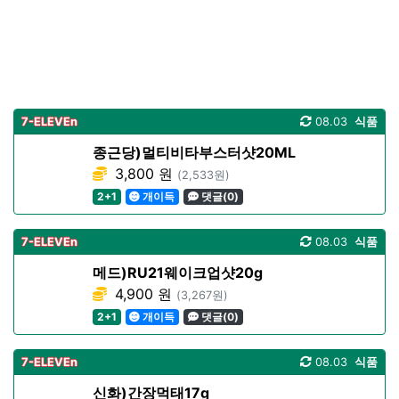
7-ELEVEn
08.03
식품
종근당)멀티비타부스터샷20ML
3,800 원
(2,533원)
2+1
개이득
댓글(0)
7-ELEVEn
08.03
식품
메드)RU21웨이크업샷20g
4,900 원
(3,267원)
2+1
개이득
댓글(0)
7-ELEVEn
08.03
식품
신화)간장먹태17g