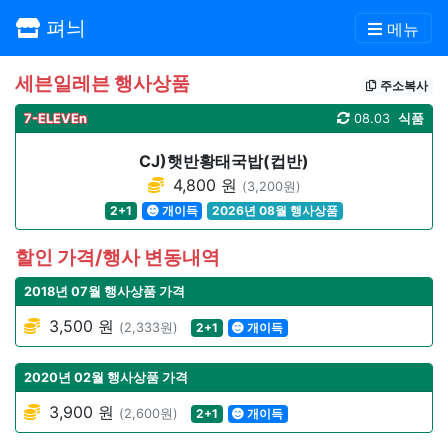
펴늬
메뉴
세븐일레븐 행사상품
주소복사
7-ELEVEn
08.03
식품
CJ)햇반황태국밥(컵반)
4,800 원
(3,200원)
2+1
개이득
2026년 08월 행사상품
할인 가격/행사 변동내역
2018년 07월 행사상품 가격
3,500 원
(2,333원)
2+1
개이득
2020년 02월 행사상품 가격
3,900 원
(2,600원)
2+1
개이득