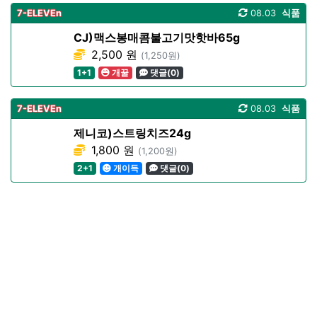
7-ELEVEn
08.03
식품
CJ)맥스봉매콤불고기맛핫바65g
2,500 원
(1,250원)
1+1
개꿀
댓글(0)
7-ELEVEn
08.03
식품
제니코)스트링치즈24g
1,800 원
(1,200원)
2+1
개이득
댓글(0)