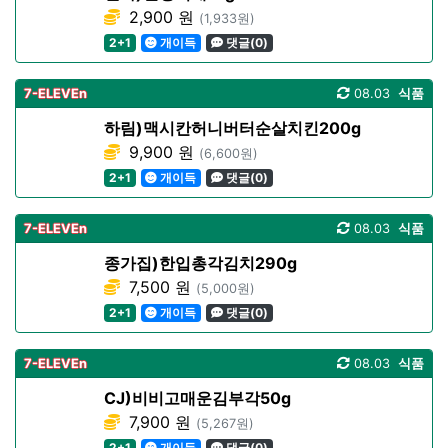
2,900 원
(1,933원)
2+1
개이득
댓글(0)
7-ELEVEn
08.03
식품
하림)맥시칸허니버터순살치킨200g
9,900 원
(6,600원)
2+1
개이득
댓글(0)
7-ELEVEn
08.03
식품
종가집)한입총각김치290g
7,500 원
(5,000원)
2+1
개이득
댓글(0)
7-ELEVEn
08.03
식품
CJ)비비고매운김부각50g
7,900 원
(5,267원)
2+1
개이득
댓글(0)