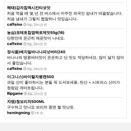
해태)감자칩멕시칸타코맛
처음 먹을 때 몇 년 전 버스에서 마주친 외국인 암내가 떠올랐습니다.
처음 냄새가 그렇지 짭잘하니 맛있습니다.
caffeine
5일, 20시간 전
농심)포테토칩엽떡로제맛55g(16)
단짠인데 은근히 매운맛이 나네요.
caffeine
5일, 20시간 전
정식품)베지밀바나나피넛버터240
바나나와 땅콩버터맛이 은은하고 단 맛도 적당하네요. 많이 달지 않아
서 좋았습니다.
caffeine
5일, 20시간 전
이그니스)바이탈자몽캔500
과일 산미 좋아하시는 분들 꼭 드셔보세용. 탄산 + 시트러스 산미가
청량감 개터트립니다.
Ripgame
6일, 21시간 전
쟈뎅)청보리차500ML
구수하고 맛나요 보리차 중엔 젤 맛난듯
hemingming
1주 전