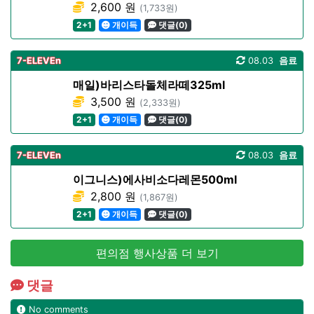
2,600 원
(1,733원)
2+1
개이득
댓글(0)
7-ELEVEn
08.03
음료
매일)바리스타돌체라떼325ml
3,500 원
(2,333원)
2+1
개이득
댓글(0)
7-ELEVEn
08.03
음료
이그니스)에사비소다레몬500ml
2,800 원
(1,867원)
2+1
개이득
댓글(0)
편의점 행사상품 더 보기
댓글
No comments