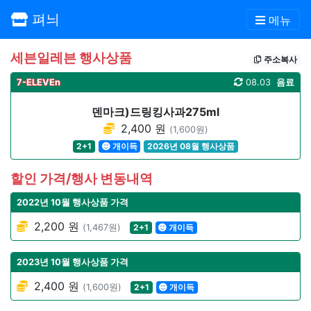
펴늬
메뉴
세븐일레븐 행사상품
주소복사
7-ELEVEn
08.03
음료
덴마크)드링킹사과275ml
2,400 원
(1,600원)
2+1
개이득
2026년 08월 행사상품
할인 가격/행사 변동내역
2022년 10월 행사상품 가격
2,200 원
(1,467원)
2+1
개이득
2023년 10월 행사상품 가격
2,400 원
(1,600원)
2+1
개이득