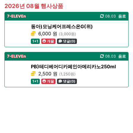
2026년 08월 행사상품
7-ELEVEn
08.03
음료
동아)모닝케어프레스온G(위)
6,000 원
(3,000원)
1+1
개꿀
댓글(0)
7-ELEVEn
08.03
음료
PB)테디베어디카페인아메리카노250ml
2,500 원
(1,250원)
1+1
개꿀
댓글(0)