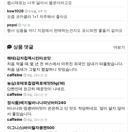
펩시제로는 너무 달아서 별로더라고요
ksw1028
8개월, 4주 전
요즘 코카콜라 1+1 자주해서 좋아요
pepsi
1년 전
행사 상품들 어디 지점에서 판매하는건지도 표시되면 좋을거 같아요
상품 댓글
더보기
해태)감자칩멕시칸타코맛
처음 먹을 때 몇 년 전 버스에서 마주친 외국인 암내가 떠올랐습니다.
처음 냄새가 그렇지 짭잘하니 맛있습니다.
caffeine
6일, 23시간 전
농심)포테토칩엽떡로제맛55g(16)
단짠인데 은근히 매운맛이 나네요.
caffeine
6일, 23시간 전
정식품)베지밀바나나피넛버터240
바나나와 땅콩버터맛이 은은하고 단 맛도 적당하네요. 많이 달지 않아
서 좋았습니다.
caffeine
6일, 23시간 전
이그니스)바이탈자몽캔500