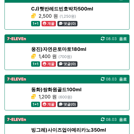
CJ)햇반레드빈호박차500ml
2,500 원
(1,250원)
1+1
개꿀
댓글(0)
7-ELEVEn
08.03
음료
웅진)자연은토마토180ml
1,400 원
(700원)
1+1
개꿀
댓글(0)
7-ELEVEn
08.03
음료
동화)쌍화원골드100ml
1,200 원
(600원)
1+1
개꿀
댓글(0)
7-ELEVEn
08.03
음료
빙그레)사이즈업아메리카노350ml