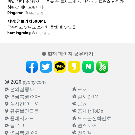
과일 산미 좋아하시는 분들 꼭 드셔보세용. 탄산 + 시트러스 산미가
청량감 개터트립니다.
Ripgame
1주, 1일 전
쟈뎅)청보리차500ML
구수하고 맛나요 보리차 중엔 젤 맛난듯
hemingming
1주, 1일 전
현재 페이지 공유하기
2026
pyony.com
편의점행사
로또
연금복권720+
실시간TV
실시간CCTV
금융
유튜브인급동
공개형ToDo
플래시카드
모르는전화번호
블로그
앱스토어
연금복권520
전자책