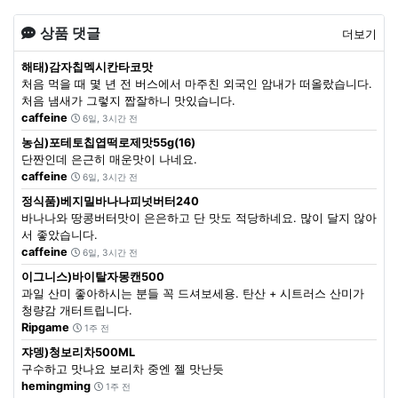
상품 댓글
더보기
해태)감자칩멕시칸타코맛
처음 먹을 때 몇 년 전 버스에서 마주친 외국인 암내가 떠올랐습니다.
처음 냄새가 그렇지 짭잘하니 맛있습니다.
caffeine
6일, 3시간 전
농심)포테토칩엽떡로제맛55g(16)
단짠인데 은근히 매운맛이 나네요.
caffeine
6일, 3시간 전
정식품)베지밀바나나피넛버터240
바나나와 땅콩버터맛이 은은하고 단 맛도 적당하네요. 많이 달지 않아
서 좋았습니다.
caffeine
6일, 3시간 전
이그니스)바이탈자몽캔500
과일 산미 좋아하시는 분들 꼭 드셔보세용. 탄산 + 시트러스 산미가
청량감 개터트립니다.
Ripgame
1주 전
쟈뎅)청보리차500ML
구수하고 맛나요 보리차 중엔 젤 맛난듯
hemingming
1주 전