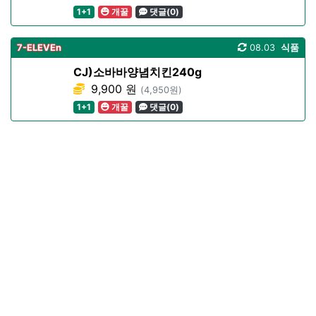
1+1
개꿀
댓글(0)
7-ELEVEn
08.03
식품
CJ)소바바양념치킨240g
9,900 원
(4,950원)
1+1
개꿀
댓글(0)