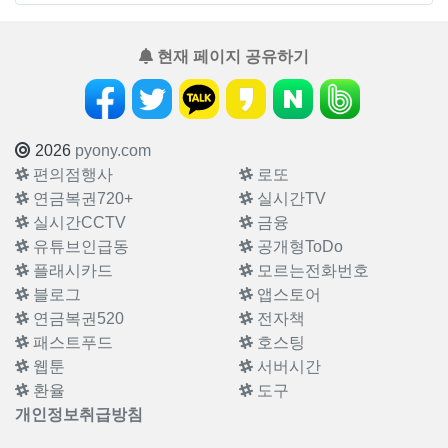
현재 페이지 공유하기
2026
pyony.com
편의점행사
로또
연금복권720+
실시간TV
실시간CCTV
금융
유튜브인급동
공개형ToDo
플래시카드
모르는전화번호
블로그
앱스토어
연금복권520
전자책
패스트푸드
호스팅
웹툰
서버시간
환율
도구
개인정보취급방침