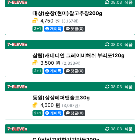
7-ELEVEn
08.03
식품
대상)순창(현미)찰고추장200g
4,750 원
(3,167원)
2+1
개이득
댓글(0)
7-ELEVEn
08.03
식품
삼립)캐네디언 그레이비해쉬 부리또120g
3,500 원
(2,333원)
2+1
개이득
댓글(0)
7-ELEVEn
08.03
식품
동원)상상페퍼앤솔트30g
4,600 원
(3,067원)
2+1
개이득
댓글(0)
7-ELEVEn
08.03
식품
CJ)비비고진한김치만두200g