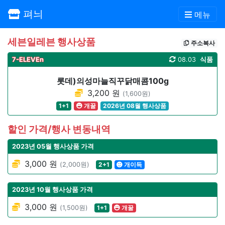
펴늬
메뉴
세븐일레븐 행사상품
주소복사
7-ELEVEn
08.03
식품
롯데)의성마늘직꾸닭매콤100g
3,200 원
(1,600원)
1+1
개꿀
2026년 08월 행사상품
할인 가격/행사 변동내역
2023년 05월 행사상품 가격
3,000 원
(2,000원)
2+1
개이득
2023년 10월 행사상품 가격
3,000 원
(1,500원)
1+1
개꿀