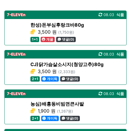
7-ELEVEn
08.03
식품
한성)돈부심후랑크바80g
3,500 원
(1,750원)
1+1
개꿀
댓글(0)
7-ELEVEn
08.03
식품
CJ)닭가슴살소시지(청양고추)80g
3,500 원
(2,333원)
2+1
개이득
댓글(0)
7-ELEVEn
08.03
식품
농심)배홍동비빔면큰사발
1,900 원
(1,267원)
2+1
개이득
댓글(0)