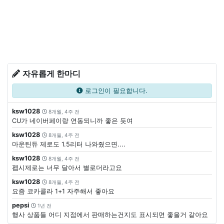
자유롭게 한마디
로그인이 필요합니다.
ksw1028
8개월, 4주 전
CU가 네이버페이랑 연동되니까 좋은 듯여
ksw1028
8개월, 4주 전
마운틴듀 제로도 1.5리터 나와줬으면....
ksw1028
8개월, 4주 전
펩시제로는 너무 달아서 별로더라고요
ksw1028
8개월, 4주 전
요즘 코카콜라 1+1 자주해서 좋아요
pepsi
1년 전
행사 상품들 어디 지점에서 판매하는건지도 표시되면 좋을거 같아요