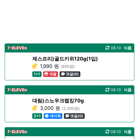
7-ELEVEn
08.10
식품
제스프리)골드키위120g(1입)
1,990 원
(995원)
1+1
개꿀
댓글(0)
7-ELEVEn
08.10
식품
대림)스노우크랩킹70g
3,000 원
(2,000원)
2+1
개이득
댓글(0)
7-ELEVEn
08.10
식품