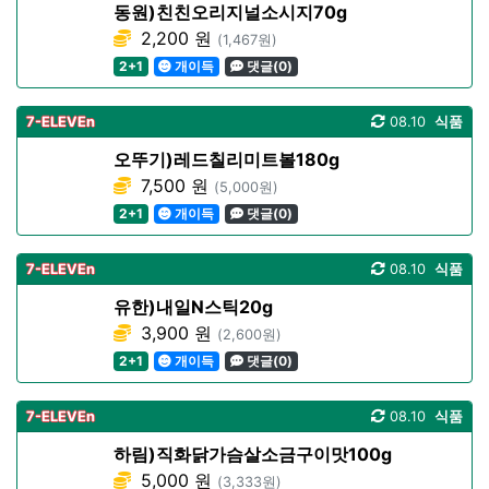
동원)친친오리지널소시지70g
2,200 원
(1,467원)
2+1
개이득
댓글(0)
7-ELEVEn
08.10
식품
오뚜기)레드칠리미트볼180g
7,500 원
(5,000원)
2+1
개이득
댓글(0)
7-ELEVEn
08.10
식품
유한)내일N스틱20g
3,900 원
(2,600원)
2+1
개이득
댓글(0)
7-ELEVEn
08.10
식품
하림)직화닭가슴살소금구이맛100g
5,000 원
(3,333원)