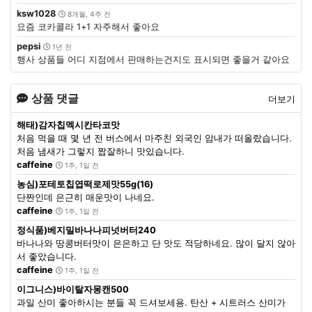
ksw1028
8개월, 4주 전
요즘 코카콜라 1+1 자주해서 좋아요
pepsi
1년 전
행사 상품들 어디 지점에서 판매하는건지도 표시되면 좋을거 같아요
상품 댓글
더보기
해태)감자칩멕시칸타코맛
처음 먹을 때 몇 년 전 버스에서 마주친 외국인 암내가 떠올랐습니다.
처음 냄새가 그렇지 짭잘하니 맛있습니다.
caffeine
1주, 1일 전
농심)포테토칩엽떡로제맛55g(16)
단짠인데 은근히 매운맛이 나네요.
caffeine
1주, 1일 전
정식품)베지밀바나나피넛버터240
바나나와 땅콩버터맛이 은은하고 단 맛도 적당하네요. 많이 달지 않아
서 좋았습니다.
caffeine
1주, 1일 전
이그니스)바이탈자몽캔500
과일 산미 좋아하시는 분들 꼭 드셔보세용. 탄산 + 시트러스 산미가