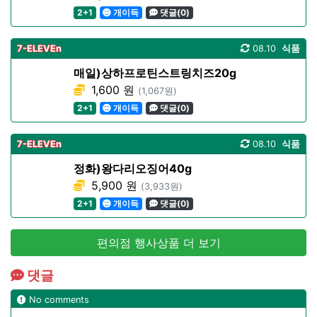
2+1
개이득
댓글(0)
7-ELEVEn
08.10
식품
매일)상하프로틴스트링치즈20g
1,600 원
(1,067원)
2+1
개이득
댓글(0)
7-ELEVEn
08.10
식품
정화)왕다리오징어40g
5,900 원
(3,933원)
2+1
개이득
댓글(0)
편의점 행사상품 더 보기
댓글
No comments