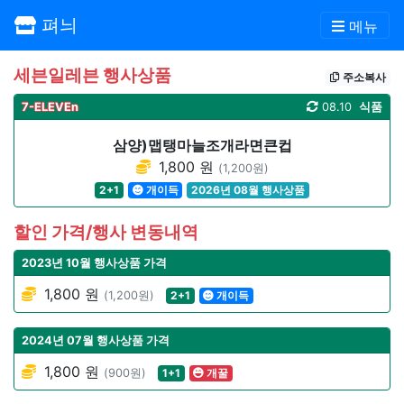
펴늬
메뉴
세븐일레븐 행사상품
주소복사
7-ELEVEn
08.10
식품
삼양)맵탱마늘조개라면큰컵
1,800 원
(1,200원)
2+1
개이득
2026년 08월 행사상품
할인 가격/행사 변동내역
2023년 10월 행사상품 가격
1,800 원
(1,200원)
2+1
개이득
2024년 07월 행사상품 가격
1,800 원
(900원)
1+1
개꿀