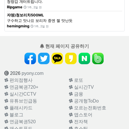
청량감 개터트립니다.
Ripgame
1주, 2일 전
쟈뎅)청보리차500ML
구수하고 맛나요 보리차 중엔 젤 맛난듯
hemingming
1주, 2일 전
현재 페이지 공유하기
2026
pyony.com
편의점행사
로또
연금복권720+
실시간TV
실시간CCTV
금융
유튜브인급동
공개형ToDo
플래시카드
모르는전화번호
블로그
앱스토어
연금복권520
전자책
패스트푸드
호스팅