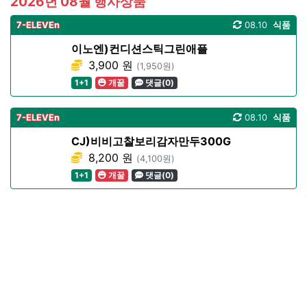
2026년 08월 행사상품
7-ELEVEn
08.10
식품
이노엔)컨디션스틱그린애플
3,900 원
(1,950원)
1+1
개꿀
댓글(0)
7-ELEVEn
08.10
식품
CJ)비비고찰보리감자만두300G
8,200 원
(4,100원)
1+1
개꿀
댓글(0)