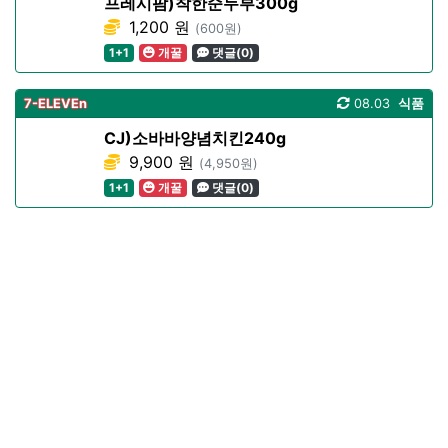
프레시팜)착한순두부300g
1,200 원
(600원)
1+1
개꿀
댓글(0)
7-ELEVEn
08.03
식품
CJ)소바바양념치킨240g
9,900 원
(4,950원)
1+1
개꿀
댓글(0)