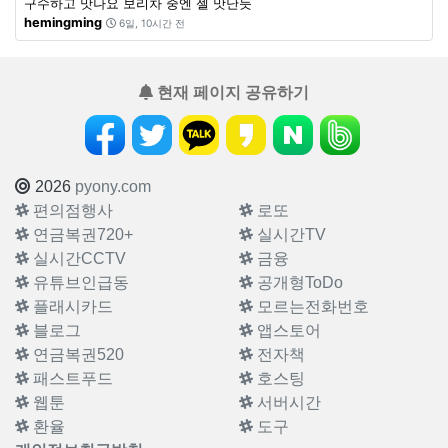
구수하고 맛나요 보리차 중엔 젤 맛난듯
hemingming
6일, 10시간 전
현재 페이지 공유하기
2026
pyony.com
편의점행사
로또
연금복권720+
실시간TV
실시간CCTV
금융
유튜브인급동
공개형ToDo
플래시카드
모르는전화번호
블로그
앱스토어
연금복권520
전자책
패스트푸드
호스팅
웹툰
서버시간
환율
도구