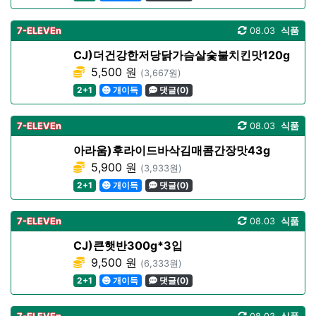
7-ELEVEn
08.03
식품
CJ)더건강한저당닭가슴살숯불치킨맛120g
5,500 원
(3,667원)
2+1
개이득
댓글(0)
7-ELEVEn
08.03
식품
아라움)후라이드바삭김매콤간장맛43g
5,900 원
(3,933원)
2+1
개이득
댓글(0)
7-ELEVEn
08.03
식품
CJ)큰햇반300g*3입
9,500 원
(6,333원)
2+1
개이득
댓글(0)