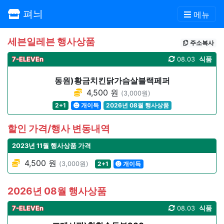
펴늬
메뉴
세븐일레븐 행사상품
주소복사
7-ELEVEn
08.03
식품
동원)황금치킨닭가슴살블랙페퍼
4,500 원
(3,000원)
2+1
개이득
2026년 08월 행사상품
할인 가격/행사 변동내역
2023년 11월 행사상품 가격
4,500 원
(3,000원)
2+1
개이득
2026년 08월 행사상품
7-ELEVEn
08.03
식품