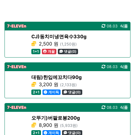
7-ELEVEn
08.03
식품
CJ)동치미냉면육수330g
2,500 원
(1,250원)
1+1
개꿀
댓글(0)
7-ELEVEn
08.03
식품
대림)한입에꼬치다90g
3,200 원
(2,133원)
2+1
개이득
댓글(0)
7-ELEVEn
08.03
식품
오뚜기)버팔로봉200g
8,900 원
(5,933원)
2+1
개이득
댓글(0)