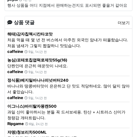
행사 상품들 어디 지점에서 판매하는건지도 표시되면 좋을거 같아요
상품 댓글
더보기
해태)감자칩멕시칸타코맛
처음 먹을 때 몇 년 전 버스에서 마주친 외국인 암내가 떠올랐습니다.
처음 냄새가 그렇지 짭잘하니 맛있습니다.
caffeine
5일, 1시간 전
농심)포테토칩엽떡로제맛55g(16)
단짠인데 은근히 매운맛이 나네요.
caffeine
5일, 1시간 전
정식품)베지밀바나나피넛버터240
바나나와 땅콩버터맛이 은은하고 단 맛도 적당하네요. 많이 달지 않아
서 좋았습니다.
caffeine
5일, 1시간 전
이그니스)바이탈자몽캔500
과일 산미 좋아하시는 분들 꼭 드셔보세용. 탄산 + 시트러스 산미가
청량감 개터트립니다.
Ripgame
6일, 2시간 전
쟈뎅)청보리차500ML