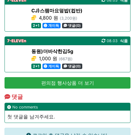
7-ELEVEn
08.03
식품
CJ)스팸마요덮밥(컵반)
4,800 원
(3,200원)
2+1
개이득
댓글(0)
7-ELEVEn
08.03
식품
동원)더바삭한김5g
1,000 원
(667원)
2+1
개이득
댓글(0)
편의점 행사상품 더 보기
댓글
No comments
첫 댓글을 남겨주세요.