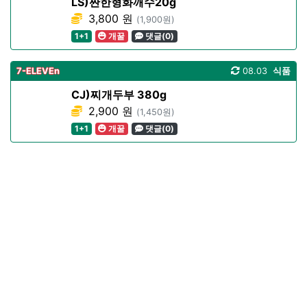
LS)짠한형화깨수20g
3,800 원
(1,900원)
1+1
개꿀
댓글(0)
7-ELEVEn
08.03
식품
CJ)찌개두부 380g
2,900 원
(1,450원)
1+1
개꿀
댓글(0)