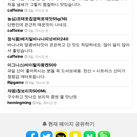
처음 냄새가 그렇지 짭잘하니 맛있습니다.
caffeine
5일, 11시간 전
농심)포테토칩엽떡로제맛55g(16)
단짠인데 은근히 매운맛이 나네요.
caffeine
5일, 11시간 전
정식품)베지밀바나나피넛버터240
바나나와 땅콩버터맛이 은은하고 단 맛도 적당하네요. 많이 달지 않아
서 좋았습니다.
caffeine
5일, 11시간 전
이그니스)바이탈자몽캔500
과일 산미 좋아하시는 분들 꼭 드셔보세용. 탄산 + 시트러스 산미가
청량감 개터트립니다.
Ripgame
6일, 12시간 전
쟈뎅)청보리차500ML
구수하고 맛나요 보리차 중엔 젤 맛난듯
hemingming
6일, 20시간 전
현재 페이지 공유하기