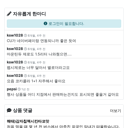
자유롭게 한마디
로그인이 필요합니다.
ksw1028
8개월, 4주 전
CU가 네이버페이랑 연동되니까 좋은 듯여
ksw1028
8개월, 4주 전
마운틴듀 제로도 1.5리터 나와줬으면....
ksw1028
8개월, 4주 전
펩시제로는 너무 달아서 별로더라고요
ksw1028
8개월, 4주 전
요즘 코카콜라 1+1 자주해서 좋아요
pepsi
1년 전
행사 상품들 어디 지점에서 판매하는건지도 표시되면 좋을거 같아요
상품 댓글
더보기
해태)감자칩멕시칸타코맛
처음 먹을 때 몇 년 전 버스에서 마주친 외국인 암내가 떠올랐습니다.