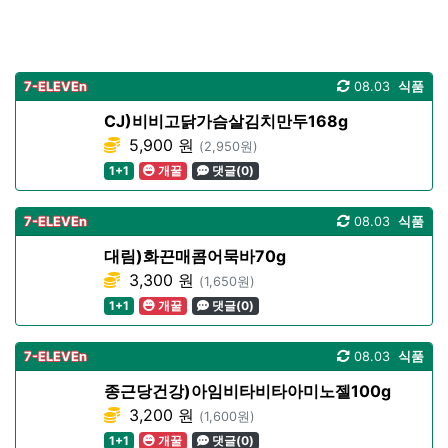
7-ELEVEn
08.03
식품
CJ)비비고닭가슴살김치만두168g
5,900 원
(2,950원)
1+1
개꿀
댓글(0)
7-ELEVEn
08.03
식품
대림)화끈매콤어묵바70g
3,300 원
(1,650원)
1+1
개꿀
댓글(0)
7-ELEVEn
08.03
식품
종근당건강)아임비타비타아미노젤100g
3,200 원
(1,600원)
1+1
개꿀
댓글(0)