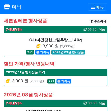
펴늬
메뉴
세븐일레븐 행사상품
주소복사
7-ELEVEn
03.25
식품
CJ)더건강한그릴후랑크140g
3,900 원
(2,600원)
2+1
개이득
2024년 03월 행사상품
할인 가격/행사 변동내역
2023년 11월 행사상품 가격
3,900 원
(2,600원)
2+1
개이득
2026년 08월 행사상품
7-ELEVEn
08.03
식품