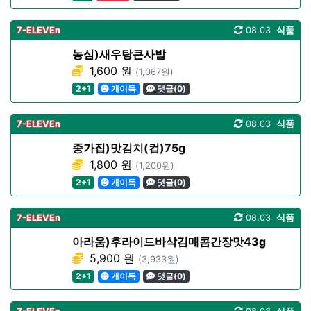
7-ELEVEn
08.03
식품
농심)새우탕큰사발
1,600 원
(1,067원)
2+1
개이득
댓글(0)
7-ELEVEn
08.03
식품
종가집)맛김치(컵)75g
1,800 원
(1,200원)
2+1
개이득
댓글(0)
7-ELEVEn
08.03
식품
아라움)후라이드바삭김매콤간장맛43g
5,900 원
(3,933원)
2+1
개이득
댓글(0)