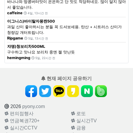
바나나와 땅콩버터맛이 은은하고 단 맛도 적당하네요. 많이 달지 않아
서 좋았습니다.
caffeine
4일, 13시간 전
이그니스)바이탈자몽캔500
과일 산미 좋아하시는 분들 꼭 드셔보세용. 탄산 + 시트러스 산미가
청량감 개터트립니다.
Ripgame
5일, 13시간 전
쟈뎅)청보리차500ML
구수하고 맛나요 보리차 중엔 젤 맛난듯
hemingming
5일, 22시간 전
현재 페이지 공유하기
2026
pyony.com
편의점행사
로또
연금복권720+
실시간TV
실시간CCTV
금융