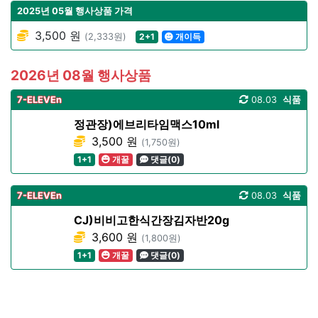
2025년 05월 행사상품 가격
3,500 원
(2,333원)
2+1
개이득
2026년 08월 행사상품
7-ELEVEn
08.03
식품
정관장)에브리타임맥스10ml
3,500 원
(1,750원)
1+1
개꿀
댓글(0)
7-ELEVEn
08.03
식품
CJ)비비고한식간장김자반20g
3,600 원
(1,800원)
1+1
개꿀
댓글(0)