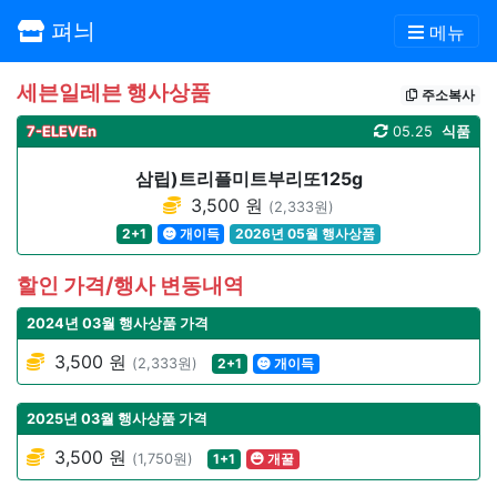
펴늬
메뉴
세븐일레븐 행사상품
주소복사
7-ELEVEn
05.25
식품
삼립)트리플미트부리또125g
3,500 원
(2,333원)
2+1
개이득
2026년 05월 행사상품
할인 가격/행사 변동내역
2024년 03월 행사상품 가격
3,500 원
(2,333원)
2+1
개이득
2025년 03월 행사상품 가격
3,500 원
(1,750원)
1+1
개꿀