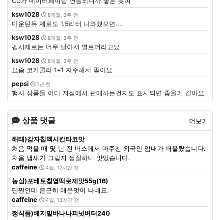
CU가 네이버페이랑 연동되니까 좋은 듯여
ksw1028
8개월, 3주 전
마운틴듀 제로도 1.5리터 나와줬으면....
ksw1028
8개월, 3주 전
펩시제로는 너무 달아서 별로더라고요
ksw1028
8개월, 3주 전
요즘 코카콜라 1+1 자주해서 좋아요
pepsi
1년 전
행사 상품들 어디 지점에서 판매하는건지도 표시되면 좋을거 같아요
상품 댓글
더보기
해태)감자칩멕시칸타코맛
처음 먹을 때 몇 년 전 버스에서 마주친 외국인 암내가 떠올랐습니다.
처음 냄새가 그렇지 짭잘하니 맛있습니다.
caffeine
4일, 12시간 전
농심)포테토칩엽떡로제맛55g(16)
단짠인데 은근히 매운맛이 나네요.
caffeine
4일, 13시간 전
정식품)베지밀바나나피넛버터240