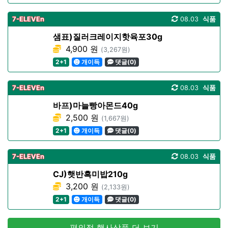
7-ELEVEn
08.03
식품
샘표)질러크레이지핫육포30g
4,900 원
(3,267원)
2+1
개이득
댓글(0)
7-ELEVEn
08.03
식품
바프)마늘빵아몬드40g
2,500 원
(1,667원)
2+1
개이득
댓글(0)
7-ELEVEn
08.03
식품
CJ)햇반흑미밥210g
3,200 원
(2,133원)
2+1
개이득
댓글(0)
편의점 행사상품 더 보기