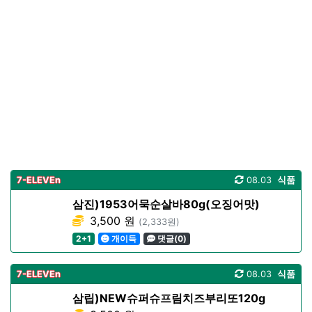
7-ELEVEn
08.03
식품
삼진)1953어묵순살바80g(오징어맛)
3,500 원
(2,333원)
2+1
개이득
댓글(0)
7-ELEVEn
08.03
식품
삼립)NEW슈퍼슈프림치즈부리또120g