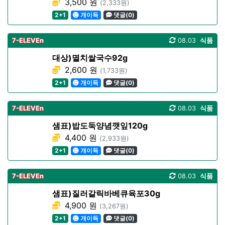
3,500 원
(2,333원)
2+1
개이득
댓글(0)
7-ELEVEn
08.03
식품
대상)멸치쌀국수92g
2,600 원
(1,733원)
2+1
개이득
댓글(0)
7-ELEVEn
08.03
식품
샘표)밥도둑양념깻잎120g
4,400 원
(2,933원)
2+1
개이득
댓글(0)
7-ELEVEn
08.03
식품
샘표)질러갈릭바베큐육포30g
4,900 원
(3,267원)
2+1
개이득
댓글(0)