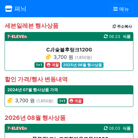
펴늬
메뉴
세븐일레븐 행사상품
주소복사
7-ELEVEn
06.23
식품
CJ)숯불후랑크120G
3,700 원
(1,850원)
1+1
개꿀
2025년 06월 행사상품
할인 가격/행사 변동내역
2024년 07월 행사상품 가격
3,700 원
(1,850원)
1+1
개꿀
2026년 08월 행사상품
7-ELEVEn
08.03
식품