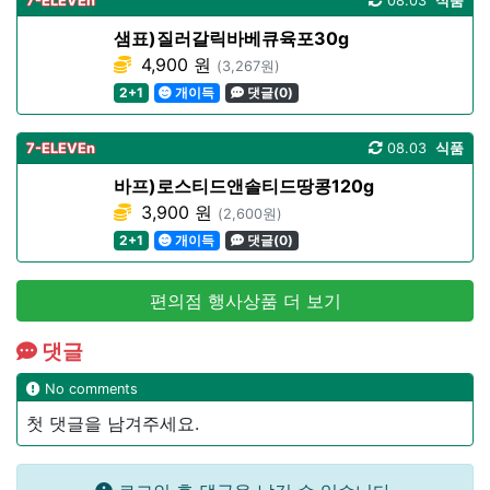
7-ELEVEn
08.03
식품
샘표)질러갈릭바베큐육포30g
4,900 원
(3,267원)
2+1
개이득
댓글(0)
7-ELEVEn
08.03
식품
바프)로스티드앤솔티드땅콩120g
3,900 원
(2,600원)
2+1
개이득
댓글(0)
편의점 행사상품 더 보기
댓글
No comments
첫 댓글을 남겨주세요.