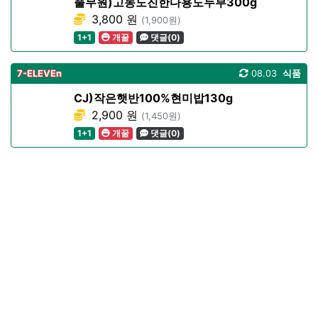
풀무원)고농도진한다용도두부300g
3,800 원
(1,900원)
1+1
개꿀
댓글(0)
7-ELEVEn
08.03
식품
CJ)작은햇반100%현미밥130g
2,900 원
(1,450원)
1+1
개꿀
댓글(0)