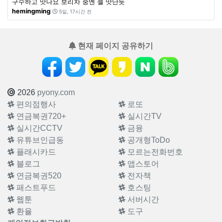
구수하고 맛나요 보리차 중엔 젤 맛난듯
hemingming
5일, 17시간 전
현재 페이지 공유하기
2026
pyony.com
편의점행사
로또
연금복권720+
실시간TV
실시간CCTV
금융
유튜브인급동
공개형ToDo
플래시카드
모르는전화번호
블로그
앱스토어
연금복권520
전자책
패스트푸드
호스팅
웹툰
서버시간
환율
도구