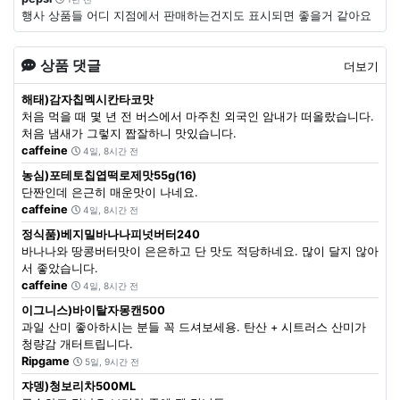
행사 상품들 어디 지점에서 판매하는건지도 표시되면 좋을거 같아요
상품 댓글
더보기
해태)감자칩멕시칸타코맛
처음 먹을 때 몇 년 전 버스에서 마주친 외국인 암내가 떠올랐습니다.
처음 냄새가 그렇지 짭잘하니 맛있습니다.
caffeine
4일, 8시간 전
농심)포테토칩엽떡로제맛55g(16)
단짠인데 은근히 매운맛이 나네요.
caffeine
4일, 8시간 전
정식품)베지밀바나나피넛버터240
바나나와 땅콩버터맛이 은은하고 단 맛도 적당하네요. 많이 달지 않아
서 좋았습니다.
caffeine
4일, 8시간 전
이그니스)바이탈자몽캔500
과일 산미 좋아하시는 분들 꼭 드셔보세용. 탄산 + 시트러스 산미가
청량감 개터트립니다.
Ripgame
5일, 9시간 전
쟈뎅)청보리차500ML