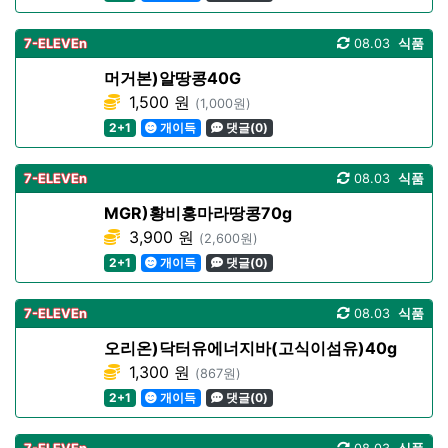
7-ELEVEn
08.03
식품
머거본)알땅콩40G
1,500 원
(1,000원)
2+1
개이득
댓글(0)
7-ELEVEn
08.03
식품
MGR)황비홍마라땅콩70g
3,900 원
(2,600원)
2+1
개이득
댓글(0)
7-ELEVEn
08.03
식품
오리온)닥터유에너지바(고식이섬유)40g
1,300 원
(867원)
2+1
개이득
댓글(0)