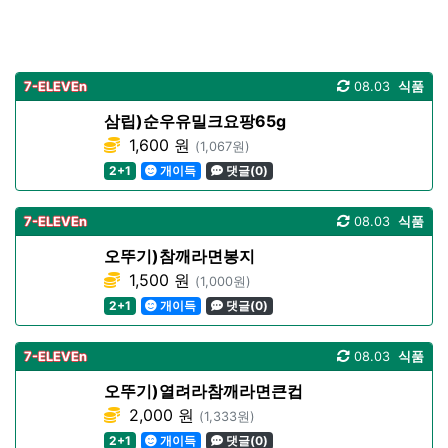
7-ELEVEn
08.03
식품
삼립)순우유밀크요팡65g
1,600 원
(1,067원)
2+1
개이득
댓글(0)
7-ELEVEn
08.03
식품
오뚜기)참깨라면봉지
1,500 원
(1,000원)
2+1
개이득
댓글(0)
7-ELEVEn
08.03
식품
오뚜기)열려라참깨라면큰컵
2,000 원
(1,333원)
2+1
개이득
댓글(0)