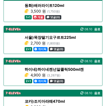
동화)배러라이트120ml
3,500 원
(1,750원)
1+1
개꿀
댓글(0)
7-ELEVEn
08.10
음료
서울)목장딸기요구르트225ml
2,700 원
(1,800원)
2+1
개이득
댓글(0)
7-ELEVEn
08.10
음료
하이네)하이네켄넌알콜릭500ml캔
4,900 원
(3,267원)
2+1
개이득
댓글(0)
7-ELEVEn
08.10
음료
코카)조지아라떼470ml