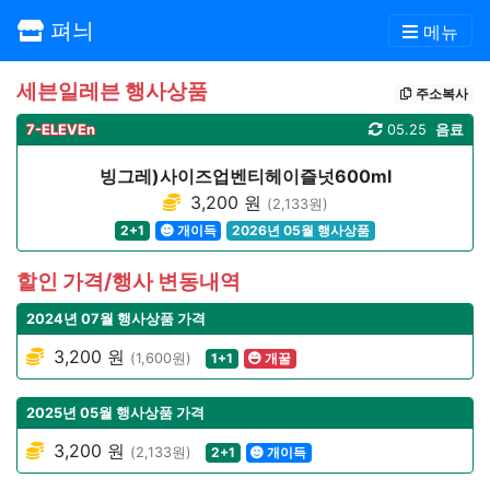
펴늬
메뉴
세븐일레븐 행사상품
주소복사
7-ELEVEn
05.25
음료
빙그레)사이즈업벤티헤이즐넛600ml
3,200 원
(2,133원)
2+1
개이득
2026년 05월 행사상품
할인 가격/행사 변동내역
2024년 07월 행사상품 가격
3,200 원
(1,600원)
1+1
개꿀
2025년 05월 행사상품 가격
3,200 원
(2,133원)
2+1
개이득