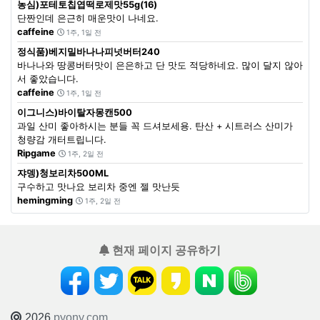
농심)포테토칩엽떡로제맛55g(16)
단짠인데 은근히 매운맛이 나네요.
caffeine
1주, 1일 전
정식품)베지밀바나나피넛버터240
바나나와 땅콩버터맛이 은은하고 단 맛도 적당하네요. 많이 달지 않아
서 좋았습니다.
caffeine
1주, 1일 전
이그니스)바이탈자몽캔500
과일 산미 좋아하시는 분들 꼭 드셔보세용. 탄산 + 시트러스 산미가
청량감 개터트립니다.
Ripgame
1주, 2일 전
쟈뎅)청보리차500ML
구수하고 맛나요 보리차 중엔 젤 맛난듯
hemingming
1주, 2일 전
현재 페이지 공유하기
2026
pyony.com