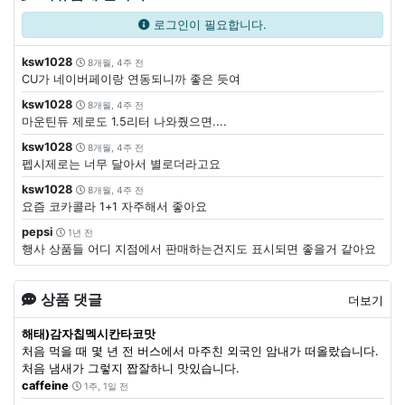
로그인이 필요합니다.
ksw1028
8개월, 4주 전
CU가 네이버페이랑 연동되니까 좋은 듯여
ksw1028
8개월, 4주 전
마운틴듀 제로도 1.5리터 나와줬으면....
ksw1028
8개월, 4주 전
펩시제로는 너무 달아서 별로더라고요
ksw1028
8개월, 4주 전
요즘 코카콜라 1+1 자주해서 좋아요
pepsi
1년 전
행사 상품들 어디 지점에서 판매하는건지도 표시되면 좋을거 같아요
상품 댓글
더보기
해태)감자칩멕시칸타코맛
처음 먹을 때 몇 년 전 버스에서 마주친 외국인 암내가 떠올랐습니다.
처음 냄새가 그렇지 짭잘하니 맛있습니다.
caffeine
1주, 1일 전