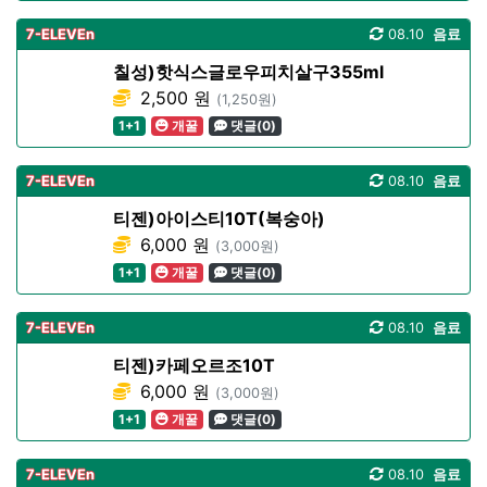
7-ELEVEn
08.10
음료
칠성)핫식스글로우피치살구355ml
2,500 원
(1,250원)
1+1
개꿀
댓글(0)
7-ELEVEn
08.10
음료
티젠)아이스티10T(복숭아)
6,000 원
(3,000원)
1+1
개꿀
댓글(0)
7-ELEVEn
08.10
음료
티젠)카페오르조10T
6,000 원
(3,000원)
1+1
개꿀
댓글(0)
7-ELEVEn
08.10
음료