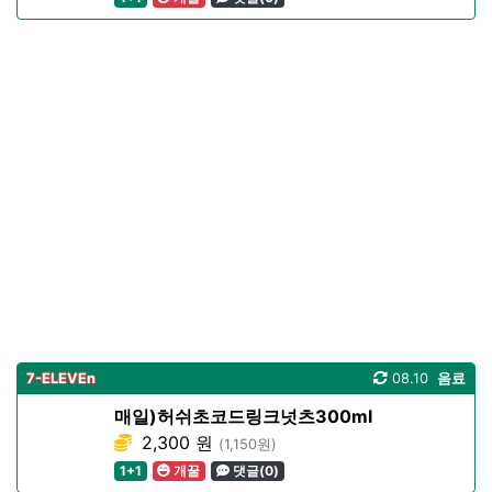
7-ELEVEn
08.10
음료
매일)허쉬초코드링크넛츠300ml
2,300 원
(1,150원)
1+1
개꿀
댓글(0)