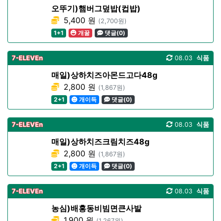
오뚜기)햄버그덮밥(컵밥)
5,400 원
(2,700원)
1+1
개꿀
댓글(0)
7-ELEVEn
08.03
식품
매일)상하치즈아몬드고다48g
2,800 원
(1,867원)
2+1
개이득
댓글(0)
7-ELEVEn
08.03
식품
매일)상하치즈크림치즈48g
2,800 원
(1,867원)
2+1
개이득
댓글(0)
7-ELEVEn
08.03
식품
농심)배홍동비빔면큰사발
1,900 원
(1,267원)