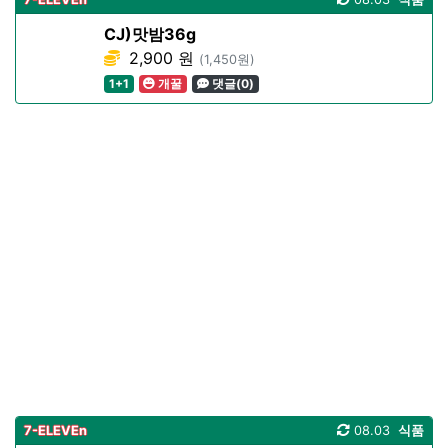
CJ)맛밤36g
2,900 원
(1,450원)
1+1
개꿀
댓글(0)
7-ELEVEn
08.03
식품