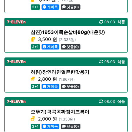
2+1
개이득
댓글(0)
7-ELEVEn
08.03
식품
삼진)1953어묵순살바80g(매운맛)
3,500 원
(2,333원)
2+1
개이득
댓글(0)
7-ELEVEn
08.03
식품
하림)장인라면얼큰한맛용기
2,800 원
(1,867원)
2+1
개이득
댓글(0)
7-ELEVEn
08.03
식품
오뚜기)콕콕콕짜장치즈볶이
2,000 원
(1,333원)
2+1
개이득
댓글(0)