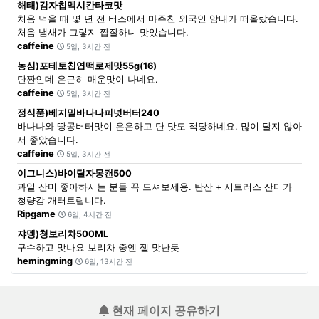
해태)감자칩멕시칸타코맛
처음 먹을 때 몇 년 전 버스에서 마주친 외국인 암내가 떠올랐습니다.
처음 냄새가 그렇지 짭잘하니 맛있습니다.
caffeine
5일, 3시간 전
농심)포테토칩엽떡로제맛55g(16)
단짠인데 은근히 매운맛이 나네요.
caffeine
5일, 3시간 전
정식품)베지밀바나나피넛버터240
바나나와 땅콩버터맛이 은은하고 단 맛도 적당하네요. 많이 달지 않아
서 좋았습니다.
caffeine
5일, 3시간 전
이그니스)바이탈자몽캔500
과일 산미 좋아하시는 분들 꼭 드셔보세용. 탄산 + 시트러스 산미가
청량감 개터트립니다.
Ripgame
6일, 4시간 전
쟈뎅)청보리차500ML
구수하고 맛나요 보리차 중엔 젤 맛난듯
hemingming
6일, 13시간 전
현재 페이지 공유하기