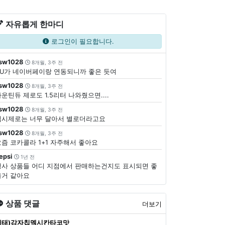
자유롭게 한마디
로그인이 필요합니다.
sw1028
8개월, 3주 전
CU가 네이버페이랑 연동되니까 좋은 듯여
sw1028
8개월, 3주 전
운틴듀 제로도 1.5리터 나와줬으면....
sw1028
8개월, 3주 전
펩시제로는 너무 달아서 별로더라고요
sw1028
8개월, 3주 전
요즘 코카콜라 1+1 자주해서 좋아요
epsi
1년 전
행사 상품들 어디 지점에서 판매하는건지도 표시되면 좋
을거 같아요
상품 댓글
더보기
해태)감자칩멕시칸타코맛