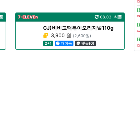
c
c
품
7-ELEVEn
08.03
식품
CJ)비비고떡볶이오리지널110g
c
3,900 원
(2,600원)
2+1
개이득
댓글(0)
c