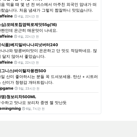
처음 먹을 때 몇 년 전 버스에서 마주친 외국인 암내가 떠
올랐습니다. 처음 냄새가 그렇지 짭잘하니 맛있습니다.
affeine
4일, 22시간 전
농심)포테토칩엽떡로제맛55g(16)
단짠인데 은근히 매운맛이 나네요.
affeine
4일, 22시간 전
정식품)베지밀바나나피넛버터240
바나나와 땅콩버터맛이 은은하고 단 맛도 적당하네요. 많
이 달지 않아서 좋았습니다.
affeine
4일, 22시간 전
이그니스)바이탈자몽캔500
과일 산미 좋아하시는 분들 꼭 드셔보세용. 탄산 + 시트러
스 산미가 청량감 개터트립니다.
ipgame
5일, 23시간 전
쟈뎅)청보리차500ML
구수하고 맛나요 보리차 중엔 젤 맛난듯
emingming
6일, 7시간 전