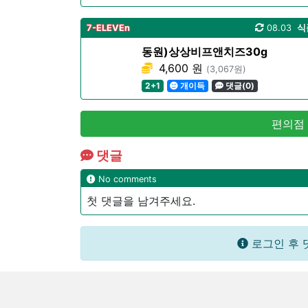
7-ELEVEn
08.03
식
동원)상상비프앤치즈30g
4,600 원
(3,067원)
2+1
개이득
댓글(0)
편의점
댓글
No comments
첫 댓글을 남겨주세요.
로그인 후 