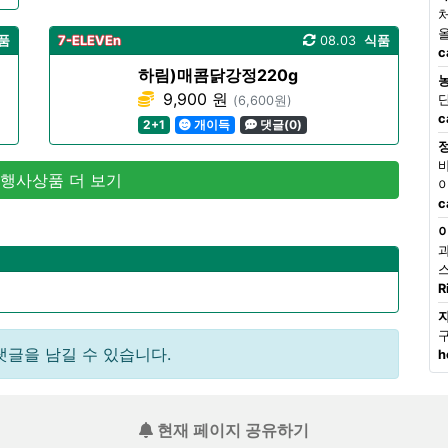
품
7-ELEVEn
08.03
식품
c
하림)매콤닭강정220g
9,900 원
(6,600원)
c
2+1
개이득
댓글(0)
 행사상품 더 보기
c
R
댓글을 남길 수 있습니다.
h
현재 페이지 공유하기