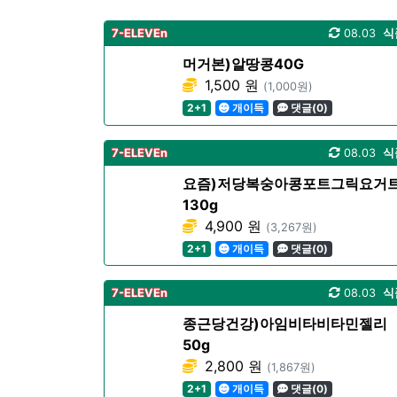
7-ELEVEn
08.03
식
머거본)알땅콩40G
1,500 원
(1,000원)
2+1
개이득
댓글(0)
7-ELEVEn
08.03
식
요즘)저당복숭아콩포트그릭요거
130g
4,900 원
(3,267원)
2+1
개이득
댓글(0)
7-ELEVEn
08.03
식
종근당건강)아임비타비타민젤리
50g
2,800 원
(1,867원)
2+1
개이득
댓글(0)