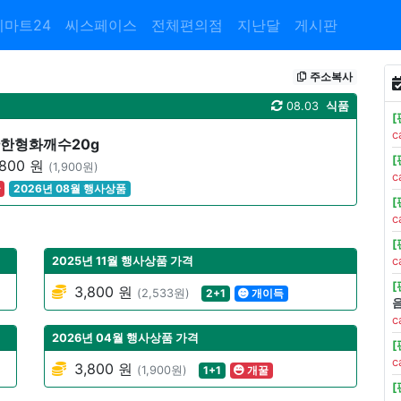
이마트24
씨스페이스
전체편의점
지난달
게시판
주소복사
08.03
식품
c
짠한형화깨수20g
800 원
(1,900원)
c
꿀
2026년 08월 행사상품
c
2025년 11월 행사상품 가격
c
3,800 원
(2,533원)
2+1
개이득
c
2026년 04월 행사상품 가격
c
3,800 원
(1,900원)
1+1
개꿀