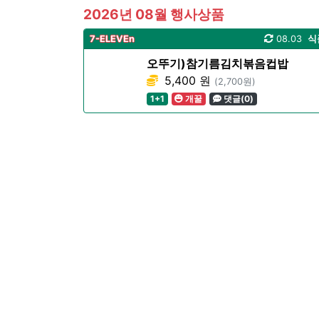
2026년 08월 행사상품
7-ELEVEn
08.03
식
오뚜기)참기름김치볶음컵밥
5,400 원
(2,700원)
1+1
개꿀
댓글(0)