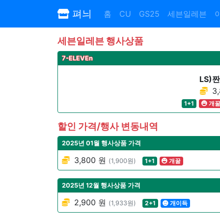
펴늬
홈
CU
GS25
세븐일레븐
세븐일레븐 행사상품
7-ELEVEn
LS)
3,
1+1
개
할인 가격/행사 변동내역
2025년 01월 행사상품 가격
3,800 원
(1,900원)
1+1
개꿀
2025년 12월 행사상품 가격
2,900 원
(1,933원)
2+1
개이득