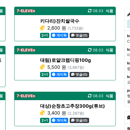
품
7-ELEVEn
08.03
식품
키다리)잔치쌀국수
2,600 원
(1,733원)
2+1
개이득
댓글(0)
k
k
품
7-ELEVEn
08.03
식품
마
트
대림)로얄크랩디핑100g
k
5,500 원
(3,667원)
2+1
개이득
댓글(0)
k
p
품
7-ELEVEn
08.03
식품
대상)순창초고추장300g(튜브)
3,400 원
(2,267원)
2+1
개이득
댓글(0)