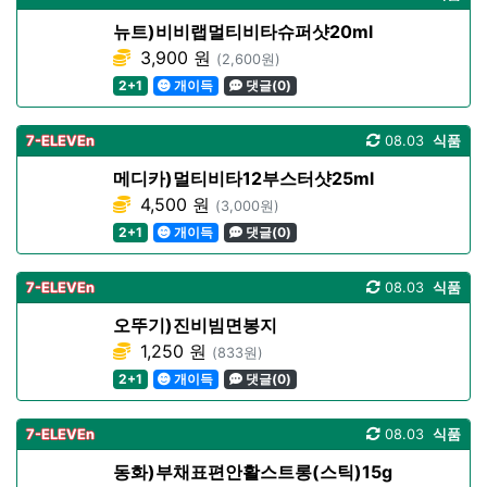
뉴트)비비랩멀티비타슈퍼샷20ml
3,900 원
(2,600원)
2+1
개이득
댓글(0)
7-ELEVEn
08.03
식품
메디카)멀티비타12부스터샷25ml
4,500 원
(3,000원)
2+1
개이득
댓글(0)
7-ELEVEn
08.03
식품
오뚜기)진비빔면봉지
1,250 원
(833원)
2+1
개이득
댓글(0)
7-ELEVEn
08.03
식품
동화)부채표편안활스트롱(스틱)15g