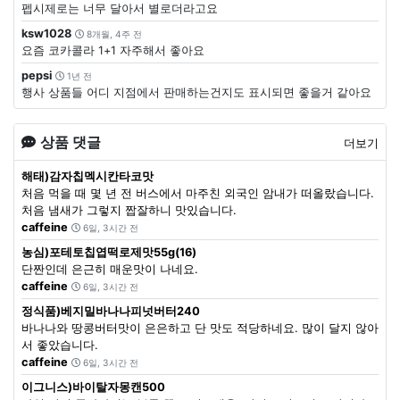
펩시제로는 너무 달아서 별로더라고요
ksw1028
8개월, 4주 전
요즘 코카콜라 1+1 자주해서 좋아요
pepsi
1년 전
행사 상품들 어디 지점에서 판매하는건지도 표시되면 좋을거 같아요
상품 댓글
더보기
해태)감자칩멕시칸타코맛
처음 먹을 때 몇 년 전 버스에서 마주친 외국인 암내가 떠올랐습니다.
처음 냄새가 그렇지 짭잘하니 맛있습니다.
caffeine
6일, 3시간 전
농심)포테토칩엽떡로제맛55g(16)
단짠인데 은근히 매운맛이 나네요.
caffeine
6일, 3시간 전
정식품)베지밀바나나피넛버터240
바나나와 땅콩버터맛이 은은하고 단 맛도 적당하네요. 많이 달지 않아
서 좋았습니다.
caffeine
6일, 3시간 전
이그니스)바이탈자몽캔500