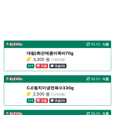
7-ELEVEn
08.03
식품
대림)화끈매콤어묵바70g
3,300 원
(1,650원)
1+1
개꿀
댓글(0)
7-ELEVEn
08.03
식품
CJ)동치미냉면육수330g
2,500 원
(1,250원)
1+1
개꿀
댓글(0)
7-ELEVEn
08.03
식품