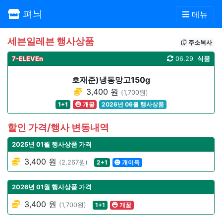
펴늬
메뉴
세븐일레븐 행사상품
주소복사
7-ELEVEn
06.29
식품
호재준)냉동망고150g
3,400 원
(1,700원)
1+1
개꿀
2026년 06월 행사상품
할인 가격/행사 변동내역
2025년 01월 행사상품 가격
3,400 원
(2,267원)
2+1
개이득
2026년 01월 행사상품 가격
3,400 원
(1,700원)
1+1
개꿀