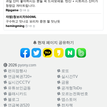
과일 산미 좋아하시는 분들 꼭 드셔보세용. 탄산 + 시트러스 산미가
청량감 개터트립니다.
Ripgame
1주 전
쟈뎅)청보리차500ML
구수하고 맛나요 보리차 중엔 젤 맛난듯
hemingming
1주 전
현재 페이지 공유하기
2026
pyony.com
편의점행사
로또
연금복권720+
실시간TV
실시간CCTV
금융
유튜브인급동
공개형ToDo
플래시카드
모르는전화번호
블로그
앱스토어
연금복권520
전자책