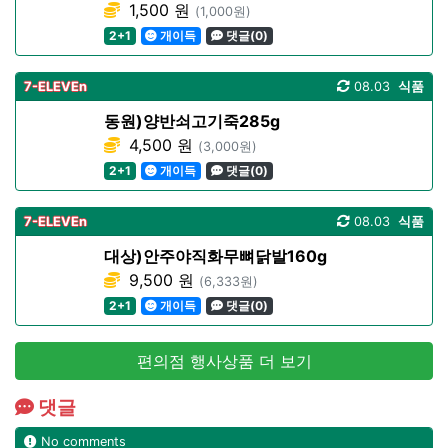
1,500 원
(1,000원)
2+1
개이득
댓글(0)
7-ELEVEn
08.03
식품
동원)양반쇠고기죽285g
4,500 원
(3,000원)
2+1
개이득
댓글(0)
7-ELEVEn
08.03
식품
대상)안주야직화무뼈닭발160g
9,500 원
(6,333원)
2+1
개이득
댓글(0)
편의점 행사상품 더 보기
댓글
No comments