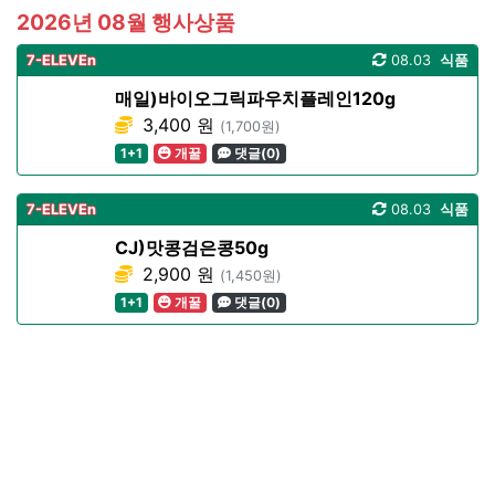
2026년 08월 행사상품
7-ELEVEn
08.03
식품
매일)바이오그릭파우치플레인120g
3,400 원
(1,700원)
1+1
개꿀
댓글(0)
7-ELEVEn
08.03
식품
CJ)맛콩검은콩50g
2,900 원
(1,450원)
1+1
개꿀
댓글(0)