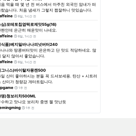
처음 먹을 때 몇 년 전 버스에서 마주친 외국인 암내가 떠
올랐습니다. 처음 냄새가 그렇지 짭잘하니 맛있습니다.
affeine
6일, 1시간 전
농심)포테토칩엽떡로제맛55g(16)
단짠인데 은근히 매운맛이 나네요.
affeine
6일, 1시간 전
정식품)베지밀바나나피넛버터240
바나나와 땅콩버터맛이 은은하고 단 맛도 적당하네요. 많
이 달지 않아서 좋았습니다.
affeine
6일, 1시간 전
이그니스)바이탈자몽캔500
과일 산미 좋아하시는 분들 꼭 드셔보세용. 탄산 + 시트러
스 산미가 청량감 개터트립니다.
ipgame
1주 전
쟈뎅)청보리차500ML
구수하고 맛나요 보리차 중엔 젤 맛난듯
emingming
1주 전