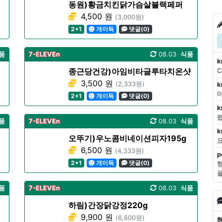
동원)황금치킨닭가슴살블랙페퍼
4,500 원
(3,000원)
2+1
개이득
댓글(0)
품
7-ELEVEn
08.03
식품
k
종근당건강)아임비타글루타치온샷
3,500 원
(2,333원)
k
마
2+1
개이득
댓글(0)
k
품
7-ELEVEn
08.03
식품
k
오뚜기)우노콤비네이션피자195g
6,500 원
(4,333원)
p
2+1
개이득
댓글(0)
품
7-ELEVEn
08.03
식품
하림)간장닭강정220g
9,900 원
(6,600원)