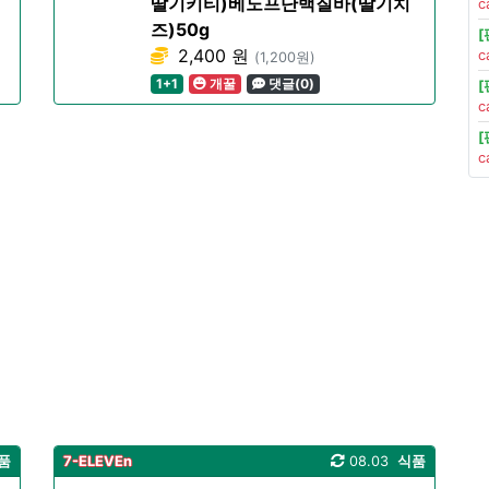
딸기키티)베노프단백질바(딸기치
c
즈)50g
2,400 원
c
(1,200원)
1+1
개꿀
댓글(0)
c
c
품
7-ELEVEn
08.03
식품