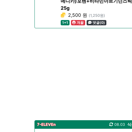
메디카)포텐+비타민아르기닌스틱
25g
2,500 원
(1,250원)
1+1
개꿀
댓글(0)
7-ELEVEn
08.03
식