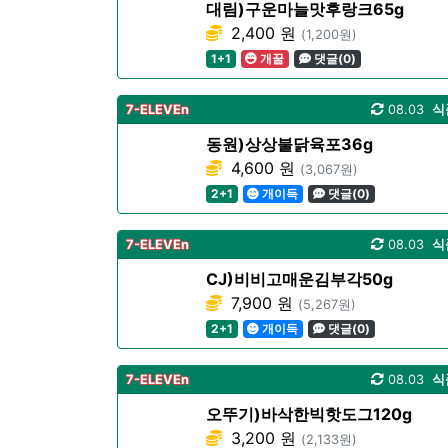
대림)구운마늘맛후랑크65g
2,400 원
(1,200원)
1+1
개꿀
댓글(0)
7-ELEVEn
08.03
식
동원)상상불닭육포36g
4,600 원
(3,067원)
2+1
개이득
댓글(0)
7-ELEVEn
08.03
식
CJ)비비고매운김부각50g
7,900 원
(5,267원)
2+1
개이득
댓글(0)
7-ELEVEn
08.03
식
오뚜기)바삭한빅핫도그120g
3,200 원
(2,133원)