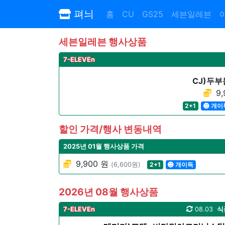
펴늬
홈
CU
GS25
세븐일레븐
세븐일레븐 행사상품
7-ELEVEn
CJ)두
9,
2+1
개이
할인 가격/행사 변동내역
2025년 01월 행사상품 가격
9,900 원
(6,600원)
2+1
개이득
2026년 08월 행사상품
7-ELEVEn
08.03
식