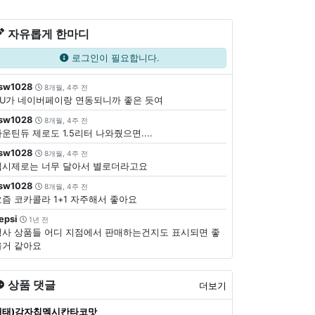
자유롭게 한마디
로그인이 필요합니다.
sw1028
8개월, 4주 전
CU가 네이버페이랑 연동되니까 좋은 듯여
sw1028
8개월, 4주 전
운틴듀 제로도 1.5리터 나와줬으면....
sw1028
8개월, 4주 전
펩시제로는 너무 달아서 별로더라고요
sw1028
8개월, 4주 전
요즘 코카콜라 1+1 자주해서 좋아요
epsi
1년 전
행사 상품들 어디 지점에서 판매하는건지도 표시되면 좋
을거 같아요
상품 댓글
더보기
해태)감자칩멕시칸타코맛