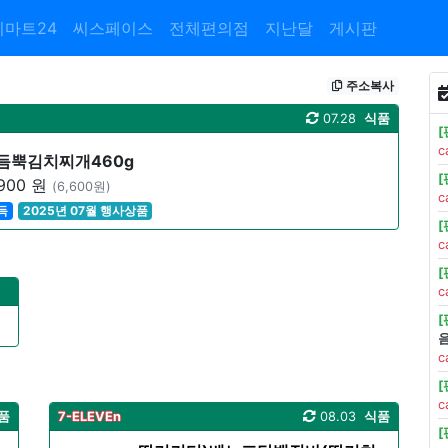
이마트24
씨스페이스
전체편의점
지난달
게시판
주소복사
07.28
식품
c
부듬뿍김치찌개460g
900 원
(6,600원)
c
득
2025년 07월 행사상품
c
c
c
c
품
7-ELEVEn
08.03
식품