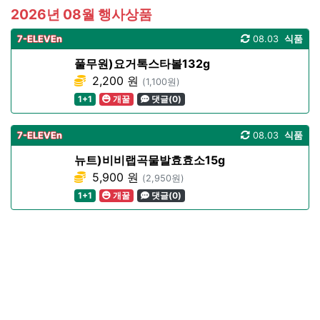
2026년 08월 행사상품
7-ELEVEn
08.03
식품
풀무원)요거톡스타볼132g
2,200 원
(1,100원)
1+1
개꿀
댓글(0)
7-ELEVEn
08.03
식품
뉴트)비비랩곡물발효효소15g
5,900 원
(2,950원)
1+1
개꿀
댓글(0)