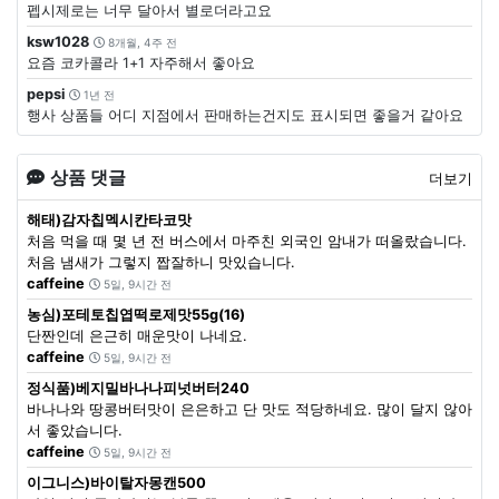
펩시제로는 너무 달아서 별로더라고요
ksw1028
8개월, 4주 전
요즘 코카콜라 1+1 자주해서 좋아요
pepsi
1년 전
행사 상품들 어디 지점에서 판매하는건지도 표시되면 좋을거 같아요
상품 댓글
더보기
해태)감자칩멕시칸타코맛
처음 먹을 때 몇 년 전 버스에서 마주친 외국인 암내가 떠올랐습니다.
처음 냄새가 그렇지 짭잘하니 맛있습니다.
caffeine
5일, 9시간 전
농심)포테토칩엽떡로제맛55g(16)
단짠인데 은근히 매운맛이 나네요.
caffeine
5일, 9시간 전
정식품)베지밀바나나피넛버터240
바나나와 땅콩버터맛이 은은하고 단 맛도 적당하네요. 많이 달지 않아
서 좋았습니다.
caffeine
5일, 9시간 전
이그니스)바이탈자몽캔500