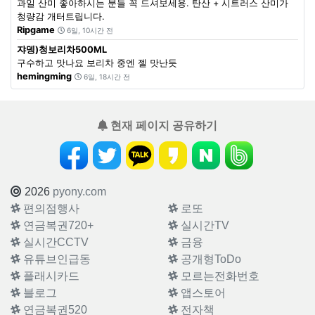
과일 산미 좋아하시는 분들 꼭 드셔보세용. 탄산 + 시트러스 산미가
청량감 개터트립니다.
Ripgame
6일, 10시간 전
쟈뎅)청보리차500ML
구수하고 맛나요 보리차 중엔 젤 맛난듯
hemingming
6일, 18시간 전
현재 페이지 공유하기
2026
pyony.com
편의점행사
로또
연금복권720+
실시간TV
실시간CCTV
금융
유튜브인급동
공개형ToDo
플래시카드
모르는전화번호
블로그
앱스토어
연금복권520
전자책