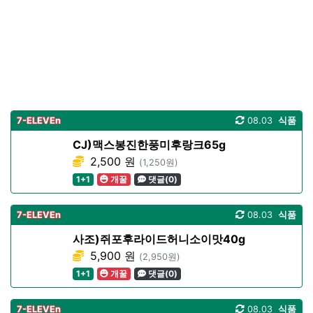
7-ELEVEn
08.03
식품
CJ)맥스봉진한풍미후랑크65g
2,500 원
(1,250원)
1+1
개꿀
댓글(0)
7-ELEVEn
08.03
식품
사조)쥐포후라이드허니소이맛40g
5,900 원
(2,950원)
1+1
개꿀
댓글(0)
7-ELEVEn
08.03
식품