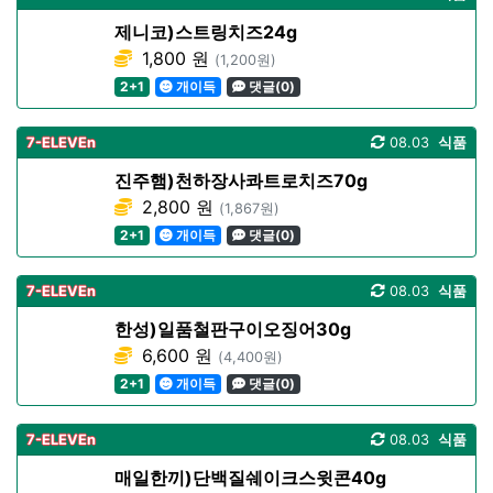
제니코)스트링치즈24g
1,800 원
(1,200원)
2+1
개이득
댓글(0)
7-ELEVEn
08.03
식품
진주햄)천하장사콰트로치즈70g
2,800 원
(1,867원)
2+1
개이득
댓글(0)
7-ELEVEn
08.03
식품
한성)일품철판구이오징어30g
6,600 원
(4,400원)
2+1
개이득
댓글(0)
7-ELEVEn
08.03
식품
매일한끼)단백질쉐이크스윗콘40g