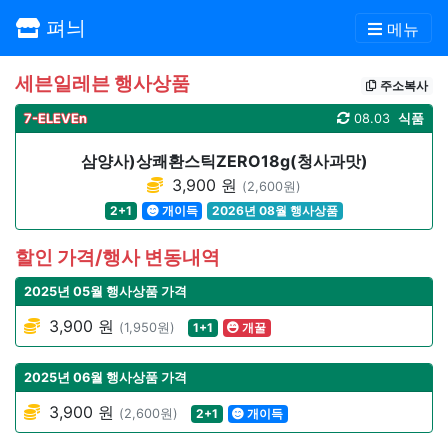
펴늬
메뉴
세븐일레븐 행사상품
주소복사
7-ELEVEn
08.03
식품
삼양사)상쾌환스틱ZERO18g(청사과맛)
3,900 원
(2,600원)
2+1
개이득
2026년 08월 행사상품
할인 가격/행사 변동내역
2025년 05월 행사상품 가격
3,900 원
(1,950원)
1+1
개꿀
2025년 06월 행사상품 가격
3,900 원
(2,600원)
2+1
개이득