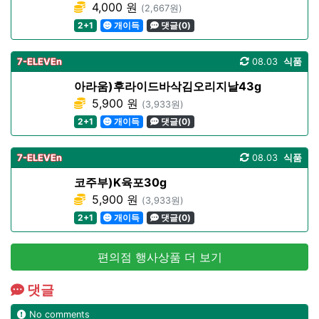
4,000 원
(2,667원)
2+1
개이득
댓글(0)
7-ELEVEn
08.03
식품
아라움)후라이드바삭김오리지날43g
5,900 원
(3,933원)
2+1
개이득
댓글(0)
7-ELEVEn
08.03
식품
코주부)K육포30g
5,900 원
(3,933원)
2+1
개이득
댓글(0)
편의점 행사상품 더 보기
댓글
No comments