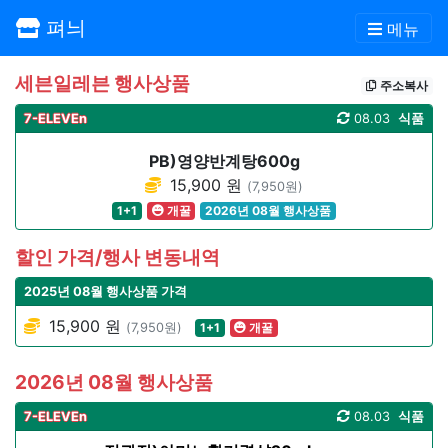
펴늬
메뉴
세븐일레븐 행사상품
주소복사
7-ELEVEn
08.03
식품
PB)영양반계탕600g
15,900 원
(7,950원)
1+1
개꿀
2026년 08월 행사상품
할인 가격/행사 변동내역
2025년 08월 행사상품 가격
15,900 원
(7,950원)
1+1
개꿀
2026년 08월 행사상품
7-ELEVEn
08.03
식품