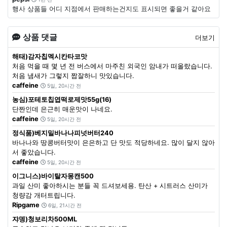
행사 상품들 어디 지점에서 판매하는건지도 표시되면 좋을거 같아요
상품 댓글
더보기
해태)감자칩멕시칸타코맛
처음 먹을 때 몇 년 전 버스에서 마주친 외국인 암내가 떠올랐습니다.
처음 냄새가 그렇지 짭잘하니 맛있습니다.
caffeine
5일, 20시간 전
농심)포테토칩엽떡로제맛55g(16)
단짠인데 은근히 매운맛이 나네요.
caffeine
5일, 20시간 전
정식품)베지밀바나나피넛버터240
바나나와 땅콩버터맛이 은은하고 단 맛도 적당하네요. 많이 달지 않아
서 좋았습니다.
caffeine
5일, 20시간 전
이그니스)바이탈자몽캔500
과일 산미 좋아하시는 분들 꼭 드셔보세용. 탄산 + 시트러스 산미가
청량감 개터트립니다.
Ripgame
6일, 21시간 전
쟈뎅)청보리차500ML