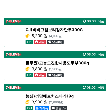
7-ELEVEn
08.03
식품
CJ)비비고찰보리감자만두300G
8,200 원
(4,100원)
1+1
개꿀
댓글(0)
7-ELEVEn
08.03
식품
풀무원)고농도진한다용도두부300g
3,800 원
(1,900원)
1+1
개꿀
댓글(0)
7-ELEVEn
08.03
식품
농심)까망베르치즈타라19g
3,900 원
(2,600원)
2+1
개이득
댓글(0)