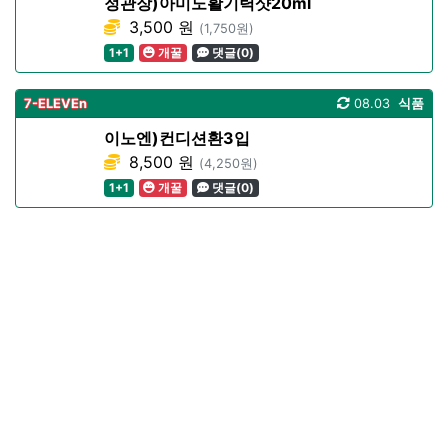
정관장)아미노활기력샷20ml
3,500 원
(1,750원)
1+1
개꿀
댓글(0)
7-ELEVEn
08.03
식품
이노엔)컨디션환3입
8,500 원
(4,250원)
1+1
개꿀
댓글(0)