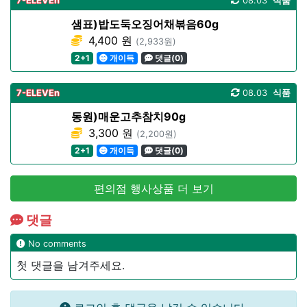
7-ELEVEn
08.03
식품
샘표)밥도둑오징어채볶음60g
4,400 원
(2,933원)
2+1
개이득
댓글(0)
7-ELEVEn
08.03
식품
동원)매운고추참치90g
3,300 원
(2,200원)
2+1
개이득
댓글(0)
편의점 행사상품 더 보기
댓글
No comments
첫 댓글을 남겨주세요.