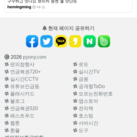
구수하고 맛나요 보리차 중엔 젤 맛난듯
hemingming
1주 전
현재 페이지 공유하기
2026
pyony.com
편의점행사
로또
연금복권720+
실시간TV
실시간CCTV
금융
유튜브인급동
공개형ToDo
플래시카드
모르는전화번호
블로그
앱스토어
연금복권520
전자책
패스트푸드
호스팅
웹툰
서버시간
환율
도구