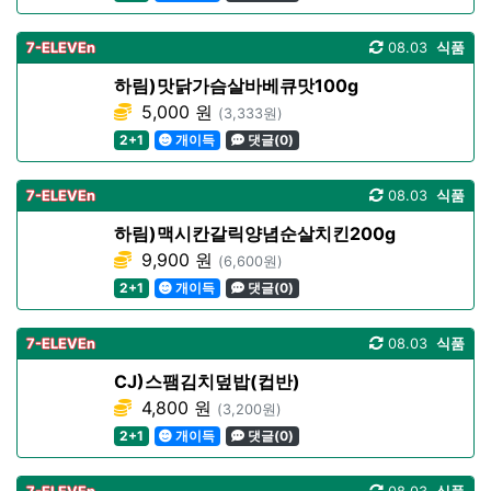
7-ELEVEn
08.03
식품
하림)맛닭가슴살바베큐맛100g
5,000 원
(3,333원)
2+1
개이득
댓글(0)
7-ELEVEn
08.03
식품
하림)맥시칸갈릭양념순살치킨200g
9,900 원
(6,600원)
2+1
개이득
댓글(0)
7-ELEVEn
08.03
식품
CJ)스팸김치덮밥(컵반)
4,800 원
(3,200원)
2+1
개이득
댓글(0)