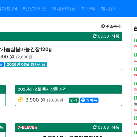
이마트24
씨스페이스
전체편의점
지난달
게시판
주소복사
03.30
식품
c
가슴살볼마늘간장120g
900 원
(2,600원)
c
득
2026년 03월 행사상품
c
2025년 12월 행사상품 가격
c
3,900 원
(2,600원)
2+1
개이득
c
c
품
7-ELEVEn
08.03
식품