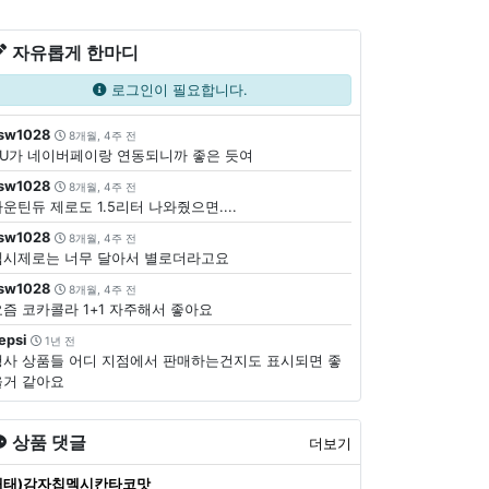
자유롭게 한마디
로그인이 필요합니다.
sw1028
8개월, 4주 전
CU가 네이버페이랑 연동되니까 좋은 듯여
sw1028
8개월, 4주 전
운틴듀 제로도 1.5리터 나와줬으면....
sw1028
8개월, 4주 전
펩시제로는 너무 달아서 별로더라고요
sw1028
8개월, 4주 전
요즘 코카콜라 1+1 자주해서 좋아요
epsi
1년 전
행사 상품들 어디 지점에서 판매하는건지도 표시되면 좋
을거 같아요
상품 댓글
더보기
해태)감자칩멕시칸타코맛