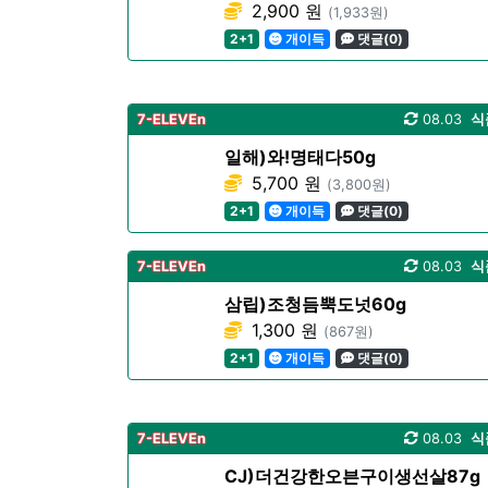
2,900 원
(1,933원)
2+1
개이득
댓글(0)
7-ELEVEn
08.03
식
일해)와!명태다50g
5,700 원
(3,800원)
2+1
개이득
댓글(0)
7-ELEVEn
08.03
식
삼립)조청듬뿍도넛60g
1,300 원
(867원)
2+1
개이득
댓글(0)
7-ELEVEn
08.03
식
CJ)더건강한오븐구이생선살87g