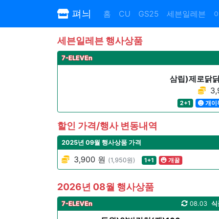
펴늬
홈
CU
GS25
세븐일레븐
세븐일레븐 행사상품
7-ELEVEn
삼립)제로닭닭
3,
2+1
개이
할인 가격/행사 변동내역
2025년 09월 행사상품 가격
3,900 원
(1,950원)
1+1
개꿀
2026년 08월 행사상품
7-ELEVEn
08.03
식