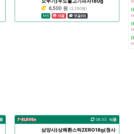
오뚜기)우노불고기피자180g
c
6,500 원
(3,250원)
c
1+1
개꿀
댓글(0)
c
c
품
7-ELEVEn
08.03
식품
삼양사)상쾌환스틱ZERO18g(청사