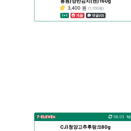
동원)양반김치(캔)160g
3,400 원
(1,700원)
1+1
개꿀
댓글(0)
7-ELEVEn
08.03
식
CJ)청양고추후랑크80g