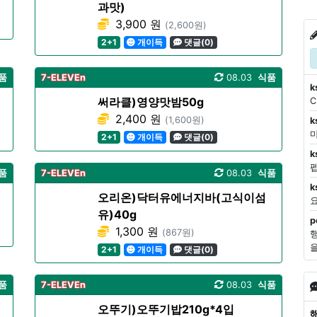
과맛)
3,900 원
(2,600원)
2+1
개이득
댓글(0)
품
7-ELEVEn
08.03
식품
k
써라클)영양맛밤50g
2,400 원
(1,600원)
k
마
2+1
개이득
댓글(0)
k
품
7-ELEVEn
08.03
식품
k
오리온)닥터유에너지바(고식이섬
유)40g
p
1,300 원
(867원)
2+1
개이득
댓글(0)
품
7-ELEVEn
08.03
식품
오뚜기)오뚜기밥210g*4입