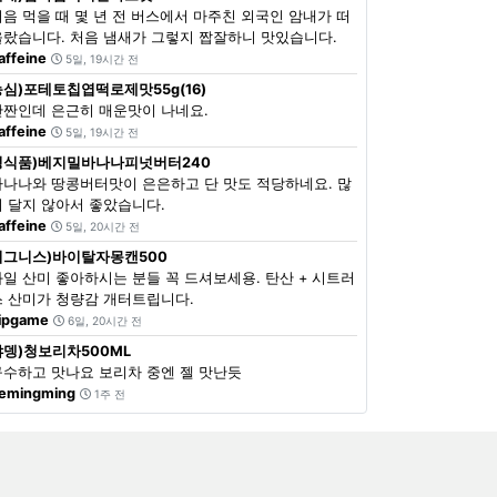
처음 먹을 때 몇 년 전 버스에서 마주친 외국인 암내가 떠
올랐습니다. 처음 냄새가 그렇지 짭잘하니 맛있습니다.
affeine
5일, 19시간 전
농심)포테토칩엽떡로제맛55g(16)
단짠인데 은근히 매운맛이 나네요.
affeine
5일, 19시간 전
정식품)베지밀바나나피넛버터240
바나나와 땅콩버터맛이 은은하고 단 맛도 적당하네요. 많
이 달지 않아서 좋았습니다.
affeine
5일, 20시간 전
이그니스)바이탈자몽캔500
과일 산미 좋아하시는 분들 꼭 드셔보세용. 탄산 + 시트러
스 산미가 청량감 개터트립니다.
ipgame
6일, 20시간 전
쟈뎅)청보리차500ML
구수하고 맛나요 보리차 중엔 젤 맛난듯
emingming
1주 전