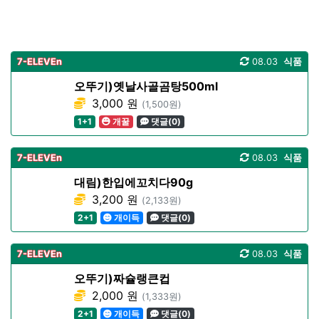
7-ELEVEn
08.03
식품
오뚜기)옛날사골곰탕500ml
3,000 원
(1,500원)
1+1
개꿀
댓글(0)
7-ELEVEn
08.03
식품
대림)한입에꼬치다90g
3,200 원
(2,133원)
2+1
개이득
댓글(0)
7-ELEVEn
08.03
식품
오뚜기)짜슐랭큰컵
2,000 원
(1,333원)
2+1
개이득
댓글(0)