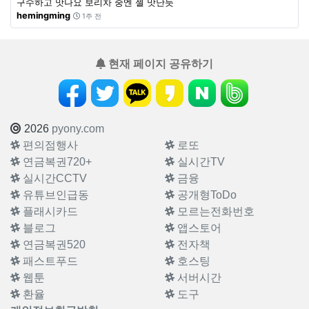
구수하고 맛나요 보리차 중엔 젤 맛난듯
hemingming
1주 전
현재 페이지 공유하기
2026
pyony.com
편의점행사
로또
연금복권720+
실시간TV
실시간CCTV
금융
유튜브인급동
공개형ToDo
플래시카드
모르는전화번호
블로그
앱스토어
연금복권520
전자책
패스트푸드
호스팅
웹툰
서버시간
환율
도구