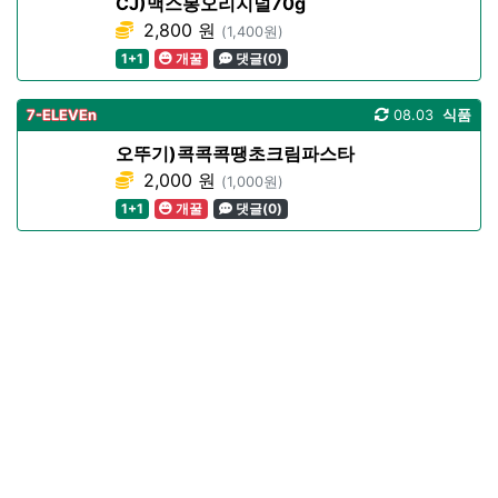
CJ)맥스봉오리지널70g
2,800 원
(1,400원)
1+1
개꿀
댓글(0)
7-ELEVEn
08.03
식품
오뚜기)콕콕콕땡초크림파스타
2,000 원
(1,000원)
1+1
개꿀
댓글(0)