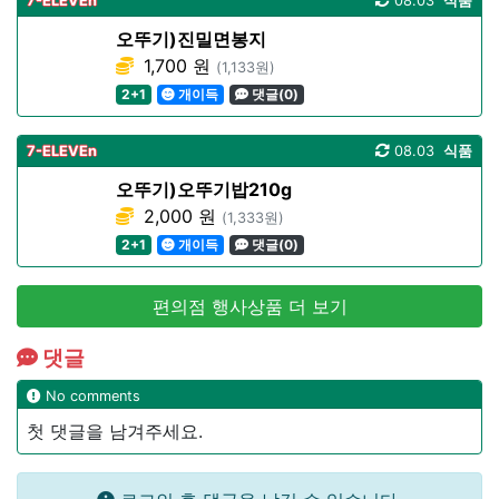
7-ELEVEn
08.03
식품
오뚜기)진밀면봉지
1,700 원
(1,133원)
2+1
개이득
댓글(0)
7-ELEVEn
08.03
식품
오뚜기)오뚜기밥210g
2,000 원
(1,333원)
2+1
개이득
댓글(0)
편의점 행사상품 더 보기
댓글
No comments
첫 댓글을 남겨주세요.