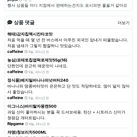
행사 상품들 어디 지점에서 판매하는건지도 표시되면 좋을거 같아요
상품 댓글
더보기
해태)감자칩멕시칸타코맛
처음 먹을 때 몇 년 전 버스에서 마주친 외국인 암내가 떠올랐습니다.
처음 냄새가 그렇지 짭잘하니 맛있습니다.
caffeine
5일, 22시간 전
농심)포테토칩엽떡로제맛55g(16)
단짠인데 은근히 매운맛이 나네요.
caffeine
5일, 22시간 전
정식품)베지밀바나나피넛버터240
바나나와 땅콩버터맛이 은은하고 단 맛도 적당하네요. 많이 달지 않아
서 좋았습니다.
caffeine
5일, 22시간 전
이그니스)바이탈자몽캔500
과일 산미 좋아하시는 분들 꼭 드셔보세용. 탄산 + 시트러스 산미가
청량감 개터트립니다.
Ripgame
6일, 23시간 전
쟈뎅)청보리차500ML