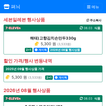
펴늬
메뉴
세븐일레븐 행사상품
주소복사
7-ELEVEn
08.03
식품
해태)고향김치손만두330g
5,300 원
(3,533원)
2+1
개이득
2026년 08월 행사상품
할인 가격/행사 변동내역
2025년 09월 행사상품 가격
5,300 원
(3,533원)
2+1
개이득
2026년 08월 행사상품
7-ELEVEn
08.03
식품