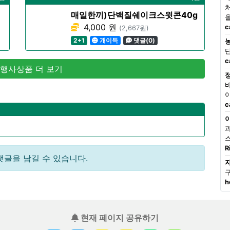
매일한끼)단백질쉐이크스윗콘40g
4,000 원
c
(2,667원)
2+1
개이득
댓글(0)
c
 행사상품 더 보기
c
R
댓글을 남길 수 있습니다.
h
현재 페이지 공유하기