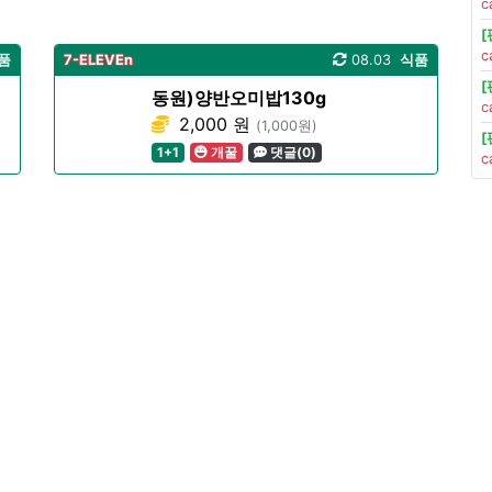
c
c
품
7-ELEVEn
08.03
식품
동원)양반오미밥130g
c
2,000 원
(1,000원)
1+1
개꿀
댓글(0)
c