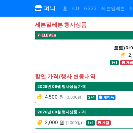
펴늬
홈
CU
GS25
세븐일레븐
세븐일레븐 행사상품
7-ELEVEn
로로)아
2,
1+1
개
할인 가격/행사 변동내역
2025년 09월 행사상품 가격
4,500 원
(3,000원)
2+1
개이득
2026년 08월 행사상품 가격
2,000 원
(1,000원)
1+1
개꿀