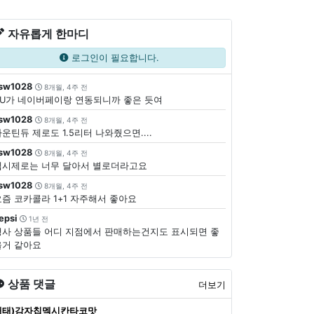
자유롭게 한마디
로그인이 필요합니다.
sw1028
8개월, 4주 전
CU가 네이버페이랑 연동되니까 좋은 듯여
sw1028
8개월, 4주 전
운틴듀 제로도 1.5리터 나와줬으면....
sw1028
8개월, 4주 전
펩시제로는 너무 달아서 별로더라고요
sw1028
8개월, 4주 전
요즘 코카콜라 1+1 자주해서 좋아요
epsi
1년 전
행사 상품들 어디 지점에서 판매하는건지도 표시되면 좋
을거 같아요
상품 댓글
더보기
해태)감자칩멕시칸타코맛