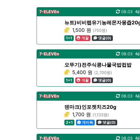
7-ELEVEn
08.03
식
뉴트)비비랩유기농레몬자몽즙20
1,500 원
(750원)
1+1
개꿀
댓글(0)
7-ELEVEn
08.03
식
오뚜기)전주식콩나물국밥컵밥
5,400 원
(2,700원)
1+1
개꿀
댓글(0)
7-ELEVEn
08.03
식
덴마크)인포켓치즈20g
1,700 원
(1,133원)
2+1
개이득
댓글(0)
7-ELEVEn
08.03
식