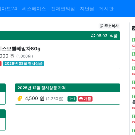
이마트24
씨스페이스
전체편의점
지난달
게시판
주소복사
08.03
식품
c
이스브륄레말차80g
000 원
(1,000원)
c
꿀
2026년 08월 행사상품
c
2025년 12월 행사상품 가격
c
4,500 원
(2,250원)
1+1
개꿀
c
c