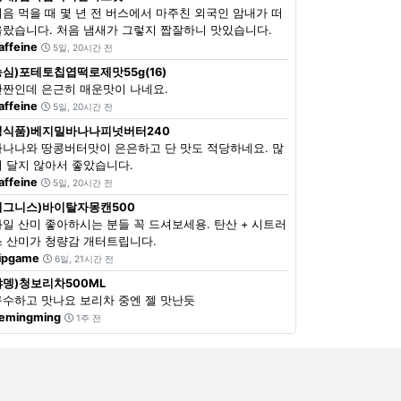
처음 먹을 때 몇 년 전 버스에서 마주친 외국인 암내가 떠
올랐습니다. 처음 냄새가 그렇지 짭잘하니 맛있습니다.
affeine
5일, 20시간 전
농심)포테토칩엽떡로제맛55g(16)
단짠인데 은근히 매운맛이 나네요.
affeine
5일, 20시간 전
정식품)베지밀바나나피넛버터240
바나나와 땅콩버터맛이 은은하고 단 맛도 적당하네요. 많
이 달지 않아서 좋았습니다.
affeine
5일, 20시간 전
이그니스)바이탈자몽캔500
과일 산미 좋아하시는 분들 꼭 드셔보세용. 탄산 + 시트러
스 산미가 청량감 개터트립니다.
ipgame
6일, 21시간 전
쟈뎅)청보리차500ML
구수하고 맛나요 보리차 중엔 젤 맛난듯
emingming
1주 전