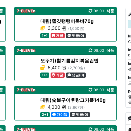
품
7-ELEVEn
08.03
식품
g
대림)쫄깃탱탱어묵바70g
3,300 원
(1,650원)
1+1
개꿀
댓글(0)
k
k
품
7-ELEVEn
08.03
식품
마
오뚜기)참기름김치볶음컵밥
k
5,400 원
(2,700원)
1+1
개꿀
댓글(0)
k
품
7-ELEVEn
08.03
식품
p
대림)숯불구이후랑크커플140g
4,000 원
(2,667원)
2+1
개이득
댓글(0)
품
7-ELEVEn
08.03
식품