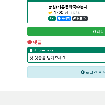
농심)배홍동막국수봉지
1,700 원
(1,133원)
2+1
개이득
댓글(0)
편의점
댓글
No comments
첫 댓글을 남겨주세요.
로그인 후 