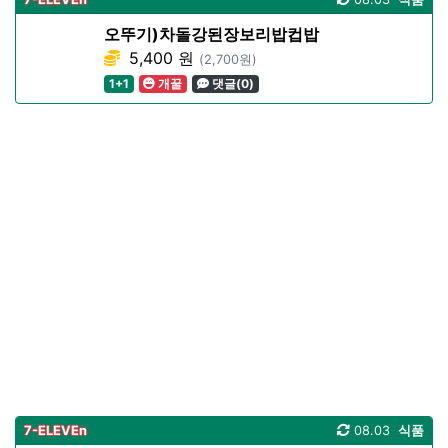
오뚜기)차돌강된장보리밥컵밥
5,400 원
(2,700원)
1+1
개꿀
댓글(0)
7-ELEVEn
08.03
식품