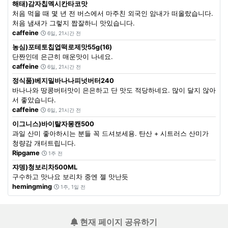
해태)감자칩멕시칸타코맛
처음 먹을 때 몇 년 전 버스에서 마주친 외국인 암내가 떠올랐습니다.
처음 냄새가 그렇지 짭잘하니 맛있습니다.
caffeine
6일, 21시간 전
농심)포테토칩엽떡로제맛55g(16)
단짠인데 은근히 매운맛이 나네요.
caffeine
6일, 21시간 전
정식품)베지밀바나나피넛버터240
바나나와 땅콩버터맛이 은은하고 단 맛도 적당하네요. 많이 달지 않아
서 좋았습니다.
caffeine
6일, 21시간 전
이그니스)바이탈자몽캔500
과일 산미 좋아하시는 분들 꼭 드셔보세용. 탄산 + 시트러스 산미가
청량감 개터트립니다.
Ripgame
1주 전
쟈뎅)청보리차500ML
구수하고 맛나요 보리차 중엔 젤 맛난듯
hemingming
1주, 1일 전
현재 페이지 공유하기