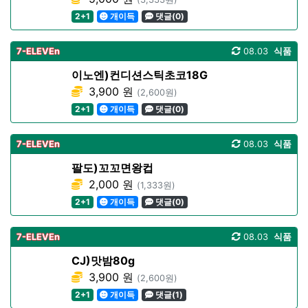
2+1
개이득
댓글(0)
7-ELEVEn
08.03
식품
이노엔)컨디션스틱초코18G
3,900 원
(2,600원)
2+1
개이득
댓글(0)
7-ELEVEn
08.03
식품
팔도)꼬꼬면왕컵
2,000 원
(1,333원)
2+1
개이득
댓글(0)
7-ELEVEn
08.03
식품
CJ)맛밤80g
3,900 원
(2,600원)
2+1
개이득
댓글(1)