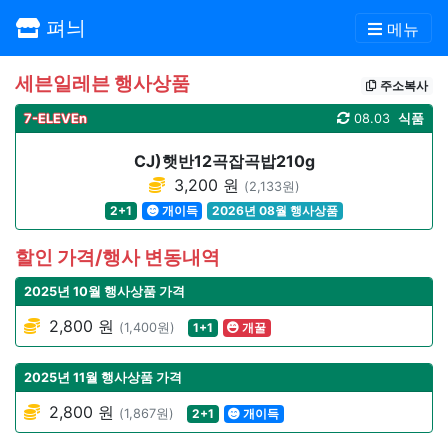
펴늬
메뉴
세븐일레븐 행사상품
주소복사
7-ELEVEn
08.03
식품
CJ)햇반12곡잡곡밥210g
3,200 원
(2,133원)
2+1
개이득
2026년 08월 행사상품
할인 가격/행사 변동내역
2025년 10월 행사상품 가격
2,800 원
(1,400원)
1+1
개꿀
2025년 11월 행사상품 가격
2,800 원
(1,867원)
2+1
개이득