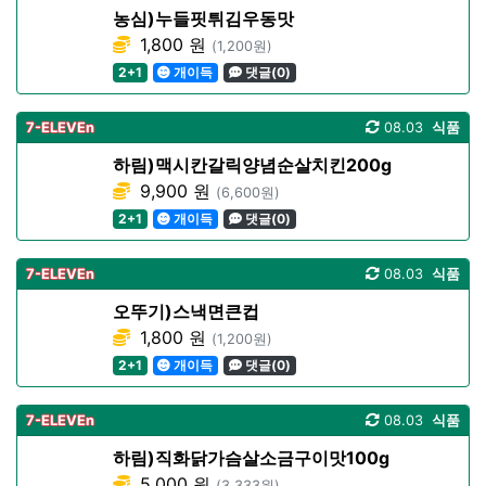
농심)누들핏튀김우동맛
1,800 원
(1,200원)
2+1
개이득
댓글(0)
7-ELEVEn
08.03
식품
하림)맥시칸갈릭양념순살치킨200g
9,900 원
(6,600원)
2+1
개이득
댓글(0)
7-ELEVEn
08.03
식품
오뚜기)스낵면큰컵
1,800 원
(1,200원)
2+1
개이득
댓글(0)
7-ELEVEn
08.03
식품
하림)직화닭가슴살소금구이맛100g
5,000 원
(3,333원)