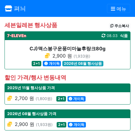
펴늬
메뉴
세븐일레븐 행사상품
주소복사
7-ELEVEn
08.03
식품
CJ)맥스봉구운풍미마늘후랑크80g
2,900 원
(1,933원)
2+1
개이득
2026년 08월 행사상품
할인 가격/행사 변동내역
2025년 11월 행사상품 가격
2,700 원
(1,800원)
2+1
개이득
2026년 08월 행사상품 가격
2,900 원
(1,933원)
2+1
개이득