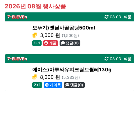
2026년 08월 행사상품
7-ELEVEn
08.03
식품
오뚜기)옛날사골곰탕500ml
3,000 원
(1,500원)
1+1
개꿀
댓글(0)
7-ELEVEn
08.03
식품
에이스)마루와유지크림브륄레130g
8,000 원
(5,333원)
2+1
개이득
댓글(0)