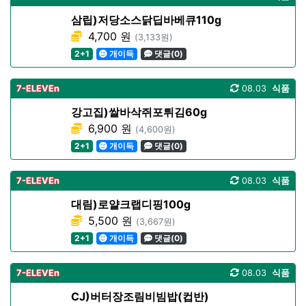
삼립)저당소스닭딥바베큐110g
4,700 원
(3,133원)
2+1
개이득
댓글(0)
7-ELEVEn
08.03
식품
강고집)쌀바삭쥐포튀김60g
6,900 원
(4,600원)
2+1
개이득
댓글(0)
7-ELEVEn
08.03
식품
대림)로얄크랩디핑100g
5,500 원
(3,667원)
2+1
개이득
댓글(0)
7-ELEVEn
08.03
식품
CJ)버터장조림비빔밥(컵반)