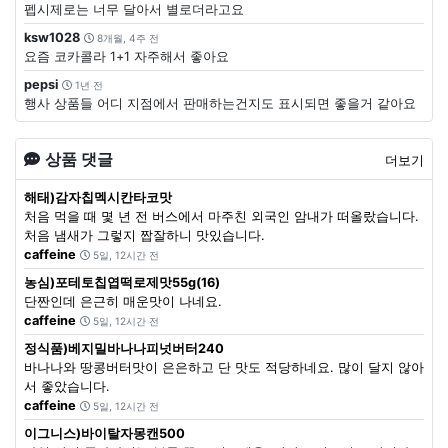
펩시제로는 너무 달아서 별로더라고요
ksw1028
8개월, 4주 전
요즘 코카콜라 1+1 자주해서 좋아요
pepsi
1년 전
행사 상품들 어디 지점에서 판매하는건지도 표시되면 좋을거 같아요
상품 댓글
더보기
해태)감자칩멕시칸타코맛
처음 먹을 때 몇 년 전 버스에서 마주친 외국인 암내가 떠올랐습니다.
처음 냄새가 그렇지 짭잘하니 맛있습니다.
caffeine
5일, 12시간 전
농심)포테토칩엽떡로제맛55g(16)
단짠인데 은근히 매운맛이 나네요.
caffeine
5일, 12시간 전
정식품)베지밀바나나피넛버터240
바나나와 땅콩버터맛이 은은하고 단 맛도 적당하네요. 많이 달지 않아
서 좋았습니다.
caffeine
5일, 12시간 전
이그니스)바이탈자몽캔500