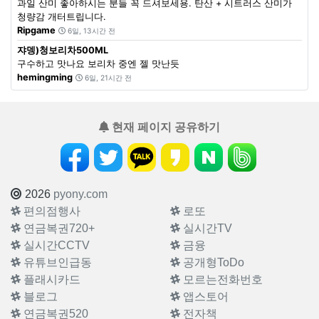
과일 산미 좋아하시는 분들 꼭 드셔보세용. 탄산 + 시트러스 산미가
청량감 개터트립니다.
Ripgame
6일, 13시간 전
쟈뎅)청보리차500ML
구수하고 맛나요 보리차 중엔 젤 맛난듯
hemingming
6일, 21시간 전
현재 페이지 공유하기
2026
pyony.com
편의점행사
로또
연금복권720+
실시간TV
실시간CCTV
금융
유튜브인급동
공개형ToDo
플래시카드
모르는전화번호
블로그
앱스토어
연금복권520
전자책