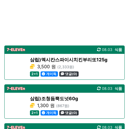
7-ELEVEn
08.03
식품
삼립)멕시칸스파이시치킨부리또125g
3,500 원
(2,333원)
2+1
개이득
댓글(0)
7-ELEVEn
08.03
식품
삼립)조청듬뿍도넛60g
1,300 원
(867원)
2+1
개이득
댓글(0)
7-ELEVEn
08.03
식품