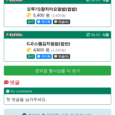
7-ELEVEn
08.03
식품
오뚜기)참치마요덮밥(컵밥)
5,400 원
(3,600원)
2+1
개이득
댓글(0)
7-ELEVEn
08.03
식품
CJ)스팸김치덮밥(컵반)
4,800 원
(3,200원)
2+1
개이득
댓글(0)
편의점 행사상품 더 보기
댓글
No comments
첫 댓글을 남겨주세요.