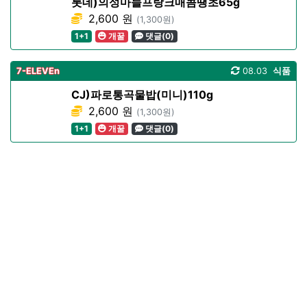
롯데)의성마늘프랑크매콤땡초65g
2,600 원
(1,300원)
1+1
개꿀
댓글(0)
7-ELEVEn
08.03
식품
CJ)파로통곡물밥(미니)110g
2,600 원
(1,300원)
1+1
개꿀
댓글(0)