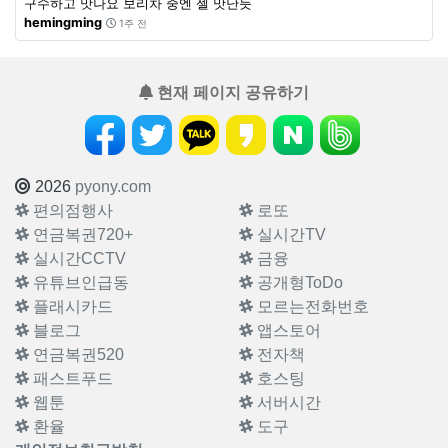
구수하고 맛나요 보리차 중엔 젤 맛난듯
hemingming
1주 전
현재 페이지 공유하기
2026
pyony.com
편의점행사
로또
연금복권720+
실시간TV
실시간CCTV
금융
유튜브인급동
공개형ToDo
플래시카드
모르는전화번호
블로그
앱스토어
연금복권520
전자책
패스트푸드
호스팅
웹툰
서버시간
환율
도구