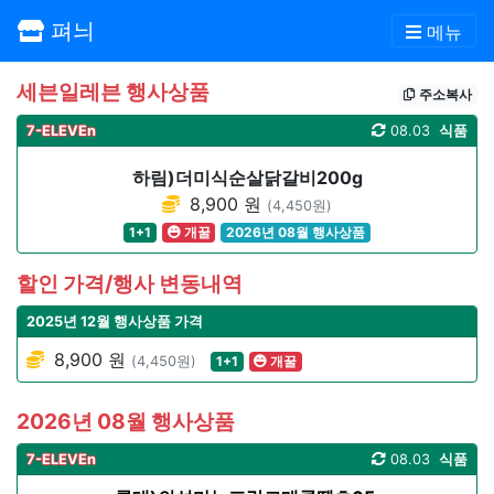
펴늬
메뉴
세븐일레븐 행사상품
주소복사
7-ELEVEn
08.03
식품
하림)더미식순살닭갈비200g
8,900 원
(4,450원)
1+1
개꿀
2026년 08월 행사상품
할인 가격/행사 변동내역
2025년 12월 행사상품 가격
8,900 원
(4,450원)
1+1
개꿀
2026년 08월 행사상품
7-ELEVEn
08.03
식품