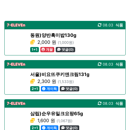
7-ELEVEn
08.03
식품
동원)양반흑미밥130g
2,000 원
(1,000원)
1+1
개꿀
댓글(0)
7-ELEVEn
08.03
식품
서울)비요뜨쿠키앤크림131g
2,300 원
(1,533원)
2+1
개이득
댓글(0)
7-ELEVEn
08.03
식품
삼립)순우유밀크요팡65g
1,600 원
(1,067원)
2+1
개이득
댓글(0)