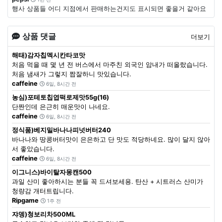
행사 상품들 어디 지점에서 판매하는건지도 표시되면 좋을거 같아요
상품 댓글
더보기
해태)감자칩멕시칸타코맛
처음 먹을 때 몇 년 전 버스에서 마주친 외국인 암내가 떠올랐습니다.
처음 냄새가 그렇지 짭잘하니 맛있습니다.
caffeine
6일, 8시간 전
농심)포테토칩엽떡로제맛55g(16)
단짠인데 은근히 매운맛이 나네요.
caffeine
6일, 8시간 전
정식품)베지밀바나나피넛버터240
바나나와 땅콩버터맛이 은은하고 단 맛도 적당하네요. 많이 달지 않아
서 좋았습니다.
caffeine
6일, 8시간 전
이그니스)바이탈자몽캔500
과일 산미 좋아하시는 분들 꼭 드셔보세용. 탄산 + 시트러스 산미가
청량감 개터트립니다.
Ripgame
1주 전
쟈뎅)청보리차500ML