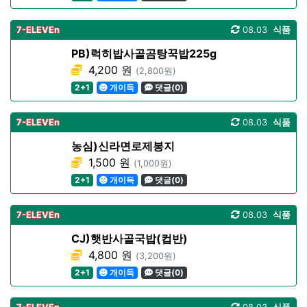
7-ELEVEn
08.03
식품
PB)럭히밥사골곰탕꾹밥225g
4,200 원
(2,800원)
2+1
개이득
댓글(0)
7-ELEVEn
08.03
식품
농심)신라면로제봉지
1,500 원
(1,000원)
2+1
개이득
댓글(0)
7-ELEVEn
08.03
식품
CJ)햇반사골국밥(컵반)
4,800 원
(3,200원)
2+1
개이득
댓글(0)